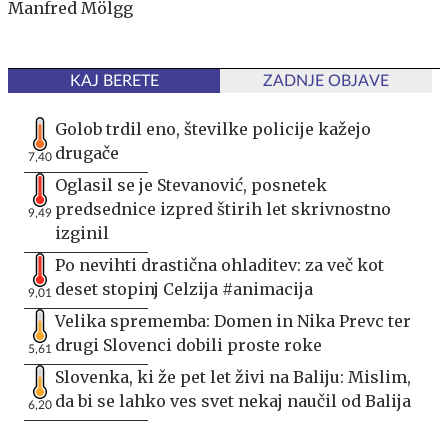
Manfred Mölgg
KAJ BERETE
ZADNJE OBJAVE
Golob trdil eno, številke policije kažejo
drugače
7,40
Oglasil se je Stevanović, posnetek
predsednice izpred štirih let skrivnostno
9,49
izginil
Po nevihti drastična ohladitev: za več kot
deset stopinj Celzija #animacija
9,01
Velika sprememba: Domen in Nika Prevc ter
drugi Slovenci dobili proste roke
5,61
Slovenka, ki že pet let živi na Baliju: Mislim,
da bi se lahko ves svet nekaj naučil od Balija
6,20