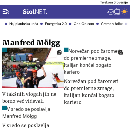
Telekom Slovenije
Naj planinska koča
Energetika 2.0
Ona-On.com
Gremo v hribe
Manfred Mölgg
Norvežan pod žarometi
do premierne zmage,
V takšnih vlogah jih ne
Italijan končal bogato
bomo več videvali
kariero
V sredo se poslavlja