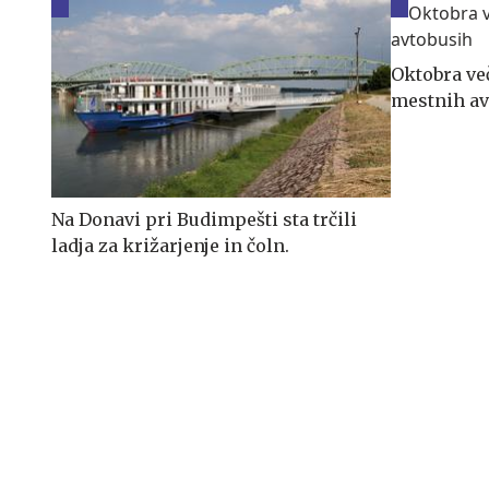
Oktobra več
mestnih av
Na Donavi pri Budimpešti sta trčili
ladja za križarjenje in čoln.