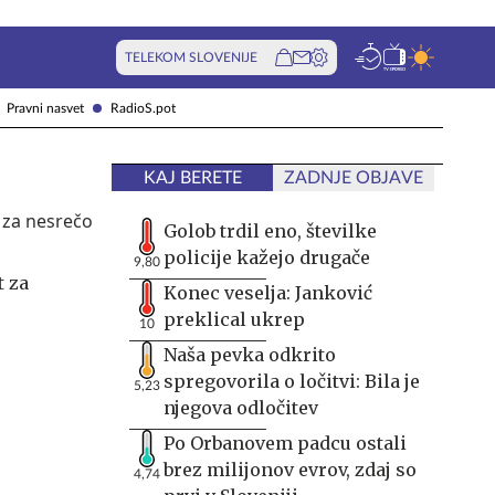
TELEKOM SLOVENIJE
Pravni nasvet
RadioS.pot
KAJ BERETE
ZADNJE OBJAVE
Golob trdil eno, številke
policije kažejo drugače
9,80
t za
Konec veselja: Janković
preklical ukrep
10
Naša pevka odkrito
spregovorila o ločitvi: Bila je
5,23
njegova odločitev
Po Orbanovem padcu ostali
brez milijonov evrov, zdaj so
4,74