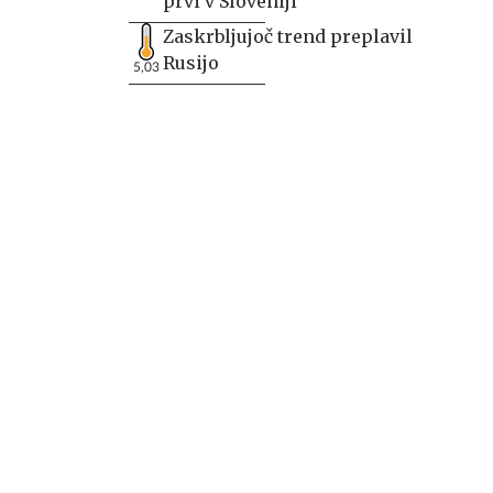
prvi v Sloveniji
Zaskrbljujoč trend preplavil
Rusijo
5,03