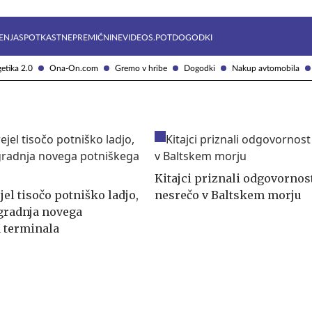
Želite prejemati e-novice?
Uživajmo pametno
ENJA
SPOTKAST
NEPREMIČNINE
VIDEOS.POT
DOGODKI
etika 2.0
Ona-On.com
Gremo v hribe
Dogodki
Nakup avtomobila
Kitajci priznali odgovornos
el tisočo potniško ladjo,
nesrečo v Baltskem morju
gradnja novega
 terminala