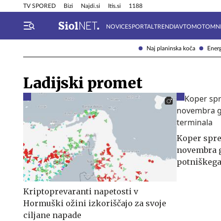
Info in obvestila
Tehnik
TV SPORED
Bizi
Najdi.si
Itis.si
1188
NOVICE
SPORTAL
TRENDI
AVTOMOTO
MN
Naj planinska koča
Energ
Ladijski promet
Koper sprej
novembra 
potniškega
Kriptoprevaranti napetosti v
Hormuški ožini izkoriščajo za svoje
ciljane napade