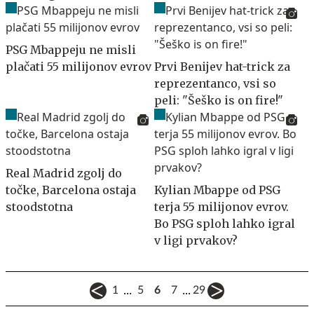
PSG Mbappeju ne misli
plačati 55 milijonov evrov
Prvi Benijev hat-trick za
reprezentanco, vsi so
peli: "Šeško is on fire!"
Real Madrid zgolj do
točke, Barcelona ostaja
Kylian Mbappe od PSG
stoodstotna
terja 55 milijonov evrov.
Bo PSG sploh lahko igral
v ligi prvakov?
...
...
1
5
6
7
29