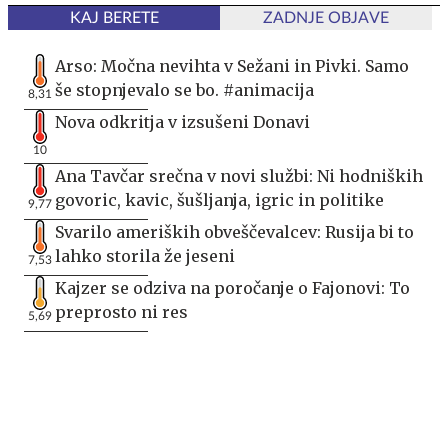
KAJ BERETE
ZADNJE OBJAVE
Arso: Močna nevihta v Sežani in Pivki. Samo
še stopnjevalo se bo. #animacija
8,31
Nova odkritja v izsušeni Donavi
10
Ana Tavčar srečna v novi službi: Ni hodniških
govoric, kavic, šušljanja, igric in politike
9,77
Svarilo ameriških obveščevalcev: Rusija bi to
lahko storila že jeseni
7,53
Kajzer se odziva na poročanje o Fajonovi: To
preprosto ni res
5,69