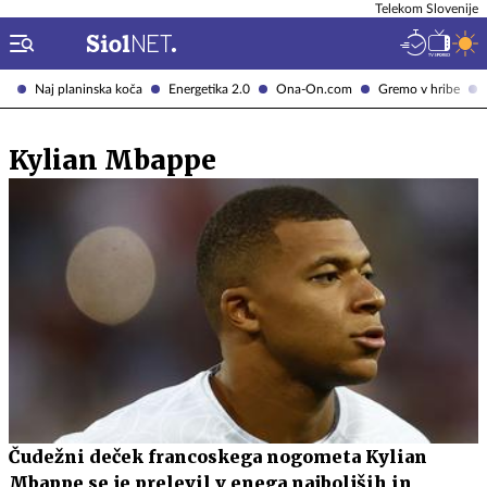
Telekom Slovenije
Naj planinska koča
Energetika 2.0
Ona-On.com
Gremo v hribe
Kylian Mbappe
Čudežni deček francoskega nogometa Kylian
Mbappe se je prelevil v enega najboljših in