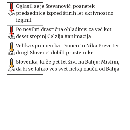
Oglasil se je Stevanović, posnetek
predsednice izpred štirih let skrivnostno
9,49
izginil
Po nevihti drastična ohladitev: za več kot
deset stopinj Celzija #animacija
9,01
Velika sprememba: Domen in Nika Prevc ter
drugi Slovenci dobili proste roke
5,61
Slovenka, ki že pet let živi na Baliju: Mislim,
da bi se lahko ves svet nekaj naučil od Balija
6,20