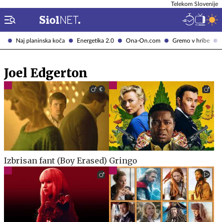
Telekom Slovenije
Naj planinska koča
Energetika 2.0
Ona-On.com
Gremo v hribe
Joel Edgerton
Izbrisan fant (Boy Erased)
Gringo