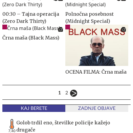
00:30 – Tajna operacija
Polnočna posebnost
(Zero Dark Thirty)
(Midnight Special)
Črna maša (Black Mass)
OCENA FILMA: Črna maša
1
2
KAJ BERETE
ZADNJE OBJAVE
Golob trdil eno, številke policije kažejo
drugače
7,40