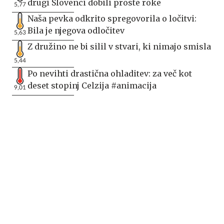
drugi Slovenci dobili proste roke
5,77
Naša pevka odkrito spregovorila o ločitvi:
Bila je njegova odločitev
5,63
Z družino ne bi silil v stvari, ki nimajo smisla
5,44
Po nevihti drastična ohladitev: za več kot
deset stopinj Celzija #animacija
9,01