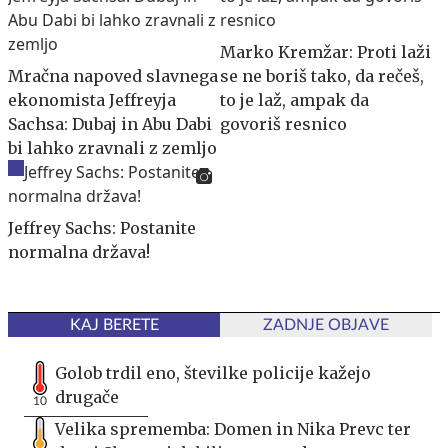
Marko Kremžar: Proti laži
Mračna napoved slavnega
se ne boriš tako, da rečeš,
ekonomista Jeffreyja
to je laž, ampak da
Sachsa: Dubaj in Abu Dabi
govoriš resnico
bi lahko zravnali z zemljo
Jeffrey Sachs: Postanite
normalna država!
KAJ BERETE
ZADNJE OBJAVE
Golob trdil eno, številke policije kažejo
drugače
10
Velika sprememba: Domen in Nika Prevc ter