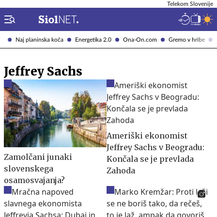
Telekom Slovenije
Naj planinska koča
Energetika 2.0
Ona-On.com
Gremo v hribe
Jeffrey Sachs
Ameriški ekonomist
Jeffrey Sachs v Beogradu:
Zamolčani junaki
Končala se je prevlada
slovenskega
Zahoda
osamosvajanja?