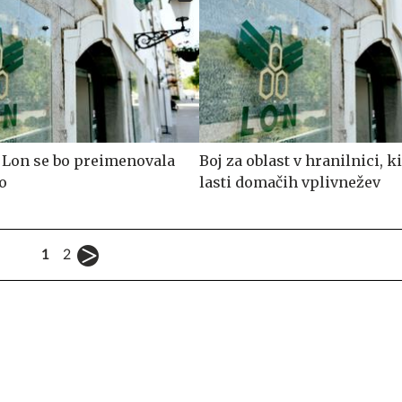
 Lon se bo preimenovala
Boj za oblast v hranilnici, ki
o
lasti domačih vplivnežev
1
2