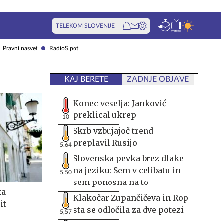
TELEKOM SLOVENIJE
Pravni nasvet
RadioS.pot
KAJ BERETE
ZADNJE OBJAVE
Konec veselja: Janković
preklical ukrep
10
Skrb vzbujajoč trend
preplavil Rusijo
5,64
Slovenska pevka brez dlake
na jeziku: Sem v celibatu in
5,50
sem ponosna na to
ka
Klakočar Zupančičeva in Rop
it
sta se odločila za dve potezi
5,57