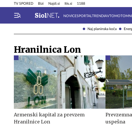
Info in obvestila
Tehnik
TV SPORED
Bizi
Najdi.si
Itis.si
1188
NOVICE
SPORTAL
TRENDI
AVTOMOTO
MN
Naj planinska koča
Energ
Hranilnica Lon
Armenski kapital za prevzem
Prevzemna 
Hranilnice Lon
uspešna