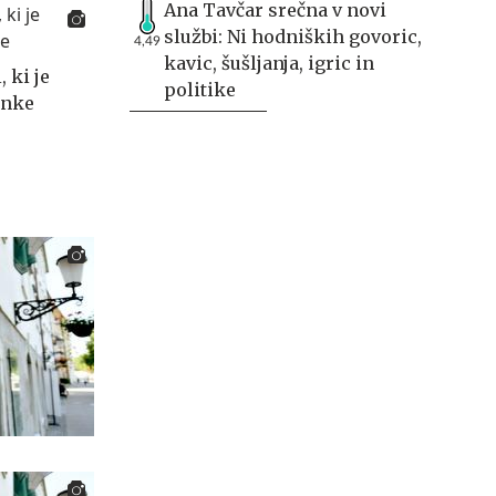
Ana Tavčar srečna v novi
službi: Ni hodniških govoric,
4,49
kavic, šušljanja, igric in
 ki je
politike
anke