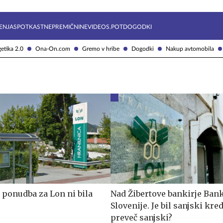
Želite prejemati e-novice?
Uživajmo pametno
ENJA
SPOTKAST
NEPREMIČNINE
VIDEOS.POT
DOGODKI
etika 2.0
Ona-On.com
Gremo v hribe
Dogodki
Nakup avtomobila
ponudba za Lon ni bila
Nad Žibertove bankirje Ban
Slovenije. Je bil sanjski kred
preveč sanjski?