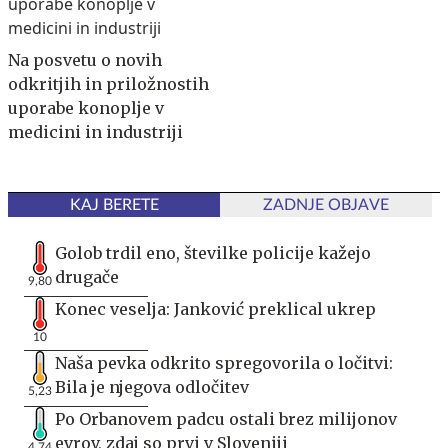
Na posvetu o novih
odkritjih in priložnostih
uporabe konoplje v
medicini in industriji
KAJ BERETE
ZADNJE OBJAVE
Golob trdil eno, številke policije kažejo
drugače
9,80
Konec veselja: Janković preklical ukrep
10
Naša pevka odkrito spregovorila o ločitvi:
Bila je njegova odločitev
5,23
Po Orbanovem padcu ostali brez milijonov
evrov, zdaj so prvi v Sloveniji
4,74