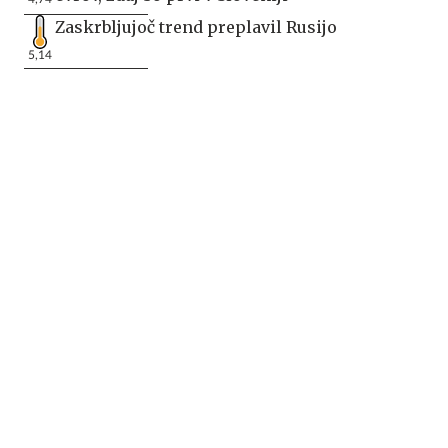
Zaskrbljujoč trend preplavil Rusijo
5,14