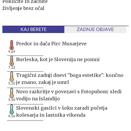
Pokličite in začnite
življenje brez očal
KAJ BERETE
ZADNJE OBJAVE
Predor in dača Pirc Musarjeve
9,69
Burleska, kot je Slovenija ne pomni
7,32
Tragični zadnji dnevi "boga estetike": končno
je znano, zakaj je umrl
5,10
Novo razkritje v povezavi s Fotopubom: sledi
vodijo na Islandijo
5,50
Slovenski gasilci v šoku zaradi početja
kolesarja in lastnika vikenda
4,56