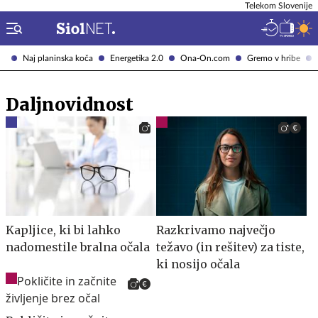
Telekom Slovenije
Naj planinska koča
Energetika 2.0
Ona-On.com
Gremo v hribe
Daljnovidnost
Kapljice, ki bi lahko
Razkrivamo največjo
nadomestile bralna očala
težavo (in rešitev) za tiste,
ki nosijo očala