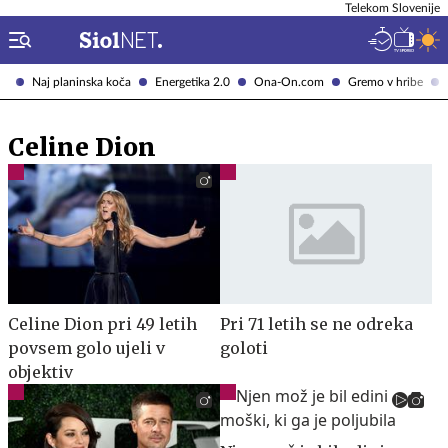
Telekom Slovenije
Naj planinska koča
Energetika 2.0
Ona-On.com
Gremo v hribe
Celine Dion
Celine Dion pri 49 letih
Pri 71 letih se ne odreka
povsem golo ujeli v
goloti
objektiv