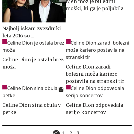
Njen mož je bil edini
moški, ki ga je poljubila
Najbolj iskani zvezdniki
leta 2016 so ...
Celine Dion je ostala brez
moža
Celine Dion zaradi
bolezni moža kariero
postavila na stranski tir
Celine Dion sina obula v
Celine Dion odpovedala
petke
serijo koncertov
1
2
3