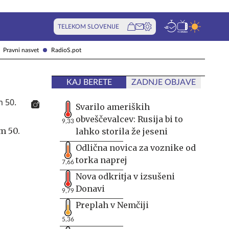
TELEKOM SLOVENIJE
Pravni nasvet
RadioS.pot
KAJ BERETE
ZADNJE OBJAVE
Svarilo ameriških
obveščevalcev: Rusija bi to
9,33
m 50.
lahko storila že jeseni
Odlična novica za voznike od
torka naprej
7,66
Nova odkritja v izsušeni
Donavi
9,79
Preplah v Nemčiji
5,36