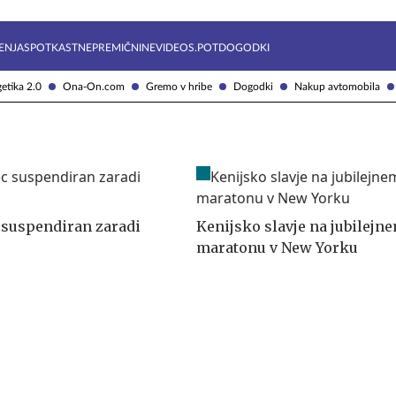
Želite prejemati e-novice?
Uživajmo pametno
ENJA
SPOTKAST
NEPREMIČNINE
VIDEOS.POT
DOGODKI
etika 2.0
Ona-On.com
Gremo v hribe
Dogodki
Nakup avtomobila
suspendiran zaradi
Kenijsko slavje na jubilejne
maratonu v New Yorku