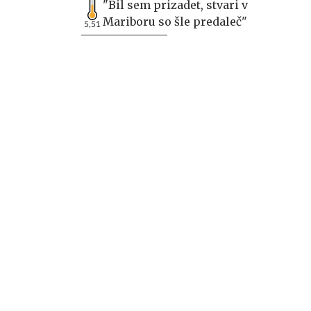
"Bil sem prizadet, stvari v
Mariboru so šle predaleč"
5,51