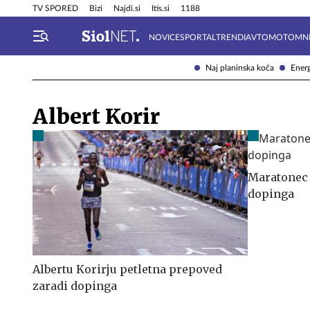
Info in obvestila
Tehnik
TV SPORED
Bizi
Najdi.si
Itis.si
1188
NOVICE
SPORTAL
TRENDI
AVTOMOTO
MN
Naj planinska koča
Energ
Albert Korir
Maratonec 
dopinga
Albertu Korirju petletna prepoved
zaradi dopinga