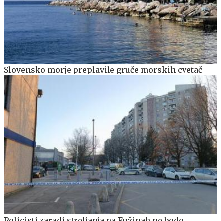
Slovensko morje preplavile gruče morskih cvetač
Policisti zaradi streljanja na Fužinah ne bodo