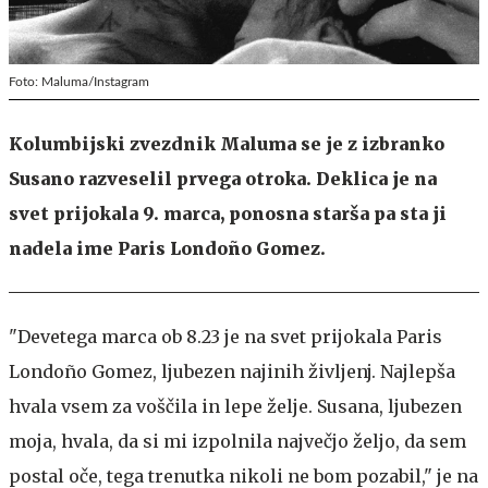
Foto: Maluma/Instagram
Kolumbijski zvezdnik Maluma se je z izbranko
Susano razveselil prvega otroka. Deklica je na
svet prijokala 9. marca, ponosna starša pa sta ji
nadela ime Paris Londoño Gomez.
"Devetega marca ob 8.23 je na svet prijokala Paris
Londoño Gomez, ljubezen najinih življenj. Najlepša
hvala vsem za voščila in lepe želje. Susana, ljubezen
moja, hvala, da si mi izpolnila največjo željo, da sem
postal oče, tega trenutka nikoli ne bom pozabil," je na