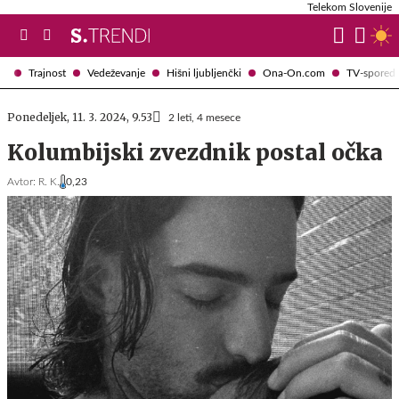
Telekom Slovenije
Trajnost
Vedeževanje
Hišni ljubljenčki
Ona-On.com
TV-spored
Ponedeljek, 11. 3. 2024, 9.53
2 leti, 4 mesece
Kolumbijski zvezdnik postal očka
Avtor:
R. K.
0,23