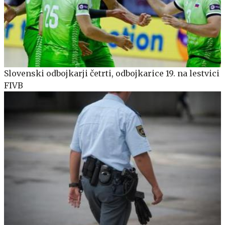
Slovenski odbojkarji četrti, odbojkarice 19. na lestvici
FIVB