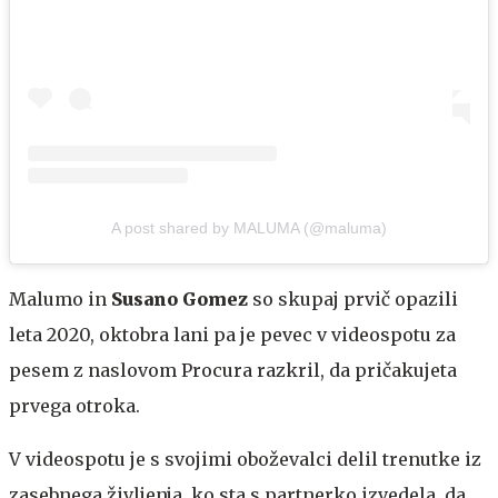
A post shared by MALUMA (@maluma)
Malumo in
Susano Gomez
so skupaj prvič opazili
leta 2020, oktobra lani pa je pevec v videospotu za
pesem z naslovom Procura razkril, da pričakujeta
prvega otroka.
V videospotu je s svojimi oboževalci delil trenutke iz
zasebnega življenja, ko sta s partnerko izvedela, da