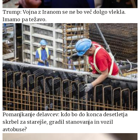
Trump: Vojna z Iranom se ne bo več dolgo vlekla.
Imamo pa težavo.
Pomanjkanje delavcev: kdo bo do konca desetletja
skrbel za starejše, gradil stanovanja in vozil
avtobuse?