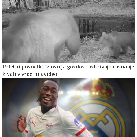
Poletni posnetki iz osrčja gozdov razkrivajo ravnanje
živali v vročini #video