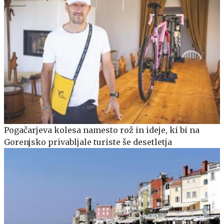
Pogačarjeva kolesa namesto rož in ideje, ki bi na
Gorenjsko privabljale turiste še desetletja