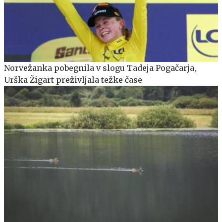
Norvežanka pobegnila v slogu Tadeja Pogačarja,
Urška Žigart preživljala težke čase