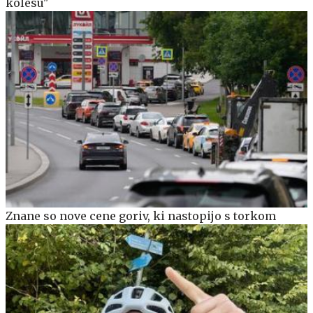
kolesu"
Znane so nove cene goriv, ki nastopijo s torkom