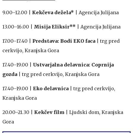
9.00–12.00 |
Kekčeva dežela*
| Agencija Julijana
13.00–16.00 |
Misija Eliksir**
| Agencija Julijana
17.00–17.40 |
Predstava: Bodi EKO faca
| trg pred
cerkvijo, Kranjska Gora
17.40–19.00 |
Ustvarjalna delavnica: Coprnija
gozda
| trg pred cerkvijo, Kranjska Gora
17.40–19.00 |
Eko delavnica
| trg pred cerkvijo,
Kranjska Gora
20.00–21.30 |
Kekčev film
| Ljudski dom, Kranjska
Gora