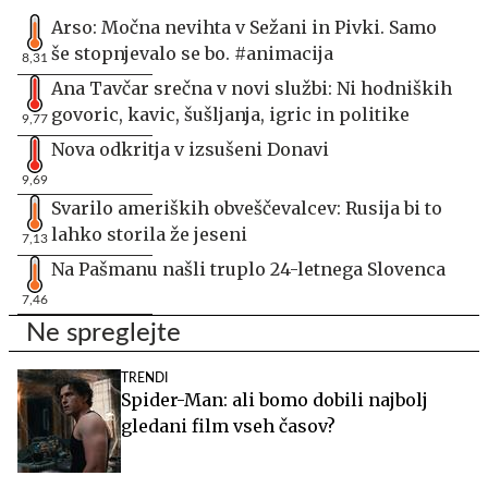
Arso: Močna nevihta v Sežani in Pivki. Samo
še stopnjevalo se bo. #animacija
8,31
Ana Tavčar srečna v novi službi: Ni hodniških
govoric, kavic, šušljanja, igric in politike
9,77
Nova odkritja v izsušeni Donavi
9,69
Svarilo ameriških obveščevalcev: Rusija bi to
lahko storila že jeseni
7,13
Na Pašmanu našli truplo 24-letnega Slovenca
7,46
Ne spreglejte
TRENDI
Spider-Man: ali bomo dobili najbolj
gledani film vseh časov?