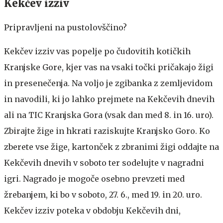
Kekčev izziv
Pripravljeni na pustolovščino?
Kekčev izziv vas popelje po čudovitih kotičkih
Kranjske Gore, kjer vas na vsaki točki pričakajo žigi
in presenečenja. Na voljo je zgibanka z zemljevidom
in navodili, ki jo lahko prejmete na Kekčevih dnevih
ali na TIC Kranjska Gora (vsak dan med 8. in 16. uro).
Zbirajte žige in hkrati raziskujte Kranjsko Goro. Ko
zberete vse žige, kartonček z zbranimi žigi oddajte na
Kekčevih dnevih v soboto ter sodelujte v nagradni
igri. Nagrado je mogoče osebno prevzeti med
žrebanjem, ki bo v soboto, 27. 6., med 19. in 20. uro.
Kekčev izziv poteka v obdobju Kekčevih dni,