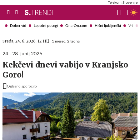
Telekom Slovenije
Dober vid
Lepotni posegi
Ona-On.com
Hišni ljubljenčki
Vrt
Sreda, 24. 6. 2026, 12.11
1 mesec, 2 tedna
24.–28. junij 2026
Kekčevi dnevi vabijo v Kranjsko
Goro!
Oglasno sporočilo