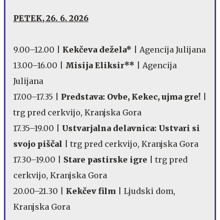
PETEK, 26. 6. 2026
9.00–12.00 |
Kekčeva dežela*
| Agencija Julijana
13.00–16.00 |
Misija Eliksir**
| Agencija
Julijana
17.00–17.35 |
Predstava: Ovbe, Kekec, ujma gre!
|
trg pred cerkvijo, Kranjska Gora
17.35–19.00 |
Ustvarjalna delavnica: Ustvari si
svojo piščal
| trg pred cerkvijo, Kranjska Gora
17.30–19.00 |
Stare pastirske igre
| trg pred
cerkvijo, Kranjska Gora
20.00–21.30 |
Kekčev film
| Ljudski dom,
Kranjska Gora