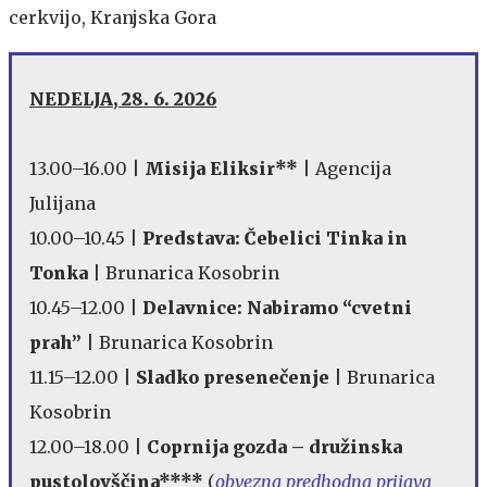
cerkvijo, Kranjska Gora
NEDELJA, 28. 6. 2026
13.00–16.00 |
Misija Eliksir**
| Agencija
Julijana
10.00–10.45 |
Predstava: Čebelici Tinka in
Tonka
| Brunarica Kosobrin
10.45–12.00 |
Delavnice: Nabiramo “cvetni
prah”
| Brunarica Kosobrin
11.15–12.00 |
Sladko presenečenje
| Brunarica
Kosobrin
12.00–18.00 |
Coprnija gozda – družinska
pustolovščina****
(
obvezna predhodna prijava