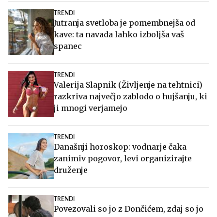
TRENDI
Jutranja svetloba je pomembnejša od
kave: ta navada lahko izboljša vaš
spanec
TRENDI
Valerija Slapnik (Življenje na tehtnici)
razkriva največjo zablodo o hujšanju, ki
ji mnogi verjamejo
TRENDI
Današnji horoskop: vodnarje čaka
zanimiv pogovor, levi organizirajte
druženje
TRENDI
Povezovali so jo z Dončićem, zdaj so jo