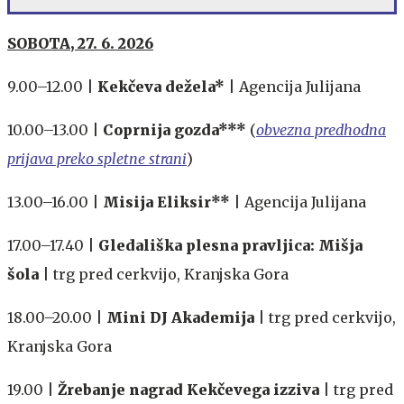
SOBOTA, 27. 6. 2026
9.00–12.00 |
Kekčeva dežela*
| Agencija Julijana
10.00–13.00 |
Coprnija gozda***
(
obvezna predhodna
prijava preko spletne strani
)
13.00–16.00 |
Misija Eliksir**
| Agencija Julijana
17.00–17.40 |
Gledališka plesna pravljica: Mišja
šola
| trg pred cerkvijo, Kranjska Gora
18.00–20.00 |
Mini DJ Akademija
| trg pred cerkvijo,
Kranjska Gora
19.00 |
Žrebanje nagrad Kekčevega izziva
| trg pred