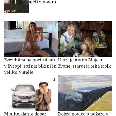
ujeli z novim
Zvezdnica na počitnicah
Umrl je Anton Majcen –
v Evropi: rožnat bikini in
Zvone, starosta teka trojk
veliko Nutelle
Mislite, da ste dober
Dobra novica o požaru v