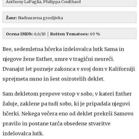
Anthony LaPaglia, Philippa Coulthard
Žanr:
Nadnaravna grozljivka
Ocena IMDb:
6,6/10 │
Rotten Tomatoes:
69 %
Bee, sedemletna hčerka izdelovalca lutk Sama in
njegove žene Esther, umre v tragični nesreči.
Dvanajst let pozneje zakonca v svoj dom v Kaliforniji
sprejmeta nuno in šest osirotelih deklet.
Sam dekletom prepove vstop v sobo, v kateri Esther
žaluje, zaklene pa tudi sobo, ki je pripadala njegovi
hčerki. Nekega večera eno od deklet prekrši Samovo
pravilo in postane tarča obsedene stvaritve
izdelovalca lutk.