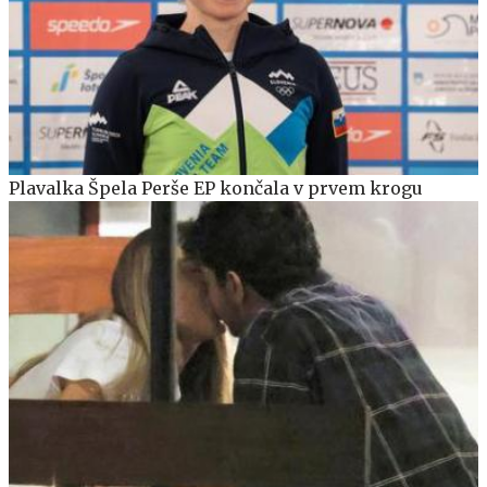
Plavalka Špela Perše EP končala v prvem krogu