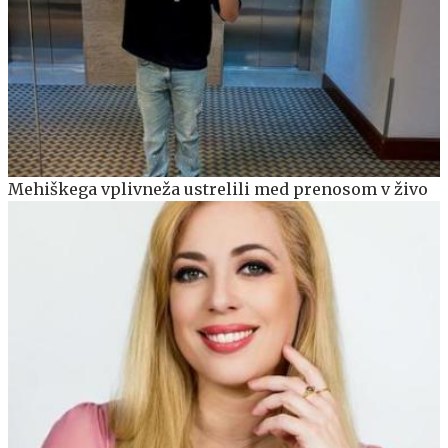
Mehiškega vplivneža ustrelili med prenosom v živo