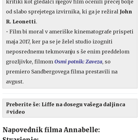
kritiki kot gledalci njegov film ocenili precej bolje
od slabo sprejetega izvirnika, ki ga je režiral
John
R. Leonetti
.
• Film bi moral v ameriške kinematografe prispeti
maja 2017, ker pa se je želel studio izogniti
neposrednemu tekmovanju s še enim preddelom
grozljivke, filmom
Osmi potnik: Zaveza
, so
premiero Sandbergovega filma prestavili na
avgust.
Preberite še:
Liffe na dosegu vašega daljinca
#video
Napovednik filma Annabelle:
Stvarjenje: