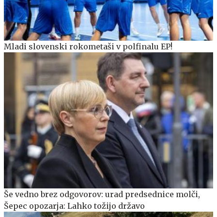
Mladi slovenski rokometaši v polfinalu EP!
Še vedno brez odgovorov: urad predsednice molči,
Šepec opozarja: Lahko tožijo državo