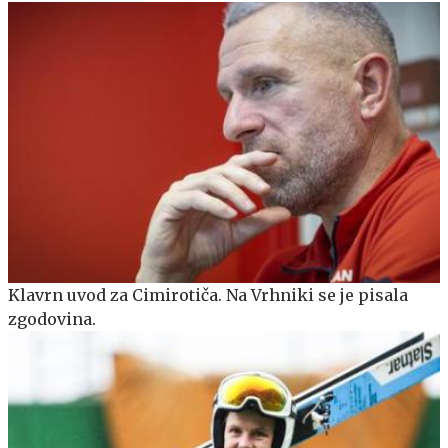
Klavrn uvod za Cimirotiča. Na Vrhniki se je pisala
zgodovina.