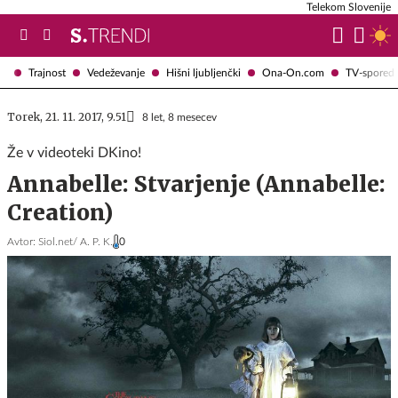
Telekom Slovenije
Trajnost
Vedeževanje
Hišni ljubljenčki
Ona-On.com
TV-spored
Torek, 21. 11. 2017, 9.51
8 let, 8 mesecev
Že v videoteki DKino!
Annabelle: Stvarjenje (Annabelle:
Creation)
Avtor:
Siol.net/ A. P. K.
0