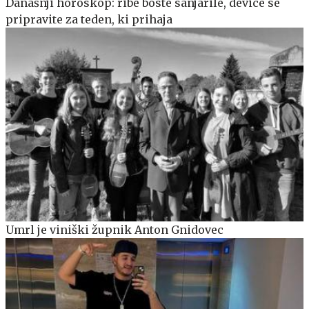
Današnji horoskop: ribe boste sanjarile, device se
pripravite za teden, ki prihaja
Umrl je viniški župnik Anton Gnidovec