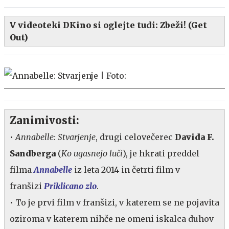
V videoteki DKino si oglejte tudi:
Zbeži! (Get
Out)
Zanimivosti:
•
Annabelle: Stvarjenje
,
drugi celovečerec
Davida F.
Sandberga
(
Ko ugasnejo luči
), je hkrati preddel
filma
Annabelle
iz leta 2014 in četrti film v
franšizi
Priklicano zlo
.
• To je prvi film v franšizi, v katerem se ne pojavita
oziroma v katerem nihče ne omeni iskalca duhov