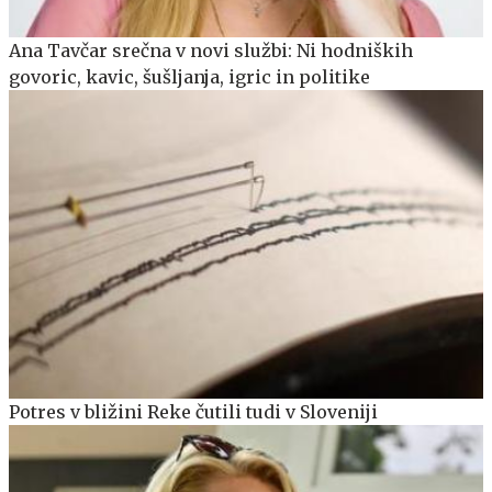
Ana Tavčar srečna v novi službi: Ni hodniških
govoric, kavic, šušljanja, igric in politike
Potres v bližini Reke čutili tudi v Sloveniji