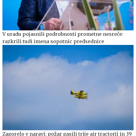
V uradu pojasnili podrobnosti prometne nesreče:
razkrili tudi imena sopotnic predsednice
Zagorelo v naravi: požar gasili trije air tractorji in 39