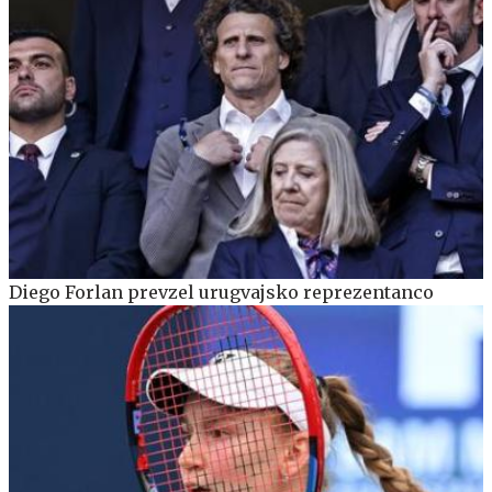
Diego Forlan prevzel urugvajsko reprezentanco