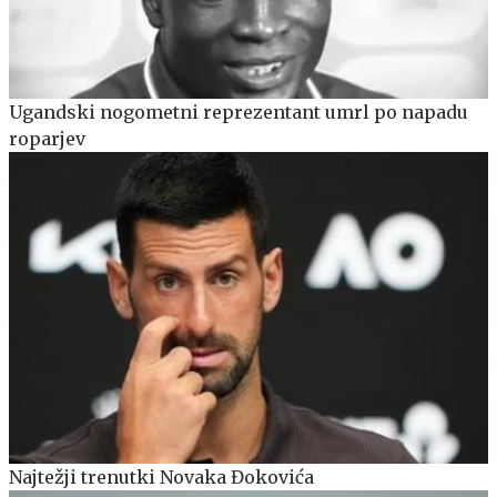
Ugandski nogometni reprezentant umrl po napadu
roparjev
Najtežji trenutki Novaka Đokovića