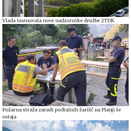
Vlada imenovala nove nadzornike družbe 2TDK
Požarna straža zaradi podtalnih žarišč na Planji še
ostaja