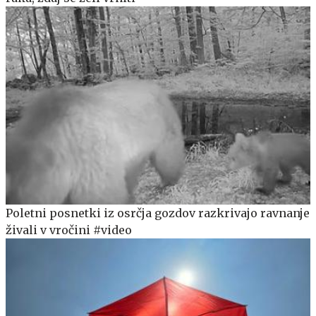
Poletni posnetki iz osrčja gozdov razkrivajo ravnanje
živali v vročini #video