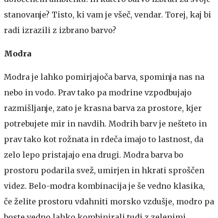
stanovanje? Tisto, ki vam je všeč, vendar. Torej, kaj bi
radi izrazili z izbrano barvo?
Modra
Modra je lahko pomirjajoča barva, spominja nas na
nebo in vodo. Prav tako pa modrine vzpodbujajo
razmišljanje, zato je krasna barva za prostore, kjer
potrebujete mir in navdih. Modrih barv je nešteto in
prav tako kot rožnata in rdeča imajo to lastnost, da
zelo lepo pristajajo ena drugi. Modra barva bo
prostoru podarila svež, umirjen in hkrati sproščen
videz. Belo-modra kombinacija je še vedno klasika,
če želite prostoru vdahniti morsko vzdušje, modro pa
boste vedno lahko kombinirali tudi z zelenimi