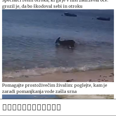
Specialci rešili otroka, ki ga je v hiši zadrževal oče:
grozil je, da bo škodoval sebi in otroku
Pomagajte prostoživečim živalim: poglejte, kam je
zaradi pomanjkanja vode zašla srna