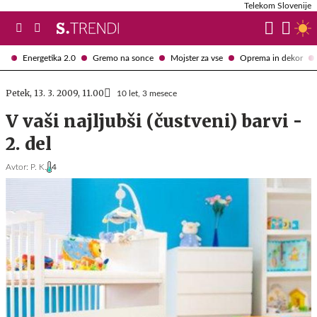
Telekom Slovenije
Energetika 2.0
Gremo na sonce
Mojster za vse
Oprema in dekor
Petek, 13. 3. 2009, 11.00
10 let, 3 mesece
V vaši najljubši (čustveni) barvi -
2. del
Avtor:
P. K.
4