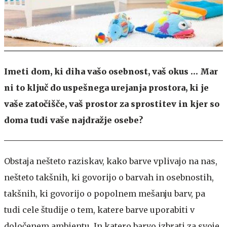
Imeti dom, ki diha vašo osebnost, vaš okus … Mar
ni to ključ do uspešnega urejanja prostora, ki je
vaše zatočišče, vaš prostor za sprostitev in kjer so
doma tudi vaše najdražje osebe?
Obstaja nešteto raziskav, kako barve vplivajo na nas,
nešteto takšnih, ki govorijo o barvah in osebnostih,
takšnih, ki govorijo o popolnem mešanju barv, pa
tudi cele študije o tem, katere barve uporabiti v
določenem ambientu. In katero barvo izbrati za svoje