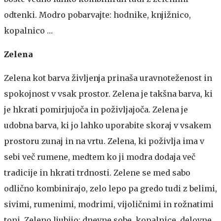
odtenki. Modro pobarvajte: hodnike, knjižnico,
kopalnico …
Zelena
Zelena kot barva življenja prinaša uravnoteženost in
spokojnost v vsak prostor. Zelena je takšna barva, ki
je hkrati pomirjujoča in poživljajoča. Zelena je
udobna barva, ki jo lahko uporabite skoraj v vsakem
prostoru zunaj in na vrtu. Zelena, ki poživlja ima v
sebi več rumene, medtem ko ji modra dodaja več
tradicije in hkrati trdnosti. Zelene se med sabo
odlično kombinirajo, zelo lepo pa gredo tudi z belimi,
sivimi, rumenimi, modrimi, vijoličnimi in rožnatimi
toni. Zeleno ljubijo: dnevne sobe, kopalnice, delovne