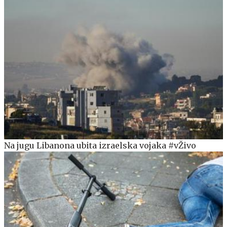
Na jugu Libanona ubita izraelska vojaka #vŽivo