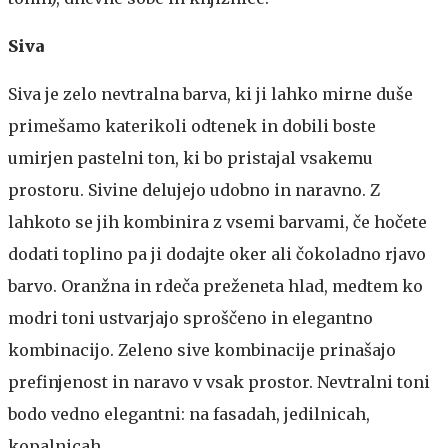
Siva
Siva je zelo nevtralna barva, ki ji lahko mirne duše
primešamo katerikoli odtenek in dobili boste
umirjen pastelni ton, ki bo pristajal vsakemu
prostoru. Sivine delujejo udobno in naravno. Z
lahkoto se jih kombinira z vsemi barvami, če hočete
dodati toplino pa ji dodajte oker ali čokoladno rjavo
barvo. Oranžna in rdeča preženeta hlad, medtem ko
modri toni ustvarjajo sproščeno in elegantno
kombinacijo. Zeleno sive kombinacije prinašajo
prefinjenost in naravo v vsak prostor. Nevtralni toni
bodo vedno elegantni: na fasadah, jedilnicah,
kopalnicah …