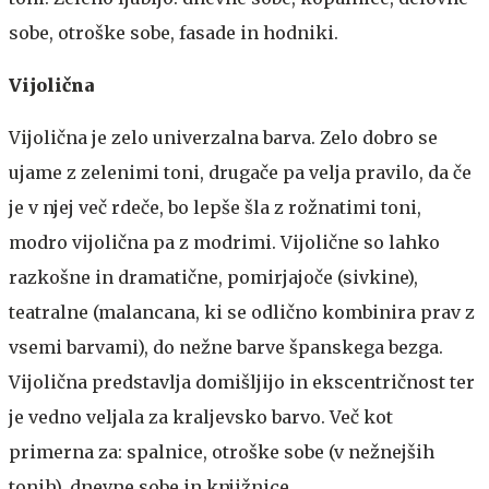
sobe, otroške sobe, fasade in hodniki.
Vijolična
Vijolična je zelo univerzalna barva. Zelo dobro se
ujame z zelenimi toni, drugače pa velja pravilo, da če
je v njej več rdeče, bo lepše šla z rožnatimi toni,
modro vijolična pa z modrimi. Vijolične so lahko
razkošne in dramatične, pomirjajoče (sivkine),
teatralne (malancana, ki se odlično kombinira prav z
vsemi barvami), do nežne barve španskega bezga.
Vijolična predstavlja domišljijo in ekscentričnost ter
je vedno veljala za kraljevsko barvo. Več kot
primerna za: spalnice, otroške sobe (v nežnejših
tonih), dnevne sobe in knjižnice.