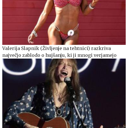
Valerija Slapnik (Življenje na tehtnici) razkriva
največjo zablodo o hujšanju, ki ji mnogi verjamejo