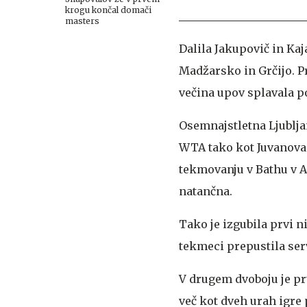
krogu končal domači
masters
Dalila Jakupovič in Kaja
Madžarsko in Grčijo. Pr
večina upov splavala p
Osemnajstletna Ljublja
WTA tako kot Juvanova 
tekmovanju v Bathu v An
natančna.
Tako je izgubila prvi n
tekmeci prepustila servi
V drugem dvoboju je prv
več kot dveh urah igre 