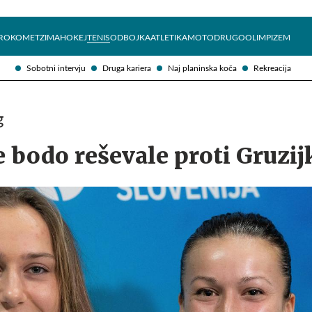
Želite prejemati e-novice?
Uživajmo pametno
ROKOMET
ZIMA
HOKEJ
TENIS
ODBOJKA
ATLETIKA
MOTO
DRUGO
OLIMPIZEM
Sobotni intervju
Druga kariera
Naj planinska koča
Rekreacija
g
 bodo reševale proti Gruzi