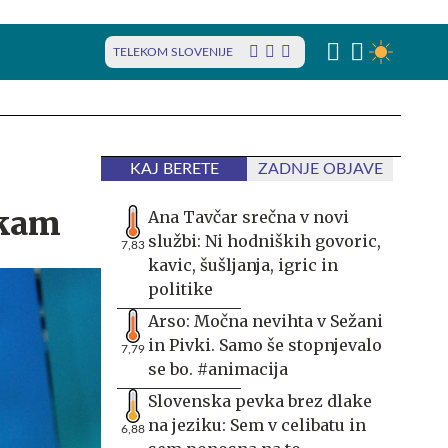
TELEKOM SLOVENIJE
KAJ BERETE
ZADNJE OBJAVE
jkam
Ana Tavčar srečna v novi
službi: Ni hodniških govoric,
7,83
kavic, šušljanja, igric in
politike
Arso: Močna nevihta v Sežani
in Pivki. Samo še stopnjevalo
7,79
se bo. #animacija
Slovenska pevka brez dlake
na jeziku: Sem v celibatu in
6,88