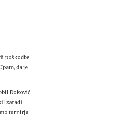
radi poškodbe
Upam, da je
obil Đoković,
il zaradi
mo turnirja