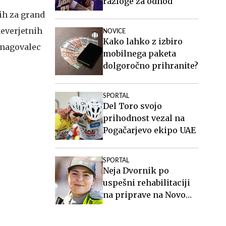
razloge za odhod
ih za grand
neverjetnih
NOVICE
Kako lahko z izbiro
 zmagovalec
mobilnega paketa
dolgoročno prihranite?
SPORTAL
Del Toro svojo
prihodnost vezal na
Pogačarjevo ekipo UAE
SPORTAL
Neja Dvornik po
uspešni rehabilitaciji
na priprave na Novo
Zelandijo