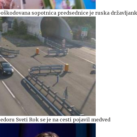
e poškodovana sopotnica predsednice je ruska državljan
redoru Sveti Rok se je na cesti pojavil medved