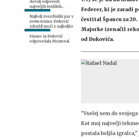
dovolj odpovedi
največjih teniških
Federer, ki je zaradi 
zvezdnikov
Najbolj zvezdniški par v
čestital Špancu za 20.
svetu tenisa: Đoković
združil moči z najboljšo
Majorke izenačil reko
Sinner in Đoković
od Đokovića.
odpovedala Montreal
"Vselej sem do svojega
Kot moj največji tekmec
postala boljša igralca,