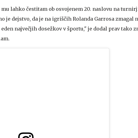
da mu lahko čestitam ob osvojenem 20. naslovu na turnirj
o je dejstvo, da je na igriščih Rolanda Garrosa zmagal 
o eden največjih dosežkov v športu," je dodal prav tako
lam.