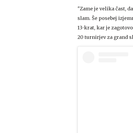
"Zame je velika čast, 
slam. Še posebej izjemn
13-krat, kar je zagotov
20 turnirjev za grand s