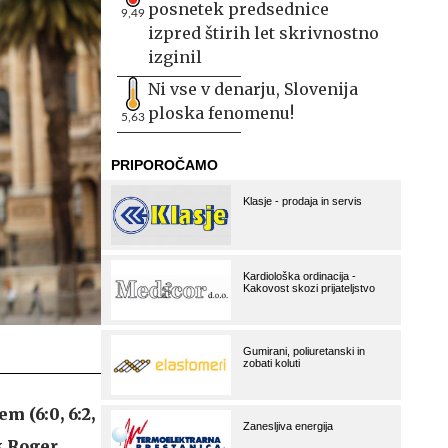
posnetek predsednice
9,49
izpred štirih let skrivnostno
izginil
Ni vse v denarju, Slovenija
ploska fenomenu!
5,63
 (6:0, 6:2,
k Roger