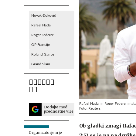
Novak Đoković
Rafael Nadal
Roger Federer
OP Francije
Roland Garros
Grand Slam
Rafael Nadal in Roger Federer imat
Dodajte med
Foto: Reuters
prednostne vire
Ob gladki zmagi Rafae
Organizatorjem je
7:5) se je na na druž