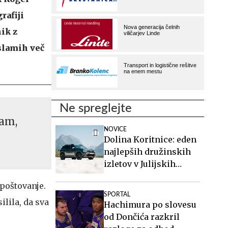
rafiji
nik z
 slamih več
Ne spreglejte
lam,
NOVICE
Dolina Koritnice: eden
najlepših družinskih
izletov v Julijskih
Alpah
spoštovanje.
SPORTAL
ilila, da sva
Hachimura po slovesu
od Dončića razkril