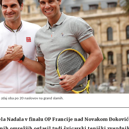
a zdaj oba po 20 naslovov na grand slamih.
la Nadala v finalu OP Francije nad Novakom Đokovićem
benih omrežjih oglasil tudi švicarski teniški zvezdni