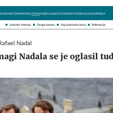
Želite prejemati e-novice?
Uživajmo pametno
ROKOMET
ZIMA
HOKEJ
TENIS
ODBOJKA
ATLETIKA
MOTO
DRUGO
OLIMPIZEM
Sobotni intervju
Druga kariera
Naj planinska koča
Rekreacija
Rafael Nadal
magi Nadala se je oglasil tud