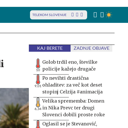
TELEKOM SLOVENIJE
KAJ BERETE
ZADNJE OBJAVE
i
Golob trdil eno, številke
policije kažejo drugače
10
Po nevihti drastična
ohladitev: za več kot deset
9,01
stopinj Celzija #animacija
Velika sprememba: Domen
in Nika Prevc ter drugi
6,34
Slovenci dobili proste roke
Oglasil se je Stevanović,