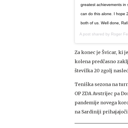
greatest achievements in 
can do this alone. I hope 2
both of us. Well done, Raf
A post shared by
Roger Fe
Za konec je Švicar, ki j
kolena predčasno zakl
številka 20 zgolj nasle
Teniška sezona na turni
OP ZDA Avstrijec pa Do
pandemije novega koro
na Sardiniji prihajajoči