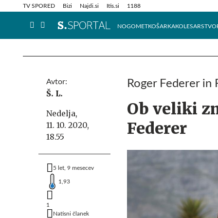
Info in obvestila
Tehnik
TV SPORED
Bizi
Najdi.si
Itis.si
1188
NOGOMET
KOŠARKA
KOLESARSTVO
Avtor:
Roger Federer in 
Š. L.
Ob veliki z
Nedelja,
Federer
11. 10. 2020,
18.55
5 let, 9 mesecev
1,93
1
Natisni članek