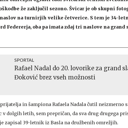
poškodbe že zaključil sezono. Švicar je ob skupni fotog
 naslov na turnirjih velike četverice. S tem je 34-let
rd Federerja, oba pa imata zdaj tri naslove na grand
SPORTAL
Rafael Nadal do 20. lovorike za grand s
Đoković brez vseh možnosti
 prijatelja in šampiona Rafaela Nadala čutil neizmerno 
 v dolgih letih, sem prepričan, da sva drug drugega pris
" je zapisal 39-letnik iz Basla na družbenih omrežjih.