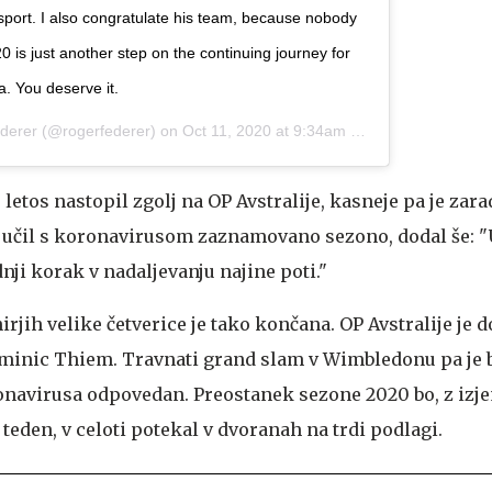
sport. I also congratulate his team, because nobody
0 is just another step on the continuing journey for
a. You deserve it.
derer
(@rogerfederer) on
Oct 11, 2020 at 9:34am PDT
e letos nastopil zgolj na OP Avstralije, kasneje pa je za
jučil s koronavirusom zaznamovano sezono, dodal še: "
dnji korak v nadaljevanju najine poti."
rjih velike četverice je tako končana. OP Avstralije je d
minic Thiem. Travnati grand slam v Wimbledonu pa je b
navirusa odpovedan. Preostanek sezone 2020 bo, z izje
 teden, v celoti potekal v dvoranah na trdi podlagi.