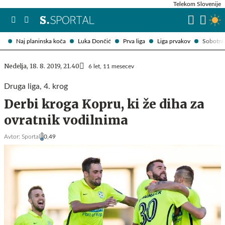
Telekom Slovenije
Naj planinska koča
Luka Dončić
Prva liga
Liga prvakov
Sobotni 
Nedelja, 18. 8. 2019, 21.40
6 let, 11 mesecev
Druga liga, 4. krog
Derbi kroga Kopru, ki že diha za
ovratnik vodilnima
Avtor:
Sportal
0,49