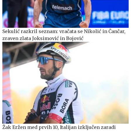
Sekulić razkril seznam: vračata se Nikolić in Čančar,
zraven zlata Joksimović in Bojović
Žak Eržen med prvih 10, Italijan izključen zaradi