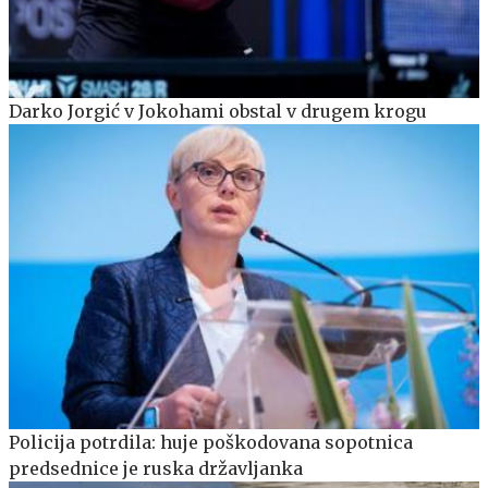
Darko Jorgić v Jokohami obstal v drugem krogu
Policija potrdila: huje poškodovana sopotnica
predsednice je ruska državljanka