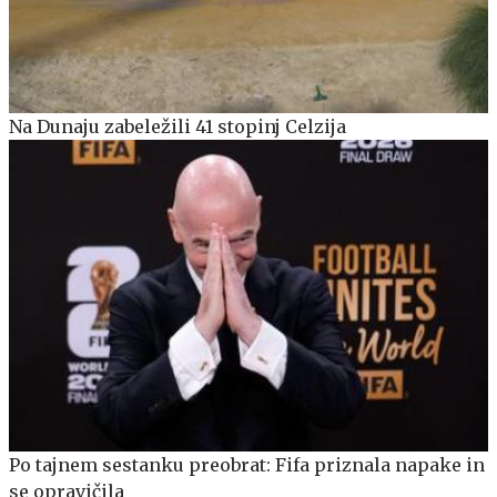
Na Dunaju zabeležili 41 stopinj Celzija
Po tajnem sestanku preobrat: Fifa priznala napake in
se opravičila