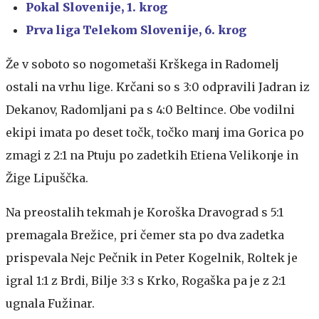
Pokal Slovenije, 1. krog
Prva liga Telekom Slovenije, 6. krog
Že v soboto so nogometaši Krškega in Radomelj
ostali na vrhu lige. Krčani so s 3:0 odpravili Jadran iz
Dekanov, Radomljani pa s 4:0 Beltince. Obe vodilni
ekipi imata po deset točk, točko manj ima Gorica po
zmagi z 2:1 na Ptuju po zadetkih Etiena Velikonje in
Žige Lipuščka.
Na preostalih tekmah je Koroška Dravograd s 5:1
premagala Brežice, pri čemer sta po dva zadetka
prispevala Nejc Pečnik in Peter Kogelnik, Roltek je
igral 1:1 z Brdi, Bilje 3:3 s Krko, Rogaška pa je z 2:1
ugnala Fužinar.