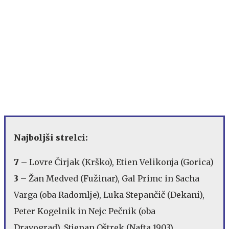
Najboljši strelci:
7
– Lovre Čirjak (Krško), Etien Velikonja (Gorica)
3
– Žan Medved (Fužinar), Gal Primc in Sacha
Varga (oba Radomlje), Luka Stepančič (Dekani),
Peter Kogelnik in Nejc Pečnik (oba
Dravograd), Stjepan Oštrek (Nafta 1903)