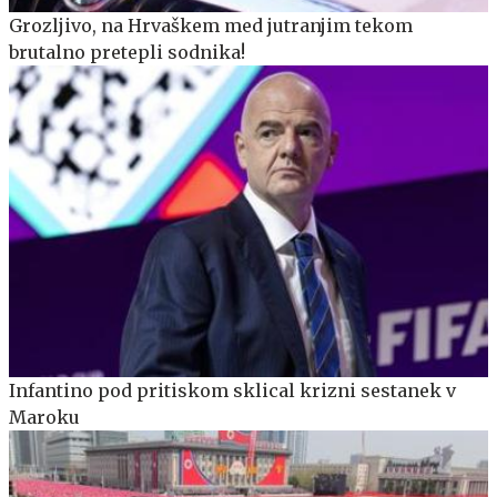
Grozljivo, na Hrvaškem med jutranjim tekom
brutalno pretepli sodnika!
Infantino pod pritiskom sklical krizni sestanek v
Maroku