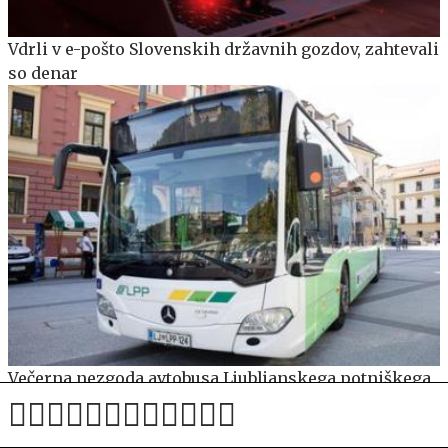
Vdrli v e-pošto Slovenskih državnih gozdov, zahtevali
so denar
Večerna nezgoda avtobusa Ljubljanskega potniškega
prometa