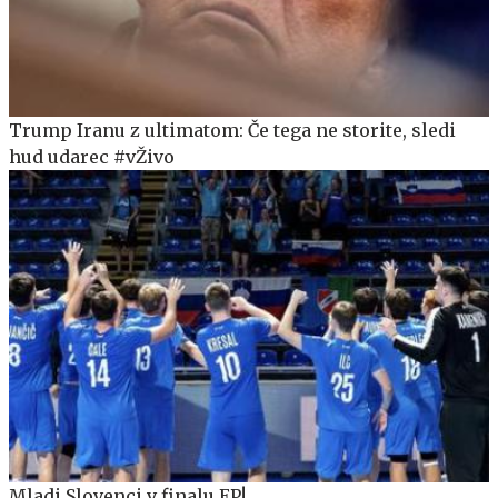
Trump Iranu z ultimatom: Če tega ne storite, sledi
hud udarec #vŽivo
Mladi Slovenci v finalu EP!