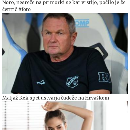
Noro, nesreče na primorki se kar vrstijo, počilo je že
četrtič #foto
Matjaž Kek spet ustvarja čudeže na Hrvaškem