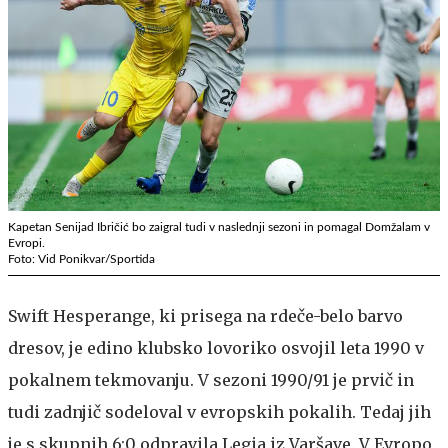
Kapetan Senijad Ibričić bo zaigral tudi v naslednji sezoni in pomagal Domžalam v
Evropi.
Foto: Vid Ponikvar/Sportida
Swift Hesperange, ki prisega na rdeče-belo barvo
dresov, je edino klubsko lovoriko osvojil leta 1990 v
pokalnem tekmovanju. V sezoni 1990/91 je prvič in
tudi zadnjič sodeloval v evropskih pokalih. Tedaj jih
je s skupnih 6:0 odpravila Legia iz Varšave. V Evropo