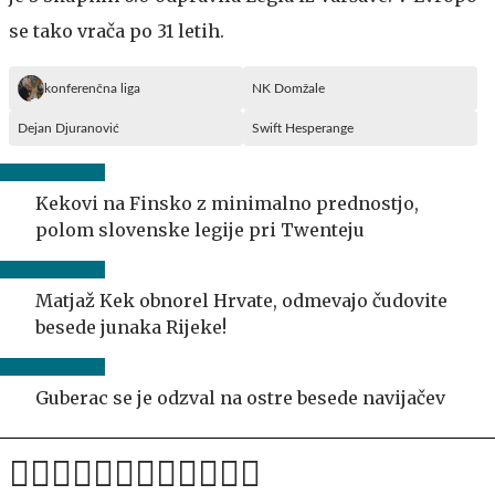
se tako vrača po 31 letih.
konferenčna liga
NK Domžale
Dejan Djuranović
Swift Hesperange
Kekovi na Finsko z minimalno prednostjo,
polom slovenske legije pri Twenteju
Matjaž Kek obnorel Hrvate, odmevajo čudovite
besede junaka Rijeke!
Guberac se je odzval na ostre besede navijačev