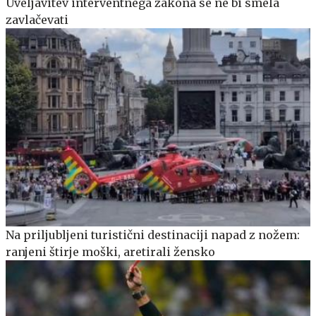
Uveljavitev interventnega zakona se ne bi smela
zavlačevati
Na priljubljeni turistični destinaciji napad z nožem:
ranjeni štirje moški, aretirali žensko