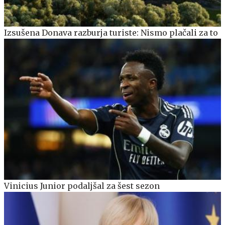
Izsušena Donava razburja turiste: Nismo plačali za to
Vinicius Junior podaljšal za šest sezon