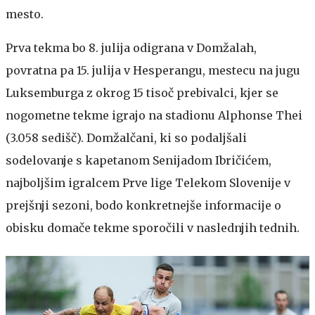
mesto.
Prva tekma bo 8. julija odigrana v Domžalah,
povratna pa 15. julija v Hesperangu, mestecu na jugu
Luksemburga z okrog 15 tisoč prebivalci, kjer se
nogometne tekme igrajo na stadionu Alphonse Thei
(3.058 sedišč). Domžalčani, ki so podaljšali
sodelovanje s kapetanom Senijadom Ibričićem,
najboljšim igralcem Prve lige Telekom Slovenije v
prejšnji sezoni, bodo konkretnejše informacije o
obisku domače tekme sporočili v naslednjih tednih.