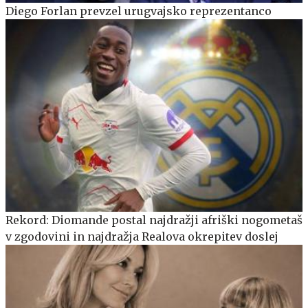
Diego Forlan prevzel urugvajsko reprezentanco
Rekord: Diomande postal najdražji afriški nogometaš
v zgodovini in najdražja Realova okrepitev doslej