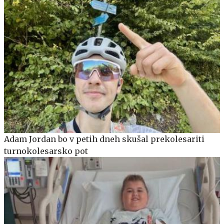
Adam Jordan bo v petih dneh skušal prekolesariti
turnokolesarsko pot