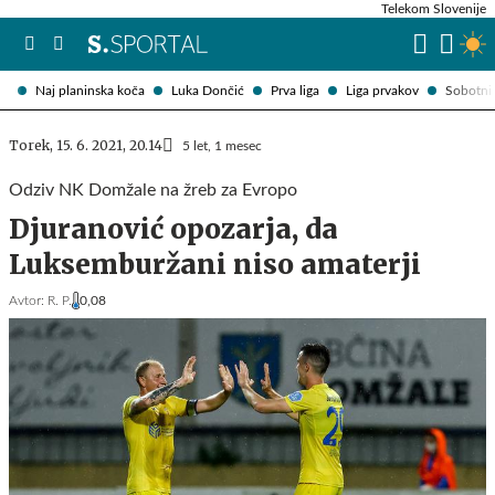
Telekom Slovenije
Naj planinska koča
Luka Dončić
Prva liga
Liga prvakov
Sobotni 
Torek, 15. 6. 2021, 20.14
5 let, 1 mesec
Odziv NK Domžale na žreb za Evropo
Djuranović opozarja, da
Luksemburžani niso amaterji
Avtor:
R. P.
0,08