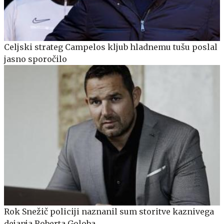
Celjski strateg Campelos kljub hladnemu tušu poslal
jasno sporočilo
Rok Snežič policiji naznanil sum storitve kaznivega
dejanja Roberta Goloba