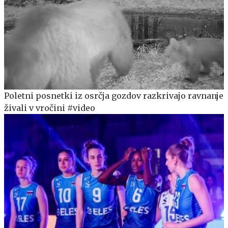
Poletni posnetki iz osrčja gozdov razkrivajo ravnanje
živali v vročini #video