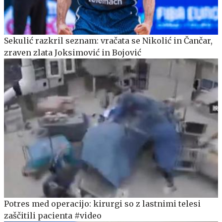
Sekulić razkril seznam: vračata se Nikolić in Čančar,
zraven zlata Joksimović in Bojović
Potres med operacijo: kirurgi so z lastnimi telesi
zaščitili pacienta #video