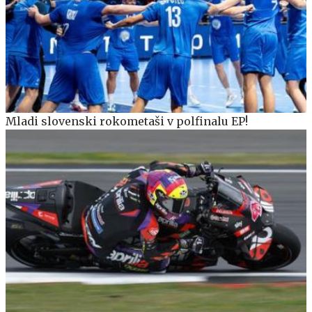
Mladi slovenski rokometaši v polfinalu EP!