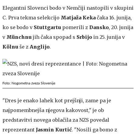
Elegantni Slovenci bodo v Nemčiji nastopili v skupini
C. Prva tekma selekcijo
Matjaža Keka
čaka 16. junija,
ko se bodo v
Stuttgartu
pomerili z
Dansko
, 20. junija
v
Münchnu
jih čaka spopad s
Srbijo
in 25. junija v
Kölnu
še z
Anglijo
.
Foto: Nogometna zveza Slovenije
"Dres je enako lahek kot prejšnji, zame pa je
najpomembnejša njegova kakovost," je ob
predstavitvi novega oblačila za NZS povedal
reprezentant
Jasmin Kurtić
. "Nosili ga bomo z