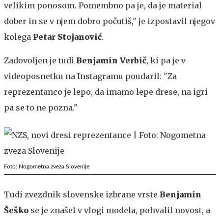
velikim ponosom. Pomembno pa je, da je material
dober in se v njem dobro počutiš," je izpostavil njegov
kolega
Petar Stojanović
.
Zadovoljen je tudi
Benjamin Verbič
, ki pa je v
videoposnetku na Instagramu poudaril: "Za
reprezentanco je lepo, da imamo lepe drese, na igri
pa se to ne pozna."
Foto: Nogometna zveza Slovenije
Tudi zvezdnik slovenske izbrane vrste
Benjamin
Šeško
se je znašel v vlogi modela, pohvalil novost, a