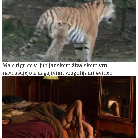
Male tigrice v ljubljanskem živalskem vrtu
navdušujejo z nagajivimi vragolijami #video