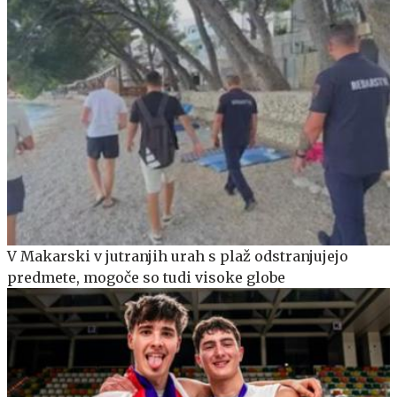
V Makarski v jutranjih urah s plaž odstranjujejo
predmete, mogoče so tudi visoke globe