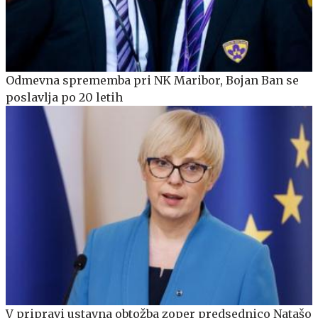
Odmevna sprememba pri NK Maribor, Bojan Ban se
poslavlja po 20 letih
V pripravi ustavna obtožba zoper predsednico Natašo