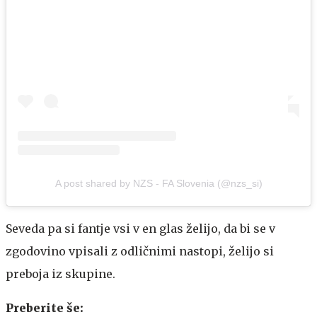
A post shared by NZS - FA Slovenia (@nzs_si)
Seveda pa si fantje vsi v en glas želijo, da bi se v
zgodovino vpisali z odličnimi nastopi, želijo si
preboja iz skupine.
Preberite še: