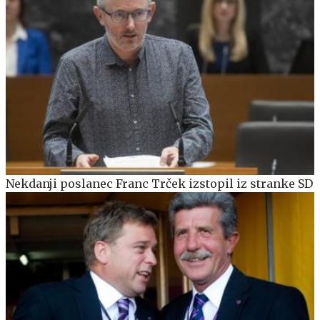
Nekdanji poslanec Franc Trček izstopil iz stranke SD