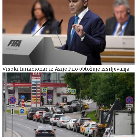
Visoki funkcionar iz Azije Fifo obtožuje izsiljevanja