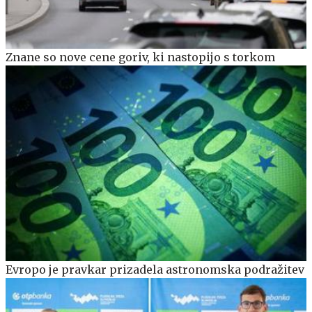
Znane so nove cene goriv, ki nastopijo s torkom
Evropo je pravkar prizadela astronomska podražitev