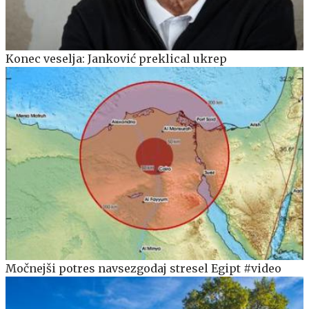
Konec veselja: Janković preklical ukrep
Močnejši potres navsezgodaj stresel Egipt #video