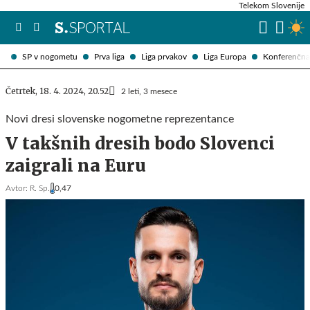
Telekom Slovenije
SP v nogometu
Prva liga
Liga prvakov
Liga Europa
Konferenčna 
Četrtek, 18. 4. 2024, 20.52
2 leti, 3 mesece
Novi dresi slovenske nogometne reprezentance
V takšnih dresih bodo Slovenci
zaigrali na Euru
Avtor:
R. Sp.
0,47