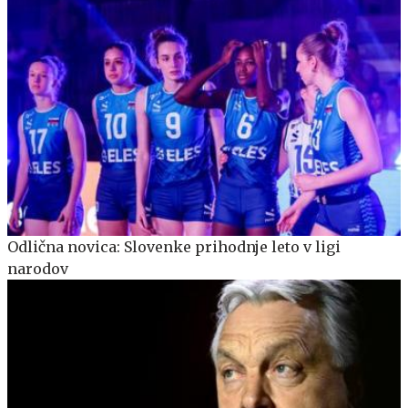
Odlična novica: Slovenke prihodnje leto v ligi
narodov