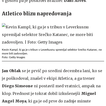
v gosteh pa je poskrbel Brazilec
Dani Alves
.
Atletico blizu napredovanja
Kevin Kampl, ki ga je s tribun v Leverkusnu spremljal selektor Srečko Katanec, ne
more biti zadovoljen.
Foto: Getty Images
Jan Oblak
se je prvič po sredini decembra lani, ko se
je poškodoval, znašel v ekipi Atletica, a ga trener
Diego Simeone
ni postavil med vratnici, ampak na
klop. Prednost je tokrat dobil izkušenejši
Miguel
Angel Moya
, ki ga je od prve do zadnje minute