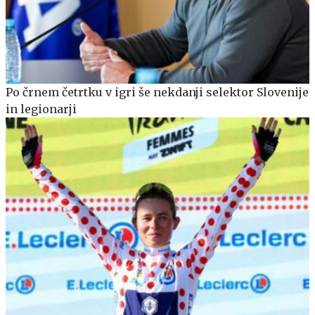
Po črnem četrtku v igri še nekdanji selektor Slovenije
in legionarji