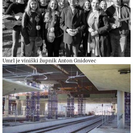
Umrl je viniški župnik Anton Gnidovec