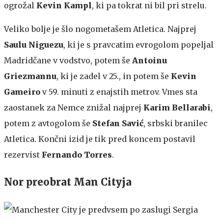
ogrožal
Kevin Kampl
, ki pa tokrat ni bil pri strelu.
Veliko bolje je šlo nogometašem Atletica. Najprej
Saulu Niguezu
, ki je s pravcatim evrogolom popeljal
Madridčane v vodstvo, potem še
Antoinu
Griezmannu
, ki je zadel v 25., in potem še
Kevin
Gameiro
v 59. minuti z enajstih metrov. Vmes sta
zaostanek za Nemce znižal najprej
Karim Bellarabi
,
potem z avtogolom še
Stefan Savić
, srbski branilec
Atletica. Končni izid je tik pred koncem postavil
rezervist
Fernando Torres
.
Nor preobrat Man Cityja