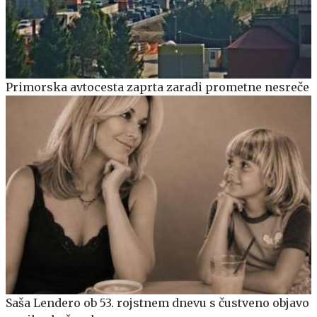
Primorska avtocesta zaprta zaradi prometne nesreče
Saša Lendero ob 53. rojstnem dnevu s čustveno objavo