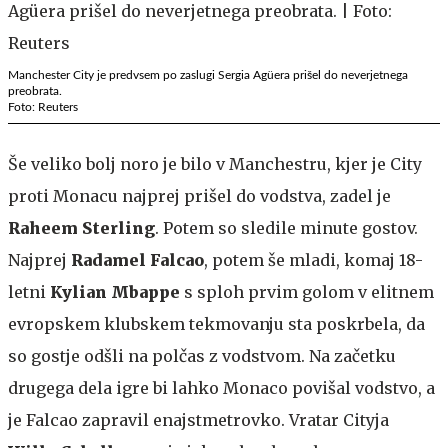
Manchester City je predvsem po zaslugi Sergia Agüera prišel do neverjetnega
preobrata.
Foto: Reuters
Še veliko bolj noro je bilo v Manchestru, kjer je City
proti Monacu najprej prišel do vodstva, zadel je
Raheem Sterling
. Potem so sledile minute gostov.
Najprej
Radamel Falcao
, potem še mladi, komaj 18-
letni
Kylian Mbappe
s sploh prvim golom v elitnem
evropskem klubskem tekmovanju
sta poskrbela, da
so gostje odšli na polčas z vodstvom. Na začetku
drugega dela igre bi lahko Monaco povišal vodstvo, a
je Falcao zapravil enajstmetrovko. Vratar Cityja