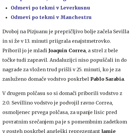
Odmevi po tekmi v Leverkusnu
Odmevi po tekmi v Manchestru
Dvoboj na Pizjuanu je prepričljivo bolje začela Sevilla
in si že v 13. minuti priigrala enajstmetrovko.
Priboril jo je mladi
Joaquin Correa
, a strel z bele
točke tudi zapravil. Andaluzijci niso popuščali in do
nagrade za vložen trud prišli v 25. minuti, ko je za
zasluženo domače vodstvo poskrbel
Pablo Sarabia
.
V drugem polčasu so si domači priborili vodstvo z
2:0. Sevillino vodstvo je podvojil ravno Correa,
osmoljenec prvega polčasa, za upanje lisic pred
povratnim srečanjem pa je s pomembnim zadetkom
v gosteh poskrbel angleški reprezentant
Jamie