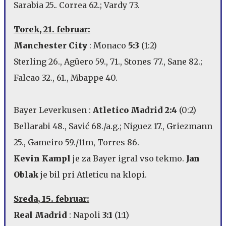
Sarabia 25.. Correa 62.; Vardy 73.
Torek, 21. februar:
Manchester City
: Monaco
5:3
(1:2)
Sterling 26., Agüero 59., 71., Stones 77., Sane 82.;
Falcao 32., 61., Mbappe 40.
Bayer Leverkusen :
Atletico Madrid 2:4
(0:2)
Bellarabi 48., Savić 68./a.g.; Niguez 17., Griezmann
25., Gameiro 59./11m, Torres 86.
Kevin Kampl
je za Bayer igral vso tekmo.
Jan
Oblak
je bil pri Atleticu na klopi.
Sreda, 15. februar:
Real Madrid
: Napoli
3:1
(1:1)