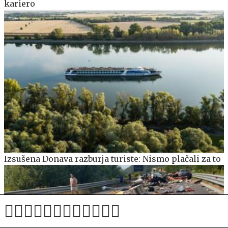
kariero
Izsušena Donava razburja turiste: Nismo plačali za to