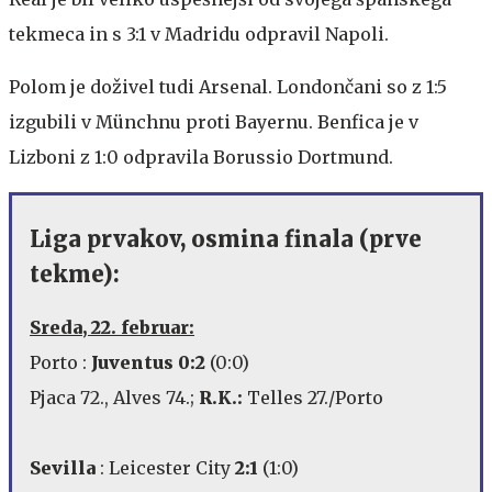
tekmeca in s 3:1 v Madridu odpravil Napoli.
Polom je doživel tudi Arsenal. Londončani so z 1:5
izgubili v Münchnu proti Bayernu. Benfica je v
Lizboni z 1:0 odpravila Borussio Dortmund.
Liga prvakov, osmina finala (prve
tekme):
Sreda, 22. februar:
Porto :
Juventus 0:2
(0:0)
Pjaca 72., Alves 74.;
R.K.:
Telles 27./Porto
Sevilla
: Leicester City
2:1
(1:0)