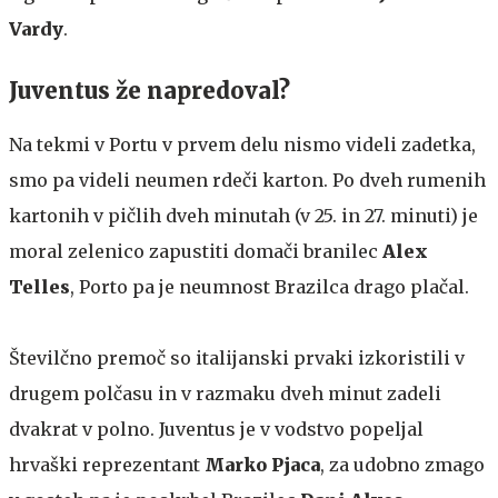
Vardy
.
Juventus že napredoval?
Na tekmi v Portu v prvem delu nismo videli zadetka,
smo pa videli neumen rdeči karton. Po dveh rumenih
kartonih v pičlih dveh minutah (v 25. in 27. minuti) je
moral zelenico zapustiti domači branilec
Alex
Telles
, Porto pa je neumnost Brazilca drago plačal.
Številčno premoč so italijanski prvaki izkoristili v
drugem polčasu in v razmaku dveh minut zadeli
dvakrat v polno. Juventus je v vodstvo popeljal
hrvaški reprezentant
Marko Pjaca
, za udobno zmago