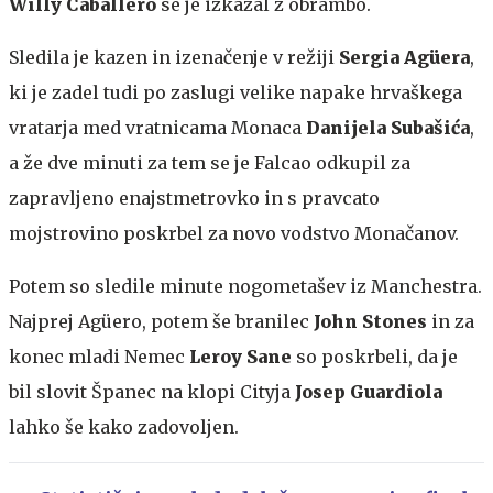
Willy Caballero
se je izkazal z obrambo.
Sledila je kazen in izenačenje v režiji
Sergia Agüera
,
ki je zadel tudi po zaslugi velike napake hrvaškega
vratarja med vratnicama Monaca
Danijela Subašića
,
a že dve minuti za tem se je Falcao odkupil za
zapravljeno enajstmetrovko in s pravcato
mojstrovino poskrbel za novo vodstvo Monačanov.
Potem so sledile minute nogometašev iz Manchestra.
Najprej Agüero, potem še branilec
John Stones
in za
konec mladi Nemec
Leroy Sane
so poskrbeli, da je
bil slovit Španec na klopi Cityja
Josep Guardiola
lahko še kako zadovoljen.