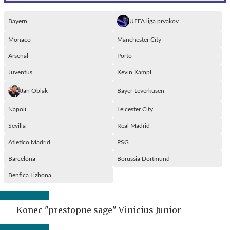
Bayern
UEFA liga prvakov
Monaco
Manchester City
Arsenal
Porto
Juventus
Kevin Kampl
Jan Oblak
Bayer Leverkusen
Napoli
Leicester City
Sevilla
Real Madrid
Atletico Madrid
PSG
Barcelona
Borussia Dortmund
Benfica Lizbona
Konec "prestopne sage" Vinicius Junior