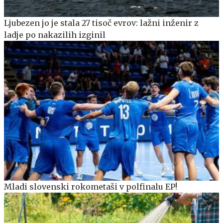
Ljubezen jo je stala 27 tisoč evrov: lažni inženir z
ladje po nakazilih izginil
Mladi slovenski rokometaši v polfinalu EP!