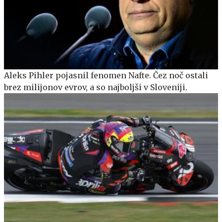
Aleks Pihler pojasnil fenomen Nafte. Čez noč ostali
brez milijonov evrov, a so najboljši v Sloveniji.