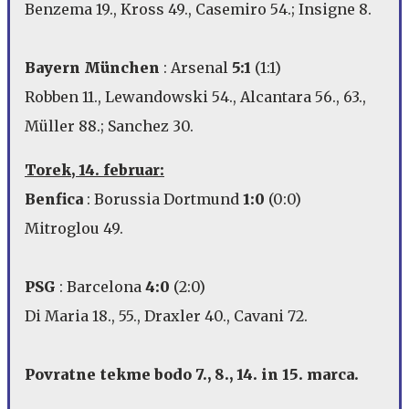
Benzema 19., Kross 49., Casemiro 54.; Insigne 8.
Bayern München
: Arsenal
5:1
(1:1)
Robben 11., Lewandowski 54., Alcantara 56., 63.,
Müller 88.; Sanchez 30.
Torek, 14. februar:
Benfica
: Borussia Dortmund
1:0
(0:0)
Mitroglou 49.
PSG
: Barcelona
4:0
(2:0)
Di Maria 18., 55., Draxler 40., Cavani 72.
Povratne tekme bodo 7., 8., 14. in 15. marca.