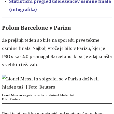
Statistični pregled udeležencev osmine finala
(infografika)
Polom Barcelone v Parizu
Že prejšnji teden so bile na sporedu prve tekme
osmine finala. Najbolj vroče je bilo v Parizu, kjer je
PSG s kar 4:0 premagal Barcelono, ki se je zdaj znašla
v velikih težavah.
Lionel Messi in soigralci so v Parizu doživeli hladen tuš.
Foto: Reuters
Real je bil veliko uspešnejši od svojega španskega