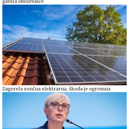
ganila oboževalce
Zagorela sončna elektrarna, škoda je ogromna