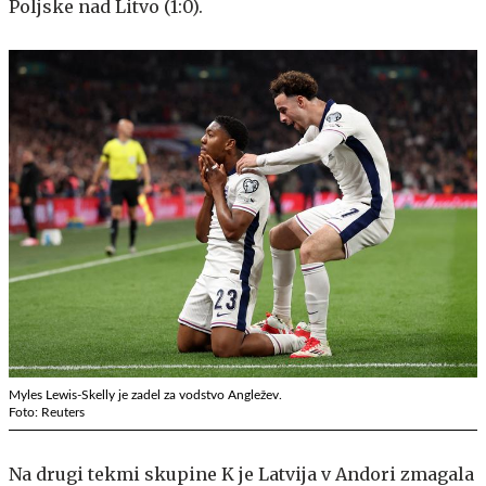
Poljske nad Litvo (1:0).
Myles Lewis-Skelly je zadel za vodstvo Angležev.
Foto: Reuters
Na drugi tekmi skupine K je Latvija v Andori zmagala