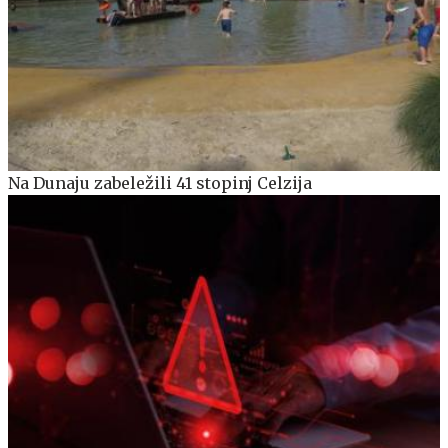
Na Dunaju zabeležili 41 stopinj Celzija