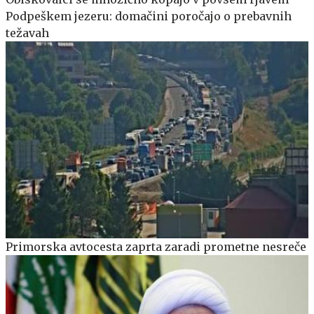
Podpeškem jezeru: domačini poročajo o prebavnih
težavah
Primorska avtocesta zaprta zaradi prometne nesreče