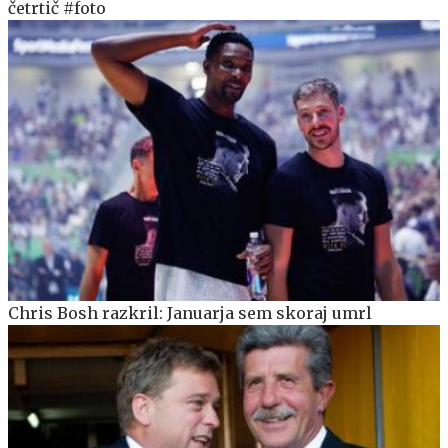
četrtič #foto
Chris Bosh razkril: Januarja sem skoraj umrl