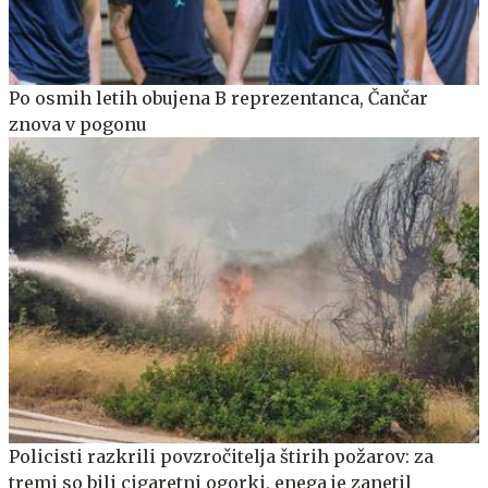
Po osmih letih obujena B reprezentanca, Čančar
znova v pogonu
Policisti razkrili povzročitelja štirih požarov: za
tremi so bili cigaretni ogorki, enega je zanetil