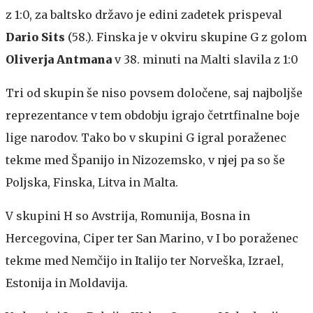
z 1:0, za baltsko državo je edini zadetek prispeval
Dario Sits
(58.). Finska je v okviru skupine G z golom
Oliverja Antmana
v 38. minuti na Malti slavila z 1:0
Tri od skupin še niso povsem določene, saj najboljše
reprezentance v tem obdobju igrajo četrtfinalne boje
lige narodov. Tako bo v skupini G igral poraženec
tekme med Španijo in Nizozemsko, v njej pa so še
Poljska, Finska, Litva in Malta.
V skupini H so Avstrija, Romunija, Bosna in
Hercegovina, Ciper ter San Marino, v I bo poraženec
tekme med Nemčijo in Italijo ter Norveška, Izrael,
Estonija in Moldavija.