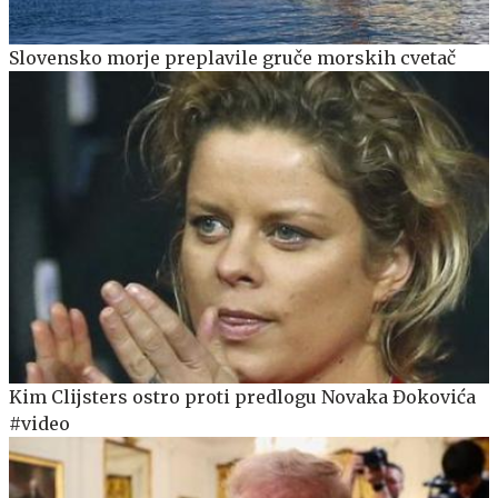
Slovensko morje preplavile gruče morskih cvetač
Kim Clijsters ostro proti predlogu Novaka Đokovića
#video