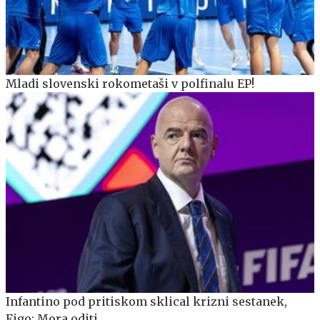
Mladi slovenski rokometaši v polfinalu EP!
Infantino pod pritiskom sklical krizni sestanek,
Figo: Mora oditi