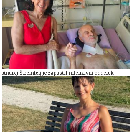
Andrej Štremfelj je zapustil intenzivni oddelek