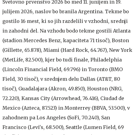
Svetovno prvenstvo 2026 bo med 11. junijem in 19.
julijem 2026, naslov bo branila Argentina. Tekme bo
gostilo 16 mest, ki so jih razdelili v vzhodni, srednji
in zahodni del. Na vzhodu bodo tekme gostili Atlanta
(stadion Mercedes Benz, kapaciteta 71 tisoč), Boston
(Gillette, 65.878), Miami (Hard Rock, 64.767), New York
(MetLife, 82.500), kjer bo tudi finale, Philadelphia
(Lincoln Financial Field, 69.796) in Toronto (BMO
Field, 30 tisoč), v srednjem delu Dallas (AT&T, 80
tisoč), Guadalajara (Akron, 49.850), Houston (NRG,
72.220), Kansas City (Arrowhead, 76.416), Ciudad de
Mexico (Azteca, 87.523) in Monterrey (BBVA, 53.500), v
zahodnem pa Los Angeles (SoFi, 70.240), San
Francisco (Levi's, 68.500), Seattle (Lumen Field, 69