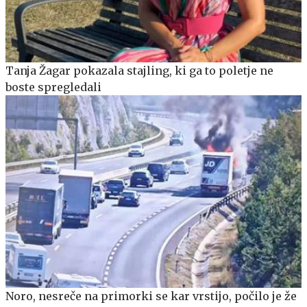
Tanja Žagar pokazala stajling, ki ga to poletje ne
boste spregledali
Noro, nesreče na primorki se kar vrstijo, počilo je že