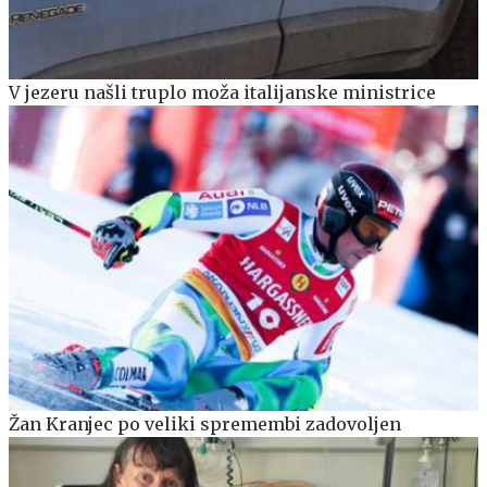
V jezeru našli truplo moža italijanske ministrice
Žan Kranjec po veliki spremembi zadovoljen