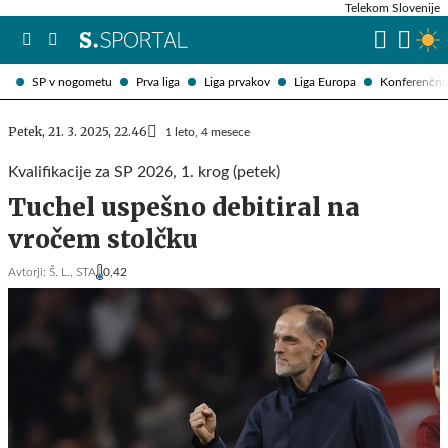
Telekom Slovenije
SP v nogometu
Prva liga
Liga prvakov
Liga Europa
Konferenčna 
Petek, 21. 3. 2025, 22.46
1 leto, 4 mesece
Kvalifikacije za SP 2026, 1. krog (petek)
Tuchel uspešno debitiral na
vročem stolčku
Avtorji:
Š. L.,
STA
0,42