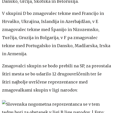
Dansko, Grčija, Škotska in Belorusija.
V skupini D bo zmagovalec tekme med Francijo in
Hrvaško, Ukrajina, Islandija in Azerbajdžan, v E
zmagovalec tekme med Španijo in Nizozemsko,
Turčija, Gruzija in Bolgarija, v F pa zmagovalec
tekme med Portugalsko in Dansko, Madžarska, Irska
in Armenija.
Zmagovalci skupin se bodo prebili na SP, za preostala
štiri mesta se bo udarilo 12 drugouvrščenih ter še
štiri najbolje uvrščene reprezentance med
zmagovalkami skupin v ligi narodov.