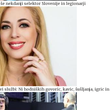
 še nekdanji selektor Slovenije in legionarji
 službi: Ni hodniških govoric, kavic, šušljanja, igric in