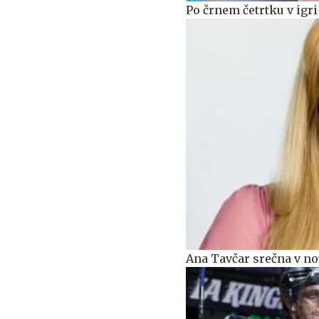
Po črnem četrtku v igri
Ana Tavčar srečna v novi