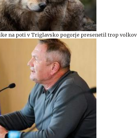
ike na poti v Triglavsko pogorje presenetil trop volkov