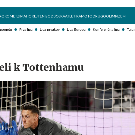
Želite prejemati e-novice?
Uživajmo pametno
ROKOMET
ZIMA
HOKEJ
TENIS
ODBOJKA
ATLETIKA
MOTO
DRUGO
OLIMPIZEM
ogometu
Prva liga
Liga prvakov
Liga Europa
Konferenčna liga
Tuja 
seli k Tottenhamu