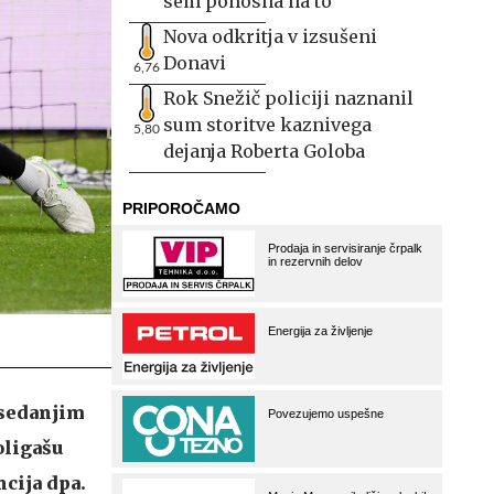
sem ponosna na to
Nova odkritja v izsušeni
Donavi
6,76
Rok Snežič policiji naznanil
sum storitve kaznivega
5,80
dejanja Roberta Goloba
osedanjim
oligašu
cija dpa.