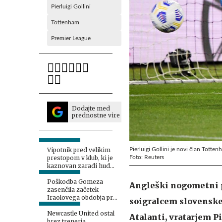
Pierluigi Gollini
Tottenham
Premier League
Dodajte med
prednostne vire
Pierluigi Gollini je novi član Totten
Vipotnik pred velikim
Foto: Reuters
prestopom v klub, ki je
kaznovan zaradi hude
afere
Poškodba Gomeza
Angleški nogometni pr
zasenčila začetek
Iraolovega obdobja pri
soigralcem slovenskeg
Liverpoolu
Newcastle United ostal
Atalanti, vratarjem P
brez trenerja