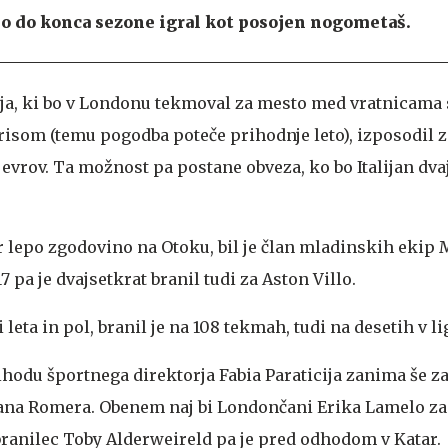
bo do konca sezone igral kot posojen nogometaš.
ija, ki bo v Londonu tekmoval za mesto med vratnicama 
som (temu pogodba poteče prihodnje leto), izposodil 
evrov. Ta možnost pa postane obveza, ko bo Italijan dva
ar lepo zgodovino na Otoku, bil je član mladinskih ekip
7 pa je dvajsetkrat branil tudi za Aston Villo.
ri leta in pol, branil je na 108 tekmah, tudi na desetih v l
hodu športnega direktorja Fabia Paraticija zanima še z
tiana Romera. Obenem naj bi Londončani Erika Lamelo za
 branilec Toby Alderweireld pa je pred odhodom v Katar.