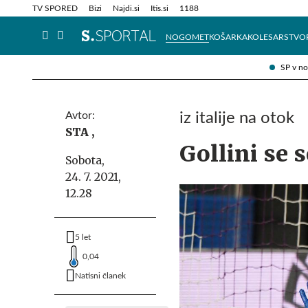
Info in obvestila
Tehnik
TV SPORED
Bizi
Najdi.si
Itis.si
1188
NOGOMET
KOŠARKA
KOLESARSTVO
SP v n
Avtor:
iz italije na otok
STA ,
Gollini se 
Sobota,
24. 7. 2021,
12.28
5 let
0,04
Natisni članek