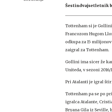
Šestindvajsetletnik 
Tottenham si je Gollin
Francozom Hugom Llori
odkupa za 15 milijonov 
zaigral za Tottenham.
Gollini ima sicer že k
Uniteda, v sezoni 2016/1
Pri Atalanti je igral šti
Tottenham pa se po pri
igralca Atalante, Cris
Bryana Gila iz Seville,