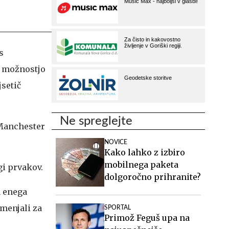
s
z možnostjo
jsetič
Ne spreglejte
 Manchester
NOVICE
Kako lahko z izbiro
mobilnega paketa
igi prvakov.
dolgoročno prihranite?
a enega
menjali za
SPORTAL
Primož Feguš upa na