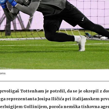
hama.
voligaš Tottenham je potrdil, da se je okrepil z d
a reprezentanta Josipa Iličića pri italijanskem prv
ierluigijem Gollinijem, poroča nemška tiskovna agen