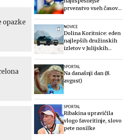
najuspešnejše
prvenstvo vseh časov
za slovensko atletiko
ne opazke
NOVICE
Dolina Koritnice: eden
najlepših družinskih
izletov v Julijskih
Alpah
SPORTAL
celona
Na današnji dan (8.
avgust)
SPORTAL
Ribakina upravičila
vlogo favoritinje, slovo
pete nosilke