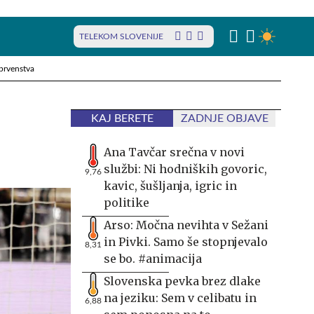
TELEKOM SLOVENIJE
prvenstva
KAJ BERETE
ZADNJE OBJAVE
Ana Tavčar srečna v novi
službi: Ni hodniških govoric,
9,76
kavic, šušljanja, igric in
politike
Arso: Močna nevihta v Sežani
in Pivki. Samo še stopnjevalo
8,31
se bo. #animacija
Slovenska pevka brez dlake
na jeziku: Sem v celibatu in
6,88