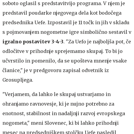
soboto oglasil s predstavitvijo programa. V njem je
predstavil poudarke njegovega dela kot bodočega
predsednika Uefe. Izpostavil je 11 točk in jih v skladu
s pojmovanjem nogometne igre simbolično sestavil v
igralno postavitev 3-4-3
. "Za Uefo je najboljša pot, če
odločitve v prihodnje sprejemamo skupaj. To bi jo
učvrstilo in pomenilo, da se upošteva mnenje vsake
članice," je v predgovoru zapisal odvetnik iz
Grosupljega.
"Verjamem, da lahko le skupaj ustvarjamo in
ohranjamo ravnovesje, ki je nujno potrebno za
enotnost, stabilnost in nadaljnji razvoj evropskega
nogometa," meni Slovenec, ki bi lahko prihodnji
mesec na predsedniškem stolčku Uefe nasledil