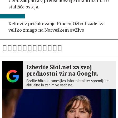
Uefa: Zaupanja v predsedovanje Infantina ni. To
stališče ostaja.
Kekovi v pričakovanju Fincev, Ožbolt zadel za
veliko zmago na Norveškem #vŽivo
Izberite Siol.net za svoj
prednostni vir na Googlu.
Bodite hitro in zanesljivo informirani ter spremljajte
aktualne in zanimive vsebine.