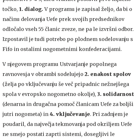
točko,
1. dialog.
V programu je zapisal željo, da bi o
načinu delovanja Uefe prek svojih predsednikov
odločalo vseh 55 članic zveze, ne pa le izvršni odbor.
Izpostavil je tudi potrebo po plodnem sodelovanju s
Fifo in ostalimi nogometnimi konfederacijami.
V njegovem programu Ustvarjanje popolnega
ravnovesja v obrambi sodelujejo
2.
enakost spolov
(želja po vključevanju še več pripadnic nežnejšega
spola v evropsko nogometno okolje),
3. solidarnost
(denarna in drugačna pomoč članicam Uefe za boljši
jutri nogometa) in
4. vključevanje
. Pri zadnjem je
poudaril, da največja tekmovanja pod okriljem Uefe
ne smejo postati zaprti sistemi, dosegljivi le