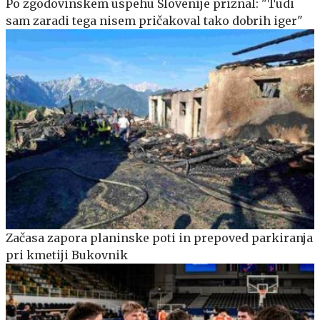
Po zgodovinskem uspehu Slovenije priznal: "Tudi
sam zaradi tega nisem pričakoval tako dobrih iger"
Začasa zapora planinske poti in prepoved parkiranja
pri kmetiji Bukovnik