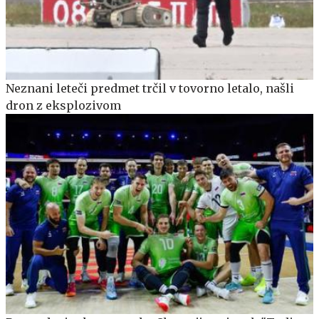
Neznani leteči predmet trčil v tovorno letalo, našli
dron z eksplozivom