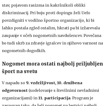
stav, pojavom rasizma in kakršnikoli obliki
diskriminacij. Pri boju proti dopingu želi Uefo
povzdigniti v vodilno športno organizacijo, ki bi
lahko postala zgled ostalim, hkrati pa bi izžarevala
zaupanje v očeh nogometnih navdušencev. Povečana
bo tudi skrb za zdravje igralcev in njihovo varnost na
nogometnih dogodkih.
Nogomet mora ostati najbolj priljubljen
šport na svetu
V napadu so
9. vzdržljivost, 10. družbena
odgovornost
(sodelovanje s številnimi nevladnimi
organizacijami) in
11. participacija
. Program je
zasnovan tako, da želi nogomet na lestvici najbolj