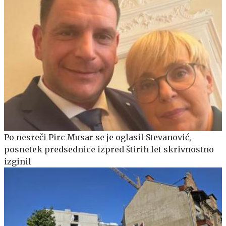
Po nesreči Pirc Musar se je oglasil Stevanović,
posnetek predsednice izpred štirih let skrivnostno
izginil