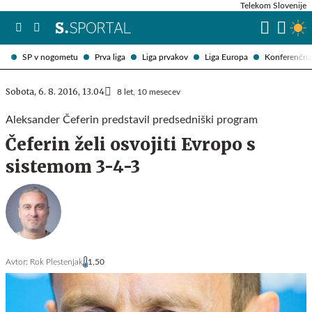
Telekom Slovenije
SP v nogometu
Prva liga
Liga prvakov
Liga Europa
Konferenčna 
Sobota, 6. 8. 2016, 13.04
8 let, 10 mesecev
Aleksander Čeferin predstavil predsedniški program
Čeferin želi osvojiti Evropo s
sistemom 3-4-3
Avtor:
Rok Plestenjak
1,50