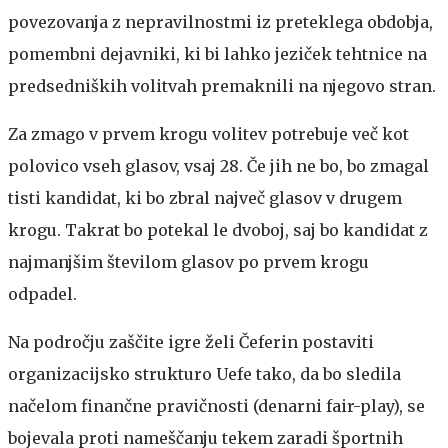
povezovanja z nepravilnostmi iz preteklega obdobja,
pomembni dejavniki, ki bi lahko jeziček tehtnice na
predsedniških volitvah premaknili na njegovo stran.
Za zmago v prvem krogu volitev potrebuje več kot
polovico vseh glasov, vsaj 28. Če jih ne bo, bo zmagal
tisti kandidat, ki bo zbral največ glasov v drugem
krogu. Takrat bo potekal le dvoboj, saj bo kandidat z
najmanjšim številom glasov po prvem krogu
odpadel.
Na področju zaščite igre želi Čeferin postaviti
organizacijsko strukturo Uefe tako, da bo sledila
načelom finančne pravičnosti (denarni fair-play), se
bojevala proti nameščanju tekem zaradi športnih