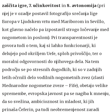
zaščita igre, 7. učinkovitost
in
8. avtonomija
(pri
njej je v ozadje postavil fotografijo srečanja lige
Europa v Ljudskem vrtu med Mariborom in Sevillo,
kot glavno načelo pa izpostavil strogo ločevanje med
nogometom in poslom). Pri transparentnosti je
govora tudi o tem, kaj si lahko funkcionarji, ki
delujejo pod okriljem Uefe, sploh privoščijo, ter o
moralni odgovornosti do njihovega dela. Na tem
področju se po stresnih dogodkih, ki so v zadnjih
letih očrnili delo vodilnih nogometnih zvez (zlasti
Mednarodne nogometne zveze – Fife), obetajo velike
spremembe, evropska javnost pa se nagiba k mnenju,
da so svežina, ambicioznost in mladost, ki jih
prinaša Čeferin, pa tudi neobremenjenost zaradi