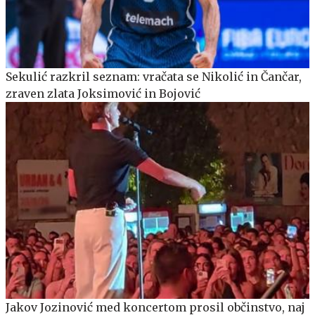
Sekulić razkril seznam: vračata se Nikolić in Čančar,
zraven zlata Joksimović in Bojović
Jakov Jozinović med koncertom prosil občinstvo, naj