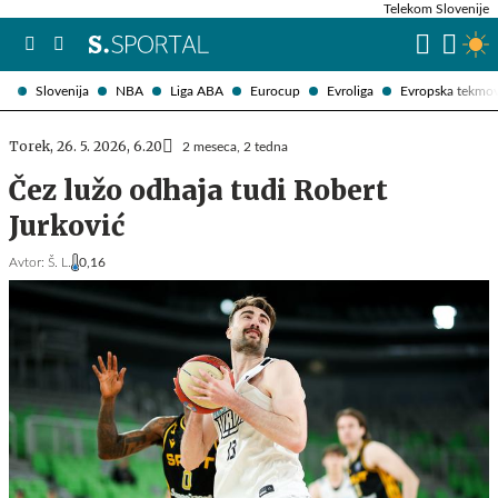
Telekom Slovenije
Slovenija
NBA
Liga ABA
Eurocup
Evroliga
Evropska tekmo
Torek, 26. 5. 2026, 6.20
2 meseca, 2 tedna
Čez lužo odhaja tudi Robert
Jurković
Avtor:
Š. L.
0,16