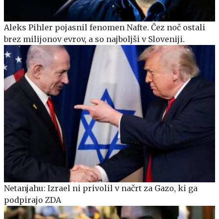
Aleks Pihler pojasnil fenomen Nafte. Čez noč ostali
brez milijonov evrov, a so najboljši v Sloveniji.
Netanjahu: Izrael ni privolil v načrt za Gazo, ki ga
podpirajo ZDA