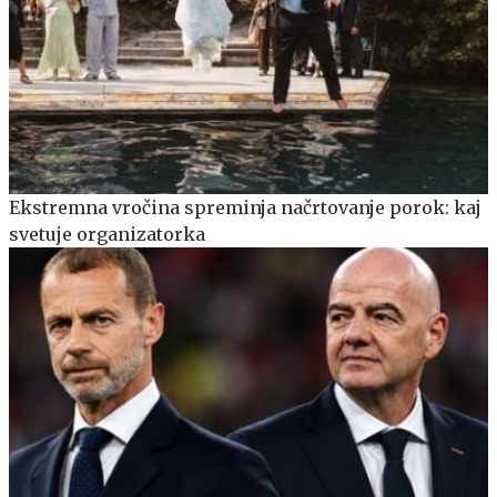
Ekstremna vročina spreminja načrtovanje porok: kaj
svetuje organizatorka