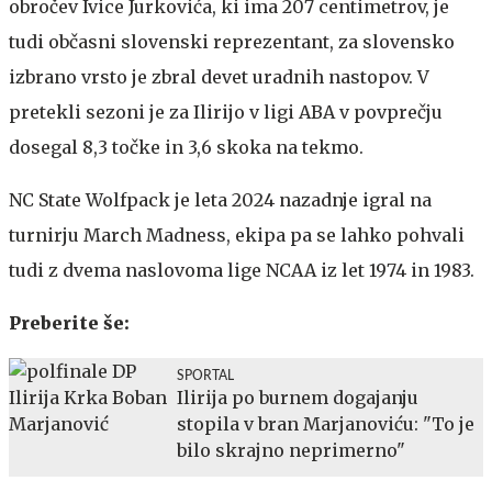
obročev Ivice Jurkovića, ki ima 207 centimetrov, je
tudi občasni slovenski reprezentant, za slovensko
izbrano vrsto je zbral devet uradnih nastopov. V
pretekli sezoni je za Ilirijo v ligi ABA v povprečju
dosegal 8,3 točke in 3,6 skoka na tekmo.
NC State Wolfpack je leta 2024 nazadnje igral na
turnirju March Madness, ekipa pa se lahko pohvali
tudi z dvema naslovoma lige NCAA iz let 1974 in 1983.
Preberite še:
SPORTAL
Ilirija po burnem dogajanju
stopila v bran Marjanoviću: "To je
bilo skrajno neprimerno"