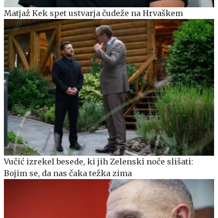
Matjaž Kek spet ustvarja čudeže na Hrvaškem
Vučić izrekel besede, ki jih Zelenski noče slišati:
Bojim se, da nas čaka težka zima