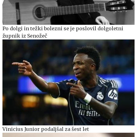
Po dolgi in težki bolezni se je poslovil dolgoletni
župnik iz Senožeč
Vinicius Junior podaljšal za šest let