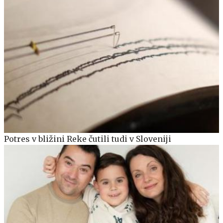
Potres v bližini Reke čutili tudi v Sloveniji