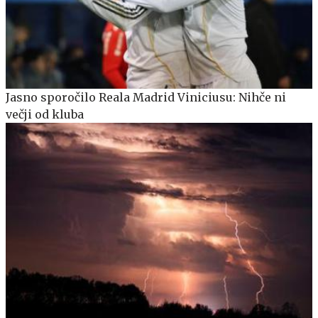
Jasno sporočilo Reala Madrid Viniciusu: Nihče ni
večji od kluba