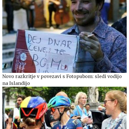
Novo razkritje v povezavi s Fotopubom: sledi vodijo
na Islandijo