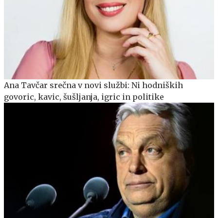
Ana Tavčar srečna v novi službi: Ni hodniških
govoric, kavic, šušljanja, igric in politike