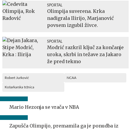
SPORTAL
Olimpija suverena. Krka
nadigrala Ilirijo, Marjanović
povsem izgubil živce.
SPORTAL
Modrić razkril ključ za končanje
uroka, skrbi in težave za Jakaro
že pred tekmo
Robert Jurković
NCAA
Košarkarska tržnica
Mario Hezonja se vrača v NBA
Zapušča Olimpijo, premamila ga je ponudba iz