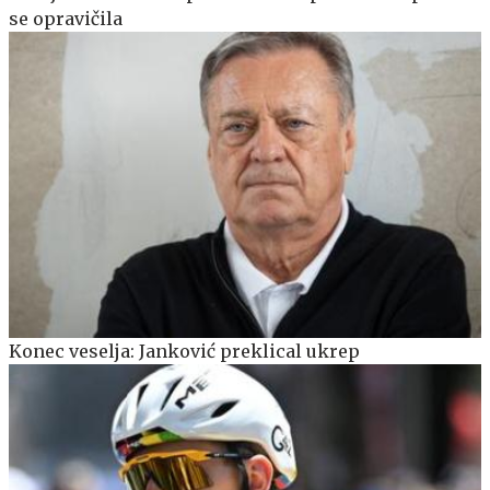
se opravičila
Konec veselja: Janković preklical ukrep