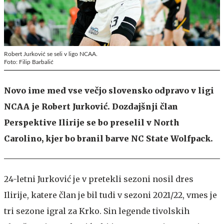
Robert Jurković se seli v ligo NCAA.
Foto: Filip Barbalić
Novo ime med vse večjo slovensko odpravo v ligi
NCAA je Robert Jurković. Dozdajšnji član
Perspektive Ilirije se bo preselil v North
Carolino, kjer bo branil barve NC State Wolfpack.
24-letni Jurković je v pretekli sezoni nosil dres
Ilirije, katere član je bil tudi v sezoni 2021/22, vmes je
tri sezone igral za Krko. Sin legende tivolskih