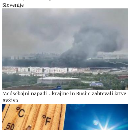
Slovenije
Medsebojni napadi Ukrajine in Rusije zahtevali žrtve
#vŽivo