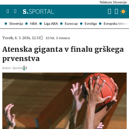
Telekom Slovenije
Slovenija
NBA
Liga ABA
Eurocup
Evroliga
Evropska tekmo
Torek, 6. 5. 2014, 12.53
10 let, 3 mesece
Atenska giganta v finalu grškega
prvenstva
Avtor:
Sportal
3