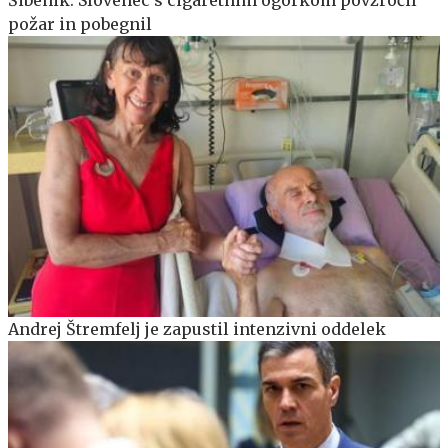
Šibenik: Slovenec s cigaretnim ogorkom povzročil
požar in pobegnil
Andrej Štremfelj je zapustil intenzivni oddelek