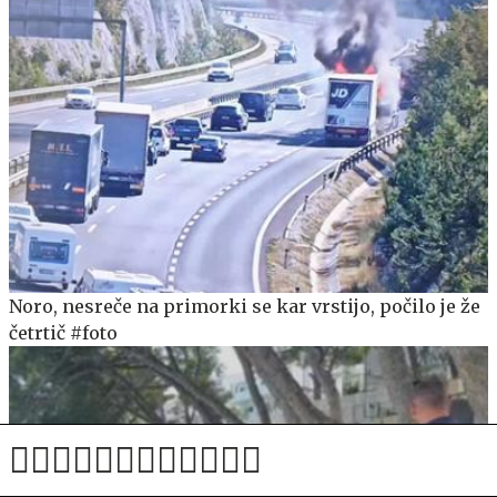
Noro, nesreče na primorki se kar vrstijo, počilo je že
četrtič #foto