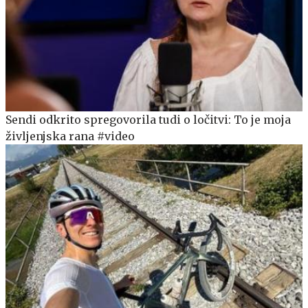
Sendi odkrito spregovorila tudi o ločitvi: To je moja
življenjska rana #video