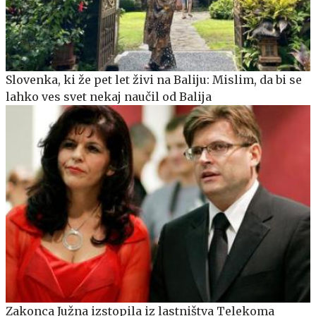
Slovenka, ki že pet let živi na Baliju: Mislim, da bi se
lahko ves svet nekaj naučil od Balija
Zakonca Južna izstopila iz lastništva Telekoma