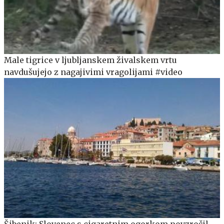
Male tigrice v ljubljanskem živalskem vrtu
navdušujejo z nagajivimi vragolijami #video