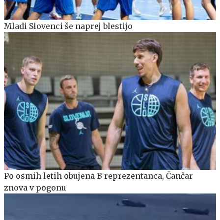
Mladi Slovenci še naprej blestijo
Po osmih letih obujena B reprezentanca, Čančar
znova v pogonu