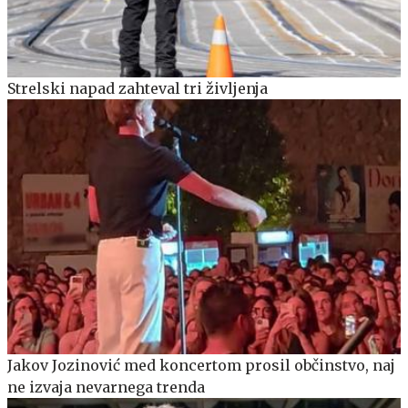
Strelski napad zahteval tri življenja
Jakov Jozinović med koncertom prosil občinstvo, naj
ne izvaja nevarnega trenda