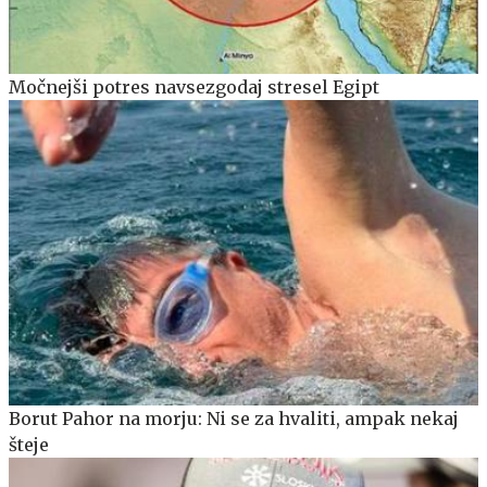
Močnejši potres navsezgodaj stresel Egipt
Borut Pahor na morju: Ni se za hvaliti, ampak nekaj
šteje