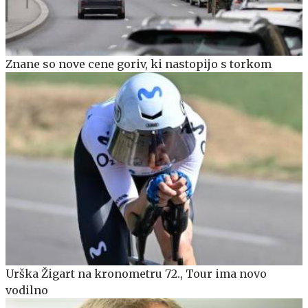
Znane so nove cene goriv, ki nastopijo s torkom
Urška Žigart na kronometru 72., Tour ima novo
vodilno