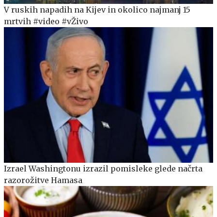
V ruskih napadih na Kijev in okolico najmanj 15
mrtvih #video #vŽivo
Izrael Washingtonu izrazil pomisleke glede načrta
razorožitve Hamasa