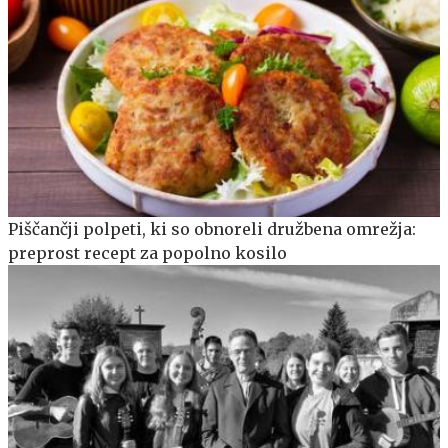
Piščančji polpeti, ki so obnoreli družbena omrežja:
preprost recept za popolno kosilo