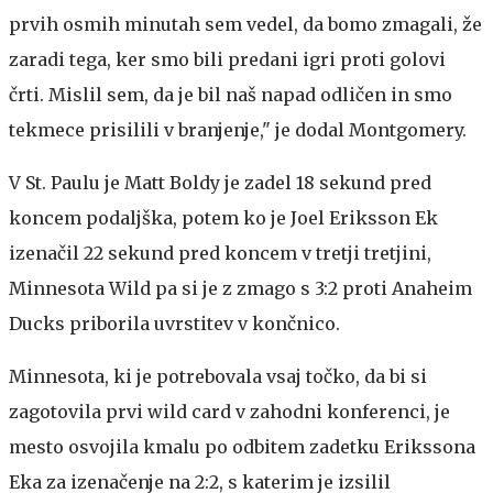
prvih osmih minutah sem vedel, da bomo zmagali, že
zaradi tega, ker smo bili predani igri proti golovi
črti. Mislil sem, da je bil naš napad odličen in smo
tekmece prisilili v branjenje," je dodal Montgomery.
V St. Paulu je Matt Boldy je zadel 18 sekund pred
koncem podaljška, potem ko je Joel Eriksson Ek
izenačil 22 sekund pred koncem v tretji tretjini,
Minnesota Wild pa si je z zmago s 3:2 proti Anaheim
Ducks priborila uvrstitev v končnico.
Minnesota, ki je potrebovala vsaj točko, da bi si
zagotovila prvi wild card v zahodni konferenci, je
mesto osvojila kmalu po odbitem zadetku Erikssona
Eka za izenačenje na 2:2, s katerim je izsilil