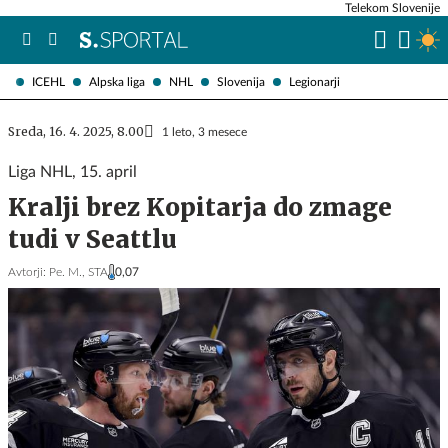
Telekom Slovenije
ICEHL
Alpska liga
NHL
Slovenija
Legionarji
Sreda, 16. 4. 2025, 8.00
1 leto, 3 mesece
Liga NHL, 15. april
Kralji brez Kopitarja do zmage
tudi v Seattlu
Avtorji:
Pe. M.,
STA
0,07