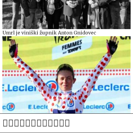
Umrl je viniški župnik Anton Gnidovec
"Že tri leta brez menstruacije." Nosilka pikčaste
majice razkrila visoko ceno vrhunskega kolesarstva.