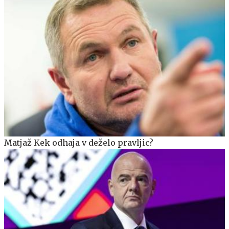
Matjaž Kek odhaja v deželo pravljic?