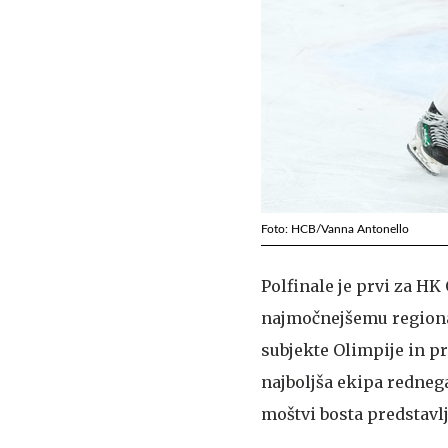
Foto: HCB/Vanna Antonello
Polfinale je prvi za HK
najmočnejšemu regional
subjekte Olimpije in prv
najboljša ekipa rednega
moštvi bosta predstavlj