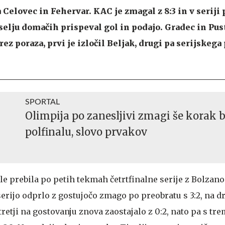
Celovec in Fehervar. KAC je zmagal z 8:3 in v seriji 
eselju domačih prispeval gol in podajo. Gradec in Pust
rez poraza, prvi je izločil Beljak, drugi pa serijskega
SPORTAL
Olimpija po zanesljivi zmagi še korak b
polfinalu, slovo prvakov
ale prebila po petih tekmah četrtfinalne serije z Bolzan
erijo odprlo z gostujočo zmago po preobratu s 3:2, na d
tretji na gostovanju znova zaostajalo z 0:2, nato pa s tre