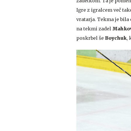
zadetkom. Ta je pomenil
Igre z igralcem več tak
vratarja. Tekma je bil
na tekmi zadel
Mahko
poskrbel še
Boychuk
,