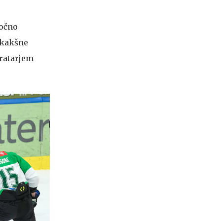
močno
o kakšne
vratarjem