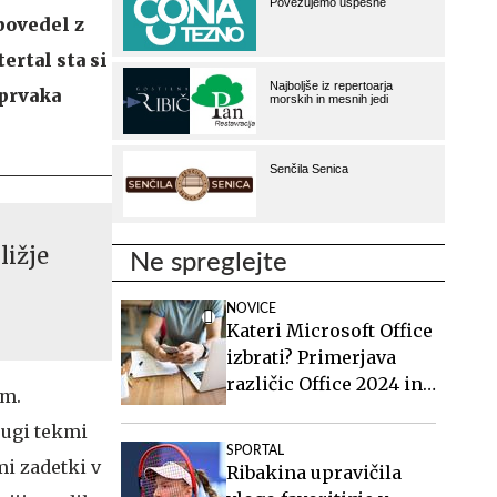
povedel z
ertal sta si
 prvaka
ližje
Ne spreglejte
NOVICE
Kateri Microsoft Office
izbrati? Primerjava
različic Office 2024 in
om.
Office 2021.
rugi tekmi
SPORTAL
mi zadetki v
Ribakina upravičila