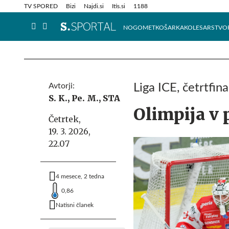
Info in obvestila
Tehnik
TV SPORED
Bizi
Najdi.si
Itis.si
1188
NOGOMET
KOŠARKA
KOLESARSTVO
Avtorji:
Liga ICE, četrtfin
S. K.,
Pe. M.,
STA
Olimpija v 
Četrtek,
19. 3. 2026,
22.07
4 mesece, 2 tedna
0,86
Natisni članek