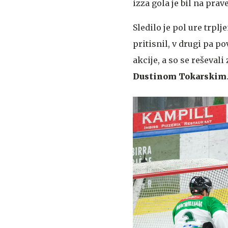
izza gola je bil na pr
Sledilo je pol ure trpl
pritisnil, v drugi pa 
akcije, a so se reševal
Dustinom Tokarskim