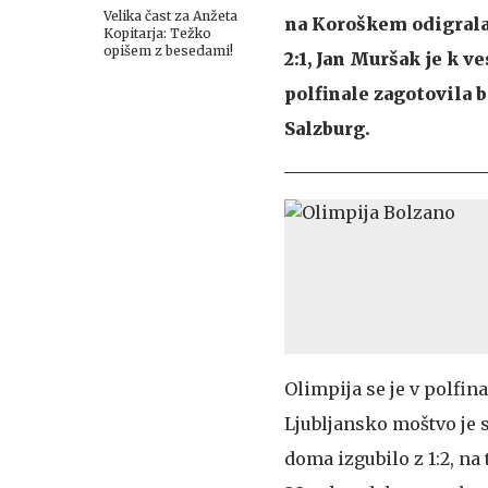
Velika čast za Anžeta
na Koroškem odigrala 
Kopitarja: Težko
opišem z besedami!
2:1, Jan Muršak je k v
polfinale zagotovila b
Salzburg.
Olimpija se je v polfin
Ljubljansko moštvo je s
doma izgubilo z 1:2, na 