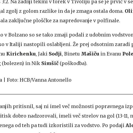
2. Na zadnji tekmi v torek v Tivoliju pa se je prvič v se
l zgolj z golom razlike in da je zmaga ostala doma.
Ol
ala zaključne ploščke za napredovanje v polfinale.
o v Bolzano so se tako zmaji podali z udobnim vodstvo
so v Italiji nastopili oslabljeni. Že prej odsotnim zarad
onu
Kirichenku
, Jaki
Sodji
, Binetu
Mašiču
in Evanu
Pol
g
(bolezen) in Nik
Simšič
(poškodba).
njih pritisnil, saj ni imel več možnosti popravnega izpi
itisk dobro nadzorovali, imeli več strelov na gol (13-11,
 enega od teh pa tudi izkoristili za vodstvo. Po podaji
Al