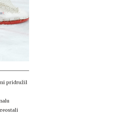
mi pridružil
inalu
reostali