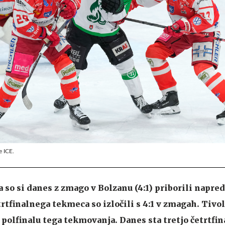
e ICE.
 so si danes z zmago v Bolzanu (4:1) priborili napre
trtfinalnega tekmeca so izločili s 4:1 v zmagah. Tivol
a polfinalu tega tekmovanja. Danes sta tretjo četrtf