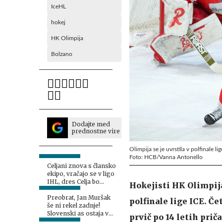
IceHL
hokej
HK Olimpija
Bolzano
Dodajte med
prednostne vire
Olimpija se je uvrstila v polfinale lig
Foto: HCB/Vanna Antonello
Celjani znova s člansko
ekipo, vračajo se v ligo
IHL, dres Celja bo
Hokejisti HK Olimpija
oblekel tudi Miha Zajc
Preobrat, Jan Muršak
polfinale lige ICE. Če
še ni rekel zadnje!
Slovenski as ostaja v
prvič po 14 letih prič
Celovcu.