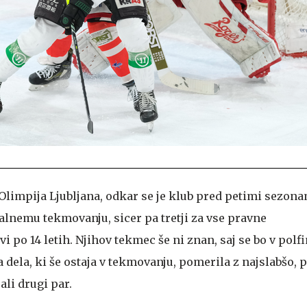
 Olimpija Ljubljana, odkar se je klub pred petimi sezona
nemu tekmovanju, sicer pa tretji za vse pravne
i po 14 letih. Njihov tekmec še ni znan, saj se bo v polf
 dela, ki še ostaja v tekmovanju, pomerila z najslabšo, p
ali drugi par.