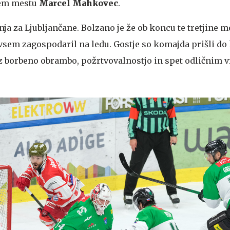
avem mestu
Marcel Mahkovec
.
jenja za Ljubljančane. Bolzano je že ob koncu te tretjine 
povsem zagospodaril na ledu. Gostje so komajda prišli d
i z borbeno obrambo, požrtvovalnostjo in spet odličnim 
.