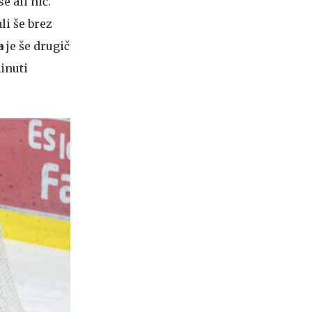
e ali nič.
li še brez
a
je še drugič
minuti