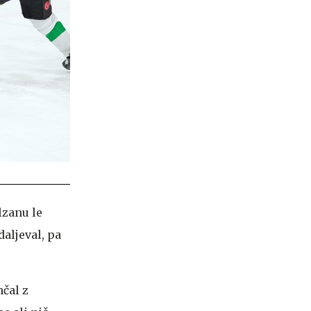
lzanu le
daljeval, pa
čal z