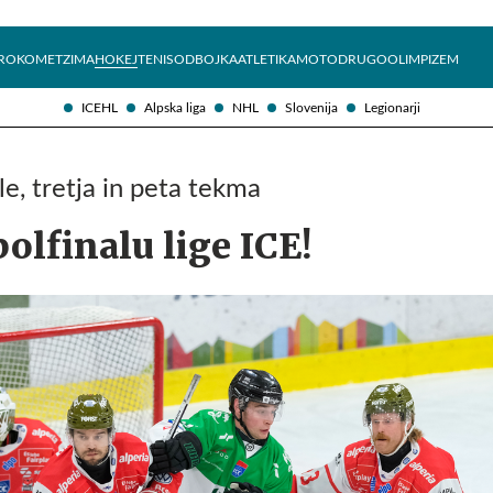
Želite prejemati e-novice?
Uživajmo pametno
ROKOMET
ZIMA
HOKEJ
TENIS
ODBOJKA
ATLETIKA
MOTO
DRUGO
OLIMPIZEM
ICEHL
Alpska liga
NHL
Slovenija
Legionarji
ale, tretja in peta tekma
polfinalu lige ICE!