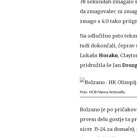
38 sekundah zmagalo s 3:
da zmagovalec ni zmaga
zmago s 4:0 tako priigr
Na odločilno peto tekm
tudi dokončali, čeprav 
Lukašu
Horaku
, Clayt
pridružila še Jan
Droz
Foto: HCB/Vanna Antonello
Bolzano je po pričakova
prvem delu gostje ta pr
sicer 35-24 za domače),