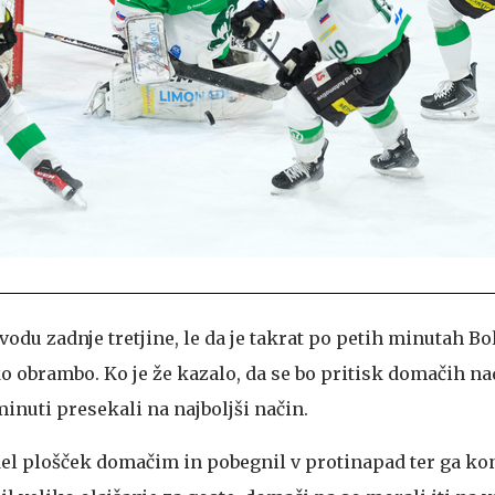
uvodu zadnje tretjine, le da je takrat po petih minutah Bo
ko obrambo. Ko je že kazalo, da se bo pritisk domačih na
minuti presekali na najboljši način.
el plošček domačim in pobegnil v protinapad ter ga kon