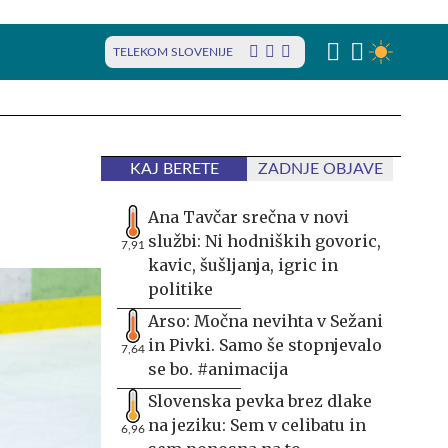
TELEKOM SLOVENIJE
KAJ BERETE
ZADNJE OBJAVE
Ana Tavčar srečna v novi
službi: Ni hodniških govoric,
7,91
kavic, šušljanja, igric in
politike
Arso: Močna nevihta v Sežani
in Pivki. Samo še stopnjevalo
7,64
se bo. #animacija
Slovenska pevka brez dlake
na jeziku: Sem v celibatu in
6,96