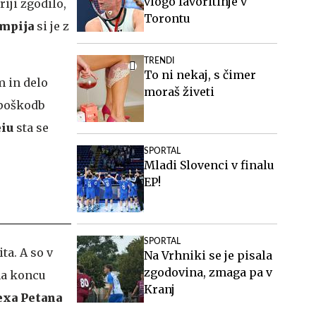
vlogo favoritinje v
riji zgodilo,
Torontu
impija
si je z
TRENDI
To ni nekaj, s čimer
m in delo
moraš živeti
i poškodb
eiu
sta se
SPORTAL
Mladi Slovenci v finalu
EP!
SPORTAL
ta. A so v
Na Vrhniki se je pisala
zgodovina, zmaga pa v
 na koncu
Kranj
exa Petana