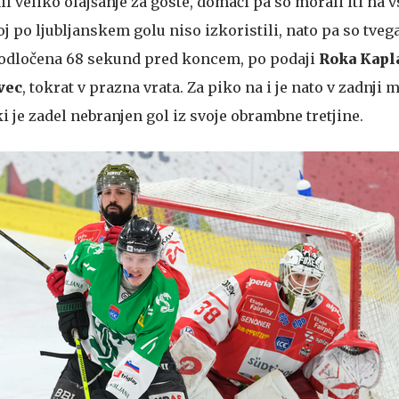
 veliko olajšanje za goste, domači pa so morali iti na vs
oj po ljubljanskem golu niso izkoristili, nato pa so tvega
a odločena 68 sekund pred koncem, po podaji
Roka Kapl
vec
, tokrat v prazna vrata. Za piko na i je nato v zadnji 
 ki je zadel nebranjen gol iz svoje obrambne tretjine.