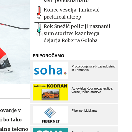
sem ponosna na to
Konec veselja: Janković
preklical ukrep
10
Rok Snežič policiji naznanil
sum storitve kaznivega
4,94
dejanja Roberta Goloba
dovanje v
i bo tako
inalno tekmo