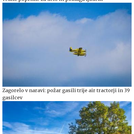
Zagorelo v naravi: požar gasili trije air tractorji in 39
gasilcev