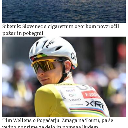
Šibenik: Slovenec s cigaretnim ogorkom povzročil
požar in pobegnil
Tim Wellens o Pogačarju: Zmaga na Touru, pa še
vedno poprime za delo in pomaga ljudem