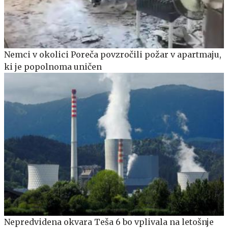
Nemci v okolici Poreča povzročili požar v apartmaju,
ki je popolnoma uničen
Nepredvidena okvara Teša 6 bo vplivala na letošnje