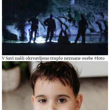
V Savi našli okrvavljeno truplo neznane osebe #foto