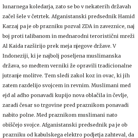
lunarnega koledarja, zato se bo v nekaterih državah
začel šele v četrtek. Afganistanski predsednik Hamid
Karzaj pa je ob prazniku pozval ZDA in zaveznice, naj
boj proti talibanom in mednarodni teroristični mreži
Al Kaida razširijo prek meja njegove države. V
Indoneziji, ki je najbolj poseljena muslimanska
država, so medtem verniki že opravili tradicionalne
jutranje molitve. Tem sledi zakol koz in ovac, ki jih
zatem razdelijo svojcem in revnim. Muslimani med
ejd al adho ponavadi kupijo nova oblačila in čevlje,
zaradi česar so trgovine pred praznikom ponavadi
nabito polne. Med praznikom muslimani nato
obiščejo svojce. Afganistanski predsednik pa je ob
prazniku od kabulskega elektro podjetja zahteval, da