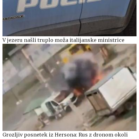
V jezeru našli truplo moža italijanske ministrice
Grozljiv posnetek iz Hersona: Rus z dronom okoli