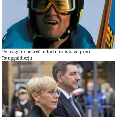
Po tragični nesreči odprli preiskavo proti
Runggaldierju