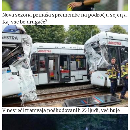
Nova sezona prinaša spremembe na področju sojenja.
Kaj vse bo drugače?
V nesreči tramvaja poškodovanih 25 ljudi, več huje