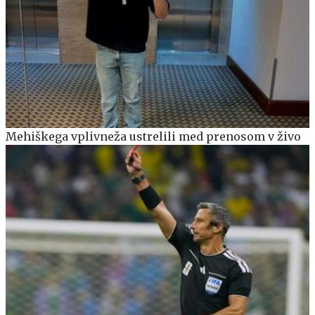
Mehiškega vplivneža ustrelili med prenosom v živo