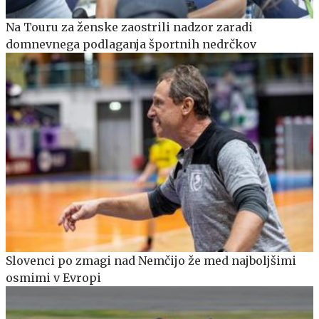
Na Touru za ženske zaostrili nadzor zaradi
domnevnega podlaganja športnih nedrčkov
Slovenci po zmagi nad Nemčijo že med najboljšimi
osmimi v Evropi