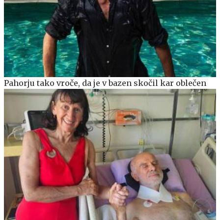
Pahorju tako vroče, da je v bazen skočil kar oblečen