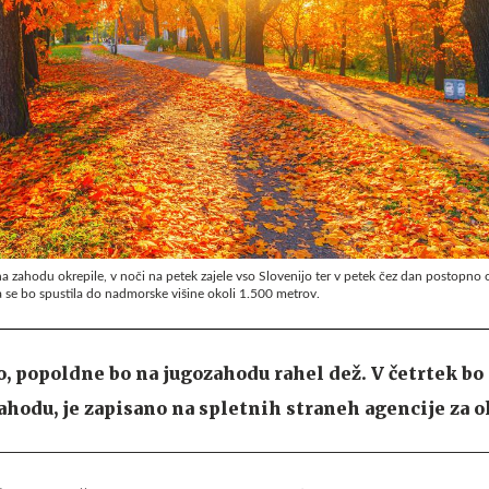
a zahodu okrepile, v noči na petek zajele vso Slovenijo ter v petek čez dan postopno 
a se bo spustila do nadmorske višine okoli 1.500 metrov.
, popoldne bo na jugozahodu rahel dež. V četrtek bo
ahodu, je zapisano na spletnih straneh agencije za o