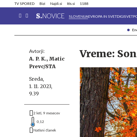
Info in obvestila
Tehnik
TV SPORED
Bizi
Najdi.si
Itis.si
1188
SLOVENIJA
EVROPA IN SVET
DIGISVET
P
Ene
Vreme: Son
Avtorji:
A. P. K.,
Matic
Prevc/STA
Sreda,
1. 11. 2023,
9.39
2 leti, 9 mesecev
0,12
Natisni članek