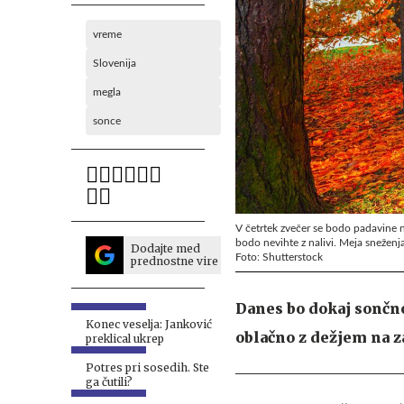
vreme
Slovenija
megla
sonce
V četrtek zvečer se bodo padavine n
bodo nevihte z nalivi. Meja sneženj
Dodajte med
Foto: Shutterstock
prednostne vire
Danes bo dokaj sončno
Konec veselja: Janković
oblačno z dežjem na z
preklical ukrep
Potres pri sosedih. Ste
ga čutili?