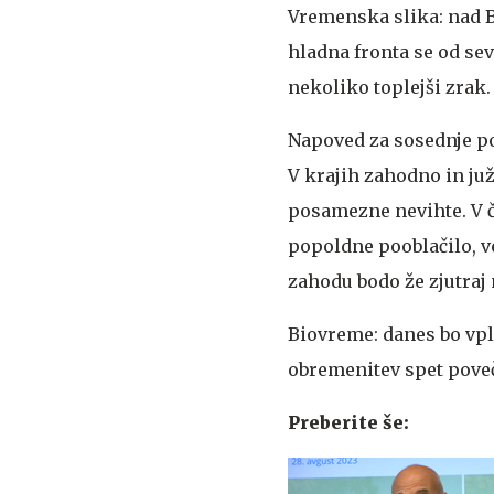
Vremenska slika: nad 
hladna fronta se od se
nekoliko toplejši zrak.
Napoved za sosednje po
V krajih zahodno in juž
posamezne nevihte. V č
popoldne pooblačilo, v
zahodu bodo že zjutraj 
Biovreme: danes bo vpl
obremenitev spet poveč
Preberite še: