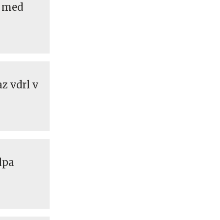
r med
z vdrl v
lpa