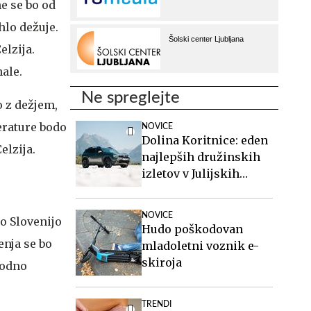
e se bo od
lo dežuje.
elzija.
ale.
Ne spreglejte
o z dežjem,
perature bodo
NOVICE
Dolina Koritnice: eden
elzija.
najlepših družinskih
izletov v Julijskih
Alpah
NOVICE
so Slovenijo
Hudo poškodovan
enja se bo
mladoletni voznik e-
skiroja
hodno
TRENDI