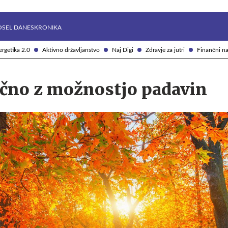
Želite prejemati e-novice?
Uživajmo pametno
OSEL DANES
KRONIKA
rgetika 2.0
Aktivno državljanstvo
Naj Digi
Zdravje za jutri
Finančni na
čno z možnostjo padavin