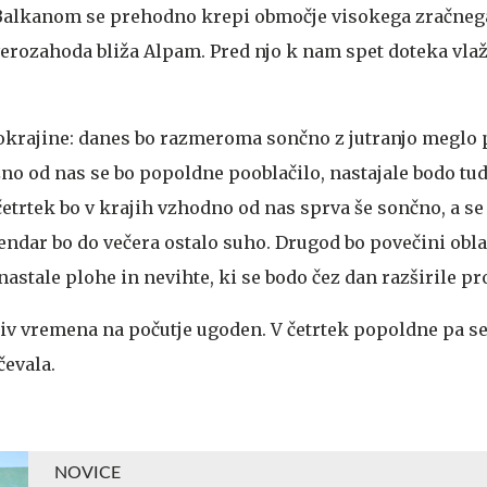
Balkanom se prehodno krepi območje visokega zračnega
verozahoda bliža Alpam. Pred njo k nam spet doteka vla
krajine: danes bo razmeroma sončno z jutranjo meglo 
no od nas se bo popoldne pooblačilo, nastajale bodo tud
etrtek bo v krajih vzhodno od nas sprva še sončno, a se
endar bo do večera ostalo suho. Drugod bo povečini obl
nastale plohe in nevihte, ki se bodo čez dan razširile pr
iv vremena na počutje ugoden. V četrtek popoldne pa se
evala.
NOVICE