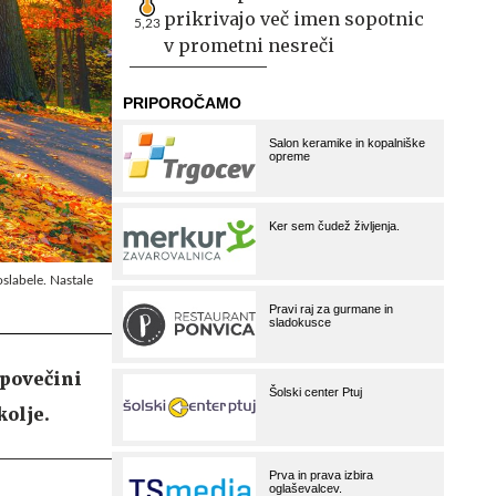
prikrivajo več imen sopotnic
5,23
v prometni nesreči
oslabele. Nastale
 povečini
kolje.