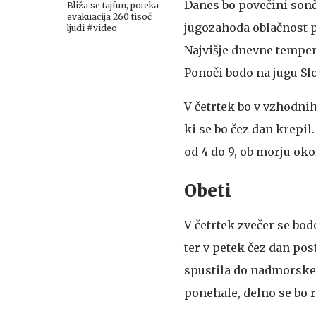
Danes bo povečini son
Bliža se tajfun, poteka
evakuacija 260 tisoč
jugozahoda oblačnost p
ljudi #video
Najvišje dnevne tempera
Ponoči bodo na jugu Slo
V četrtek bo v vzhodni
ki se bo čez dan krepil
od 4 do 9, ob morju okol
Obeti
V četrtek zvečer se bod
ter v petek čez dan pos
spustila do nadmorske 
ponehale, delno se bo r