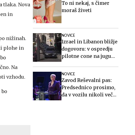
To ni nekaj, s čimer
 tlaka. Nova
moraš živeti
žen in
NOVICE
po nižinah.
Izrael in Libanon bližje
i plohe in
dogovoru: v ospredju
pilotne cone na jugu
 bo
države #vŽivo
ačno. Na
NOVICE
oti vzhodu.
Zavod Reševalni pas:
Predsednico prosimo,
 bo
da v vozilu nikoli več
ne sedi nepripeta