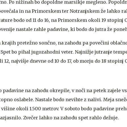
čno. Po nižinah bo dopoldne marsikje megleno. Popoldn
ovečala in na Primorskem ter Notranjskem že lahko rah
ture bodo od 11 do 16, na Primorskem okoli 19 stopinj C
venije nastale rahle padavine, ki bodo do jutra že poneh
h krajih pretežno sončno, na zahodu pa povečini oblačn
. Spet bo pihal jugozahodni veter. Najnižje jutranje tem
i 12, najvišje dnevne od 10 do 17, ob morju do 18 stopinj C
o padavine na zahodu okrepile, v noči na petek zajele v
topno oslabele. Nastale bodo nevihte z nalivi. Meja snež
višine okoli 1.500 metrov. V soboto bodo padavine pre
azjasnilo. Zvečer lahko na zahodu spet rahlo dežuje.