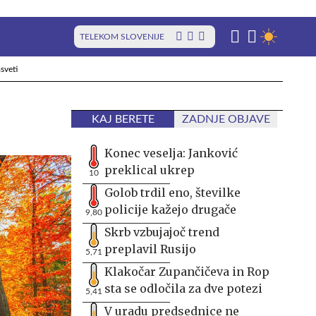
TELEKOM SLOVENIJE
sveti
KAJ BERETE
ZADNJE OBJAVE
Konec veselja: Janković
preklical ukrep
10
Golob trdil eno, številke
policije kažejo drugače
9,80
Skrb vzbujajoč trend
preplavil Rusijo
5,71
Klakočar Zupančičeva in Rop
sta se odločila za dve potezi
5,41
V uradu predsednice ne