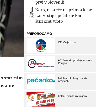
prvi v Sloveniji
Noro, nesreče na primorki se
kar vrstijo, počilo je kar
4,62
štirikrat #foto
ča s smrtnim
neralne