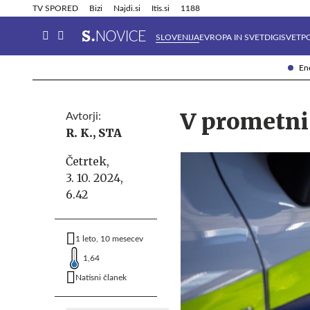
Info in obvestila
Tehnik
TV SPORED
Bizi
Najdi.si
Itis.si
1188
SLOVENIJA
EVROPA IN SVET
DIGISVET
P
Ene
V prometni 
Avtorji:
R. K.,
STA
Četrtek,
3. 10. 2024,
6.42
1 leto, 10 mesecev
1,64
Natisni članek