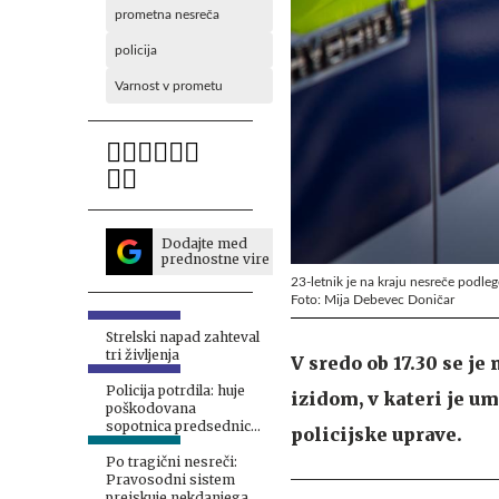
prometna nesreča
policija
Varnost v prometu
Dodajte med
prednostne vire
23-letnik je na kraju nesreče podl
Foto: Mija Debevec Doničar
Strelski napad zahteval
tri življenja
V sredo ob 17.30 se j
Policija potrdila: huje
izidom, v kateri je um
poškodovana
sopotnica predsednice
policijske uprave.
je ruska državljanka
Po tragični nesreči:
Pravosodni sistem
preiskuje nekdanjega