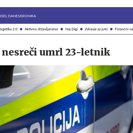
Želite prejemati e-novice?
Uživajmo pametno
OSEL DANES
KRONIKA
rgetika 2.0
Aktivno državljanstvo
Naj Digi
Zdravje za jutri
Finančni na
nesreči umrl 23-letnik