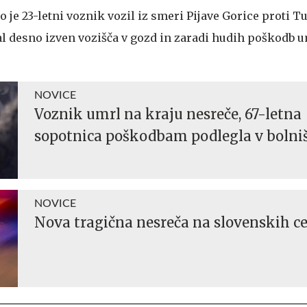
o je 23-letni voznik vozil iz smeri Pijave Gorice proti T
al desno izven vozišča v gozd in zaradi hudih poškodb u
NOVICE
Voznik umrl na kraju nesreče, 67-letna
sopotnica poškodbam podlegla v bolniš
NOVICE
Nova tragična nesreča na slovenskih c