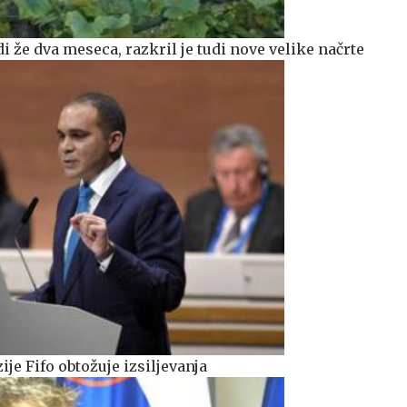
i že dva meseca, razkril je tudi nove velike načrte
ije Fifo obtožuje izsiljevanja