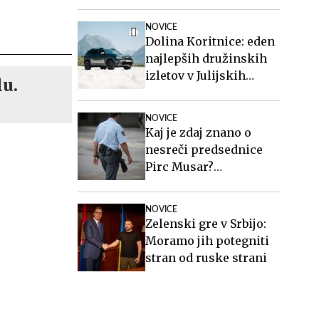
zakonito
NOVICE
Dolina Koritnice: eden
najlepših družinskih
izletov v Julijskih
lu.
Alpah
NOVICE
Kaj je zdaj znano o
nesreči predsednice
Pirc Musar?
Poškodovan je tudi
policist.
NOVICE
Zelenski gre v Srbijo:
Moramo jih potegniti
stran od ruske strani