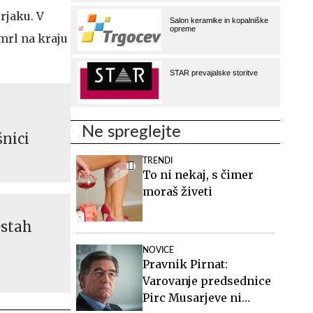
urjaku. V
mrl na kraju
Ne spreglejte
nici
TRENDI
To ni nekaj, s čimer
moraš živeti
estah
NOVICE
Pravnik Pirnat:
Varovanje predsednice
Pirc Musarjeve ni