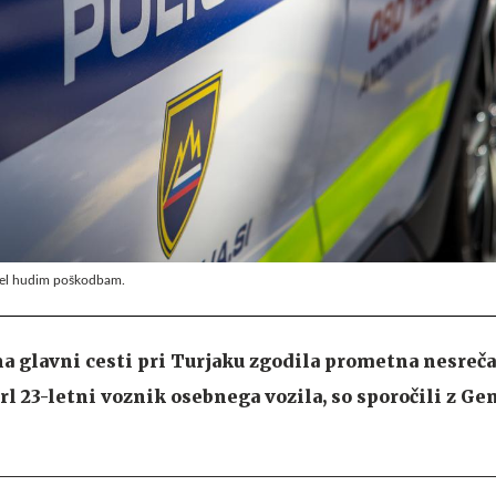
egel hudim poškodbam.
e na glavni cesti pri Turjaku zgodila prometna nesre
rl 23-letni voznik osebnega vozila, so sporočili z Ge