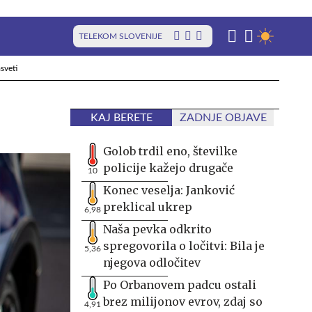
TELEKOM SLOVENIJE
sveti
KAJ BERETE
ZADNJE OBJAVE
Golob trdil eno, številke
policije kažejo drugače
10
Konec veselja: Janković
preklical ukrep
6,98
Naša pevka odkrito
spregovorila o ločitvi: Bila je
5,36
njegova odločitev
Po Orbanovem padcu ostali
brez milijonov evrov, zdaj so
4,91