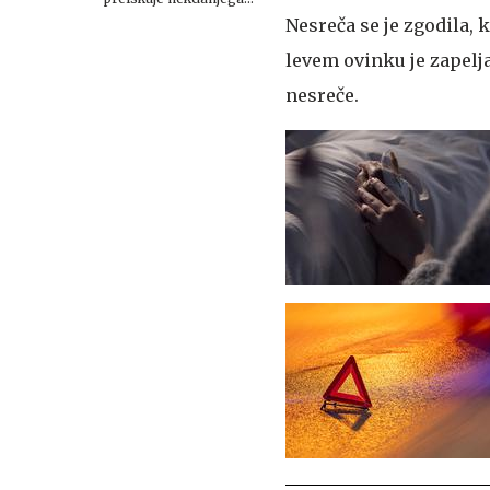
smučarskega asa
Nesreča se je zgodila, k
levem ovinku je zapelj
nesreče.