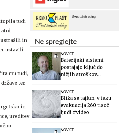
topila tudi
ratni
ustrašili in
Ne spreglejte
er ustavili
NOVICE
Baterijski sistemi
postajajo ključ do
ita mu tudi,
nižjih stroškov
elektrike v podjetjih
 države ter
NOVICE
Bliža se tajfun, v teku
evakuacija 260 tisoč
ergetsko in
ljudi #video
nce, ureditev
jučno
NOVICE