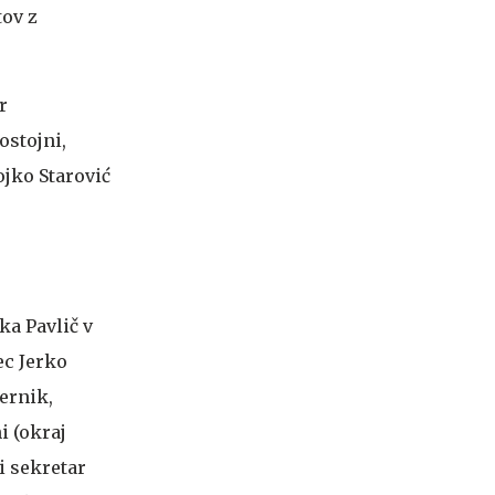
tov z
r
ostojni,
ojko Starović
ka Pavlič v
ec Jerko
ernik,
i (okraj
i sekretar