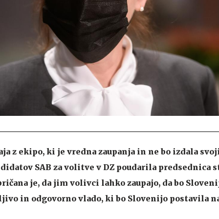
ja z ekipo, ki je vredna zaupanja in ne bo izdala svoj
ndidatov SAB za volitve v DZ poudarila predsednica 
ičana je, da jim volivci lahko zaupajo, da bo Sloveni
jivo in odgovorno vlado, ki bo Slovenijo postavila n