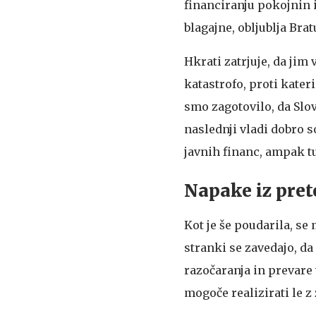
financiranju pokojnin 
blagajne, obljublja Bra
Hkrati zatrjuje, da jim
katastrofo, proti kater
smo zagotovilo, da Slo
naslednji vladi dobro 
javnih financ, ampak tu
Napake iz pret
Kot je še poudarila, s
stranki se zavedajo, da
razočaranja in prevare 
mogoče realizirati le z 