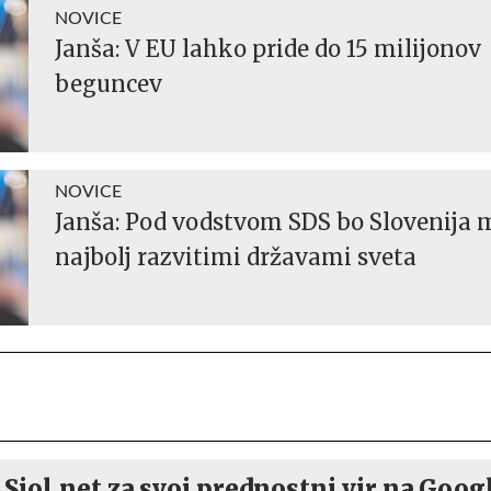
NOVICE
Janša: V EU lahko pride do 15 milijonov
beguncev
NOVICE
Janša: Pod vodstvom SDS bo Slovenija 
najbolj razvitimi državami sveta
 Siol.net za svoj prednostni vir na Goog