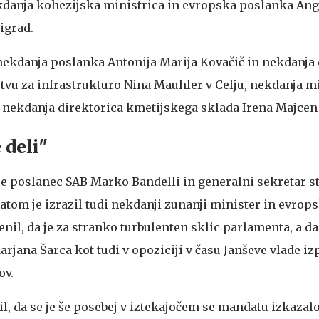
ekdanja kohezijska ministrica in evropska poslanka An
žigrad.
nekdanja poslanka Antonija Marija Kovačič in nekdanja
tvu za infrastrukturo Nina Mauhler v Celju, nekdanja mi
in nekdanja direktorica kmetijskega sklada Irena Majcen
 deli"
še poslanec SAB Marko Bandelli in generalni sekretar s
atom je izrazil tudi nekdanji zunanji minister in evrop
cenil, da je za stranko turbulenten sklic parlamenta, a da
arjana Šarca kot tudi v opoziciji v času Janševe vlade iz
ov.
il, da se je še posebej v iztekajočem se mandatu izkazalo