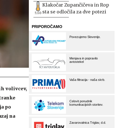
Klakočar Zupančičeva in Rop
sta se odločila za dve potezi
5,03
ih volivcev,
stranke
ja po
azaj na