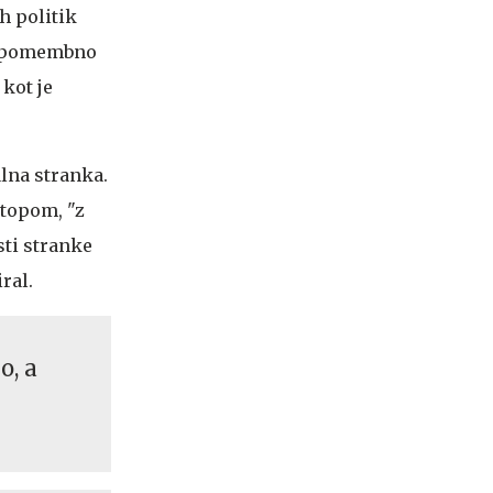
h politik
a, pomembno
kot je
alna stranka.
topom, "z
sti stranke
ral.
o, a