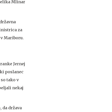
gelika Mlinar
 državna
nistrica za
 v Mariboru.
tranke Jernej
ski poslanec
 so tako v
peljali nekaj
, da država