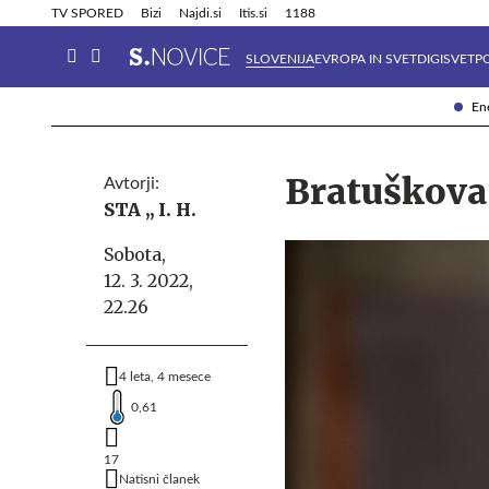
Info in obvestila
Tehnik
TV SPORED
Bizi
Najdi.si
Itis.si
1188
SLOVENIJA
EVROPA IN SVET
DIGISVET
P
Ene
Bratuškova:
Avtorji:
STA ,,
I. H.
Sobota,
12. 3. 2022,
22.26
4 leta, 4 mesece
0,61
17
Natisni članek