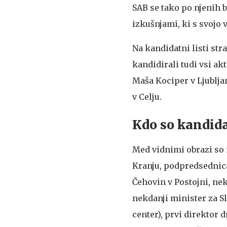
SAB se tako po njenih 
izkušnjami, ki s svojo 
Na kandidatni listi str
kandidirali tudi vsi ak
Maša Kociper v Ljubljan
v Celju.
Kdo so kandida
Med vidnimi obrazi so 
Kranju, podpredsednica
Čehovin v Postojni, nek
nekdanji minister za Sl
center), prvi direktor 