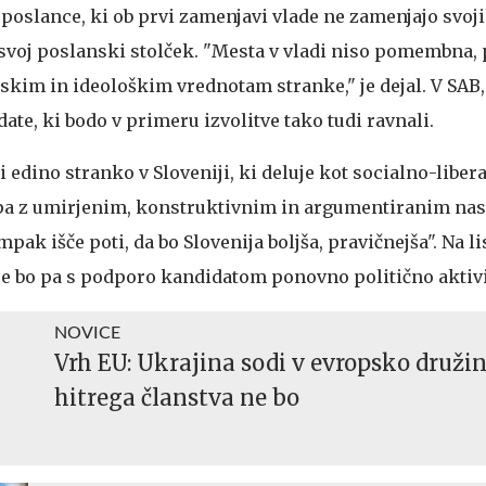
poslance, ki ob prvi zamenjavi vlade ne zamenjajo svoji
jo svoj poslanski stolček. "Mesta v vladi niso pomembn
skim in ideološkim vrednotam stranke," je dejal. V SAB, 
date, ki bodo v primeru izvolitve tako tudi ravnali.
 edino stranko v Sloveniji, ki deluje kot socialno-liber
opa z umirjenim, konstruktivnim in argumentiranim nas
pak išče poti, da bo Slovenija boljša, pravičnejša". Na li
se bo pa s podporo kandidatom ponovno politično aktivi
NOVICE
Vrh EU: Ukrajina sodi v evropsko družin
hitrega članstva ne bo