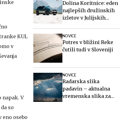
ninske
Dolina Koritnice: eden
najlepših družinskih
izletov v Julijskih
Alpah
nčno
"Stranke KUL
NOVICE
Potres v bližini Reke
bomo v
čutili tudi v Sloveniji
ševanja
NOVICE
Radarska slika
padavin – aktualna
vremenska slika za
o napak. V
Slovenijo
 da so
 v eno osebo