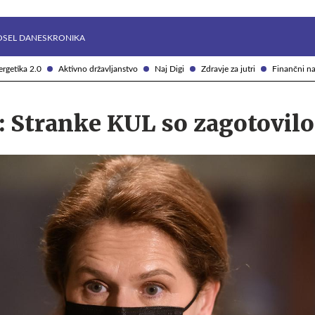
Želite prejemati e-novice?
Uživajmo pametno
OSEL DANES
KRONIKA
rgetika 2.0
Aktivno državljanstvo
Naj Digi
Zdravje za jutri
Finančni na
 Stranke KUL so zagotovilo d