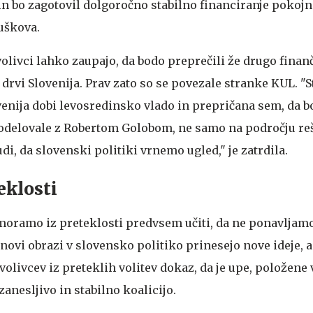
in bo zagotovil dolgoročno stabilno financiranje pokoj
tuškova.
 volivci lahko zaupajo, da bodo preprečili že drugo fina
i drvi Slovenija. Prav zato so se povezale stranke KUL. 
venija dobi levosredinsko vlado in prepričana sem, da 
sodelovale z Robertom Golobom, ne samo na področju re
di, da slovenski politiki vrnemo ugled," je zatrdila.
eklosti
e moramo iz preteklosti predvsem učiti, da ne ponavljam
 novi obrazi v slovensko politiko prinesejo nove ideje, a
volivcev iz preteklih volitev dokaz, da je upe, položene
zanesljivo in stabilno koalicijo.