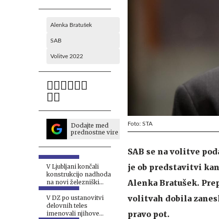
Alenka Bratušek
SAB
Volitve 2022
Foto: STA
Dodajte med
prednostne vire
SAB se na volitve poda
je ob predstavitvi ka
V Ljubljani končali
konstrukcijo nadhoda
Alenka Bratušek. Prepr
na novi železniški
postaji #foto
volitvah dobila zanesl
V DZ po ustanovitvi
delovnih teles
pravo pot.
imenovali njihove