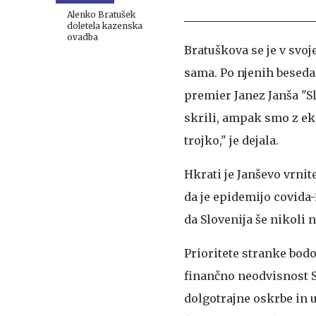
predsednike in
podpredsednike
Alenko Bratušek
doletela kazenska
ovadba
Bratuškova se je v svoj
sama. Po njenih besedah
premier Janez Janša "Sl
skrili, ampak smo z ekip
trojko," je dejala.
Hkrati je Janševo vrnit
da je epidemijo covida-
da Slovenija še nikoli 
Prioritete stranke bod
finančno neodvisnost Sl
dolgotrajne oskrbe in 