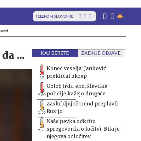
TELEKOM SLOVENIJE
sveti
a ...
KAJ BERETE
ZADNJE OBJAVE
Konec veselja: Janković
preklical ukrep
10
Golob trdil eno, številke
policije kažejo drugače
9,80
Zaskrbljujoč trend preplavil
Rusijo
5,56
Naša pevka odkrito
spregovorila o ločitvi: Bila je
5,23
njegova odločitev