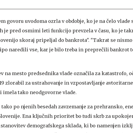
em govoru uvodoma ozrla v obdobje, ko je na čelo vlade s
 je pred osmimi leti funkcijo prevzela v času, ko je tak
ovenijo skoraj pripeljal do bankrota". "Takrat se nismo 
o naredili vse, kar je bilo treba in preprečili bankrot t
ev na mesto predsednika vlade označila za katastrofo, oč
19 zlorabil za ustrahovanje in vzpostavljanje avtoritarne
ni imela tako neodgovorne vlade.
o tako po njenih besedah zavzemanje za prehransko, en
ovenije. Ena ključnih prioritet bo tudi skrb za upokoje
ustanovitev demografskega sklada, ki bo namenjen izkl