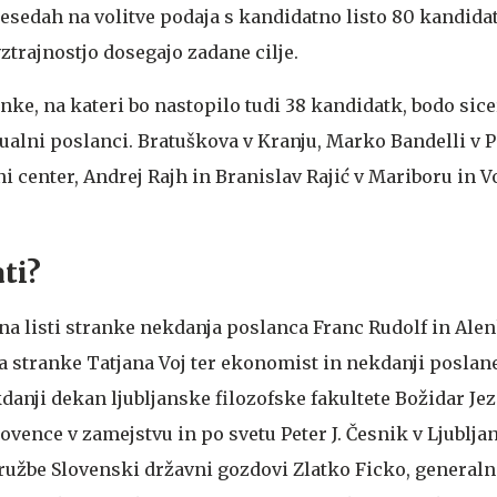
besedah na volitve podaja s kandidatno listo 80 kandida
vztrajnostjo dosegajo zadane cilje.
anke, na kateri bo nastopilo tudi 38 kandidatk, bodo sice
tualni poslanci. Bratuškova v Kranju, Marko Bandelli v P
i center, Andrej Rajh in Branislav Rajić v Mariboru in V
ti?
na listi stranke nekdanja poslanca Franc Rudolf in Alen
 stranke Tatjana Voj ter ekonomist in nekdanji poslan
danji dekan ljubljanske filozofske fakultete Božidar Jez
ovence v zamejstvu in po svetu Peter J. Česnik v Ljubljan
družbe Slovenski državni gozdovi Zlatko Ficko, generaln