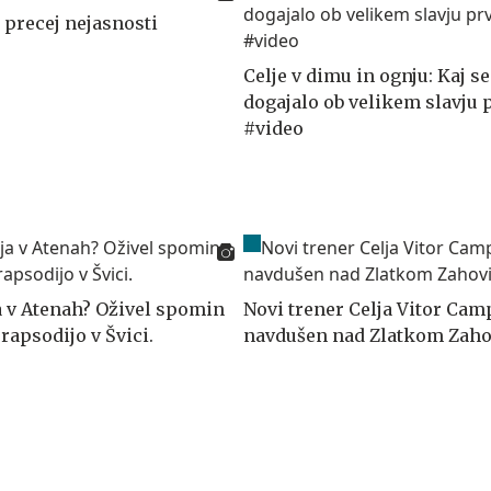
e precej nejasnosti
Celje v dimu in ognju: Kaj se
dogajalo ob velikem slavju 
#video
a v Atenah? Oživel spomin
Novi trener Celja Vitor Cam
rapsodijo v Švici.
navdušen nad Zlatkom Zah