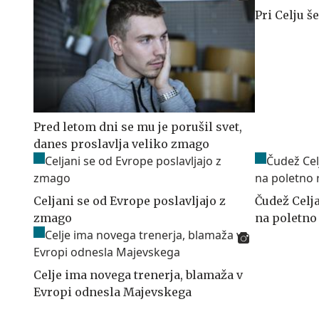
Pri Celju š
Pred letom dni se mu je porušil svet,
danes proslavlja veliko zmago
Celjani se od Evrope poslavljajo z
Čudež Celj
zmago
na poletno 
Celje ima novega trenerja, blamaža v
Evropi odnesla Majevskega