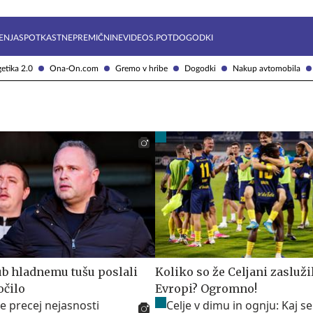
Želite prejemati e-novice?
Uživajmo pametno
ENJA
SPOTKAST
NEPREMIČNINE
VIDEOS.POT
DOGODKI
etika 2.0
Ona-On.com
Gremo v hribe
Dogodki
Nakup avtomobila
jub hladnemu tušu poslali
Koliko so že Celjani zaslužil
očilo
Evropi? Ogromno!