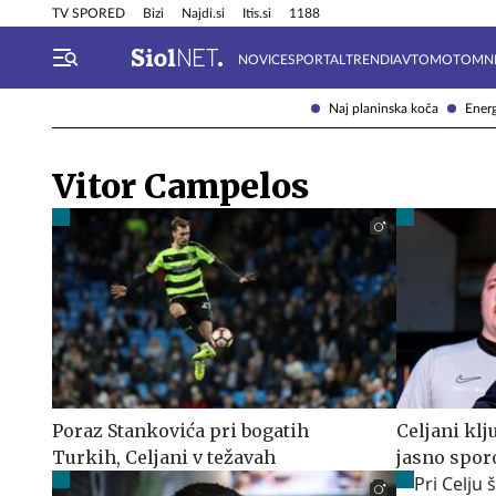
Info in obvestila
Tehnik
TV SPORED
Bizi
Najdi.si
Itis.si
1188
NOVICE
SPORTAL
TRENDI
AVTOMOTO
MN
Naj planinska koča
Energ
Vitor Campelos
Poraz Stankovića pri bogatih
Celjani kl
Turkih, Celjani v težavah
jasno spor