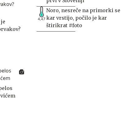
prvi v Sloveniji
Noro, nesreče na primorki se
kar vrstijo, počilo je kar
4,47
 je
štirikrat #foto
prvakov?
pelos
ovićem