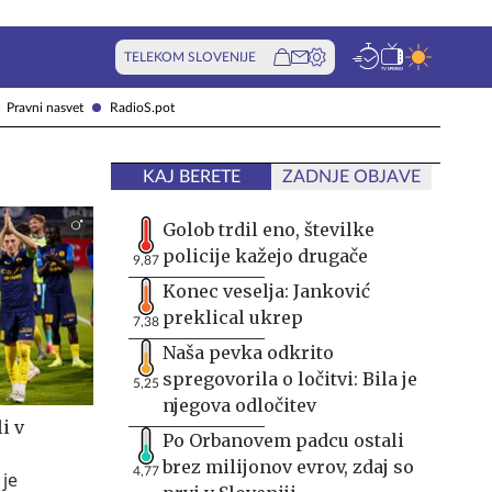
TELEKOM SLOVENIJE
Pravni nasvet
RadioS.pot
KAJ BERETE
ZADNJE OBJAVE
Golob trdil eno, številke
policije kažejo drugače
9,87
Konec veselja: Janković
preklical ukrep
7,38
Naša pevka odkrito
spregovorila o ločitvi: Bila je
5,25
njegova odločitev
i v
Po Orbanovem padcu ostali
brez milijonov evrov, zdaj so
4,77