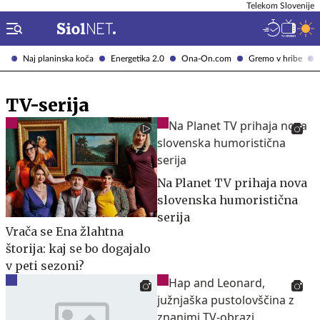
Telekom Slovenije
Naj planinska koča
Energetika 2.0
Ona-On.com
Gremo v hribe
TV-serija
Na Planet TV prihaja nova
slovenska humoristična
serija
Vrača se Ena žlahtna
štorija: kaj se bo dogajalo
v peti sezoni?