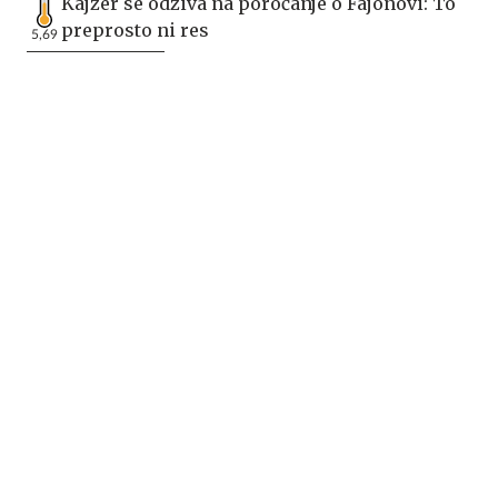
Kajzer se odziva na poročanje o Fajonovi: To
preprosto ni res
5,69