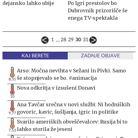
dejansko lahko ubije
Po Igri prestolov bo
Dubrovnik prizorišče še
enega TV-spektakla
...
1
28
29
30
31
KAJ BERETE
ZADNJE OBJAVE
Arso: Močna nevihta v Sežani in Pivki. Samo
še stopnjevalo se bo. #animacija
8,31
Nova odkritja v izsušeni Donavi
10
Ana Tavčar srečna v novi službi: Ni hodniških
govoric, kavic, šušljanja, igric in politike
9,77
Svarilo ameriških obveščevalcev: Rusija bi to
lahko storila že jeseni
7,53