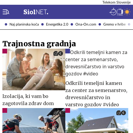
Telekom Slovenije
Naj planinska koča
Energetika 2.0
Ona-On.com
Gremo v hribe
Trajnostna gradnja
Odkrili temeljni kamen
za center za semenarstvo,
Izolacija, ki vam bo
drevesničarstvo in
zagotovila zdrav dom
varstvo gozdov #video