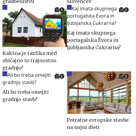
gradbeništvu
Slovencev
Kaj imata skupnega
portugalska Évora in
ljubljanska Cukrarna?
Kakšna je razlika med
običajno in trajnostno
gradnjo?
Ali bo treba omejiti
gradnjo stavb?
Potratne evropske stavbe
na nujni dieti