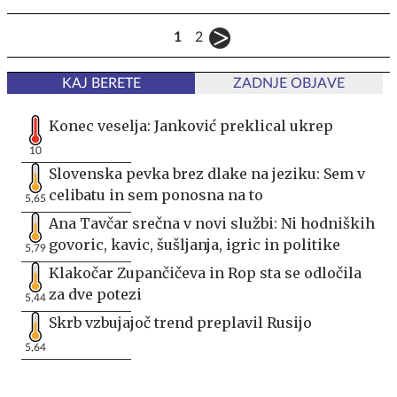
1
2
KAJ BERETE
ZADNJE OBJAVE
Konec veselja: Janković preklical ukrep
10
Slovenska pevka brez dlake na jeziku: Sem v
celibatu in sem ponosna na to
5,65
Ana Tavčar srečna v novi službi: Ni hodniških
govoric, kavic, šušljanja, igric in politike
5,79
Klakočar Zupančičeva in Rop sta se odločila
za dve potezi
5,44
Skrb vzbujajoč trend preplavil Rusijo
5,64