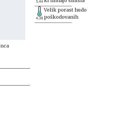
ki nimajo smisla
5,44
Velik porast hudo
poškodovanih
4,38
onca