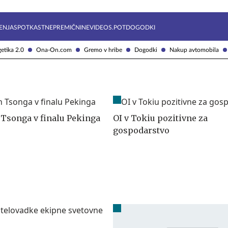
Želite prejemati e-novice?
Uživajmo pametno
ENJA
SPOTKAST
NEPREMIČNINE
VIDEOS.POT
DOGODKI
etika 2.0
Ona-On.com
Gremo v hribe
Dogodki
Nakup avtomobila
 Tsonga v finalu Pekinga
OI v Tokiu pozitivne za
gospodarstvo