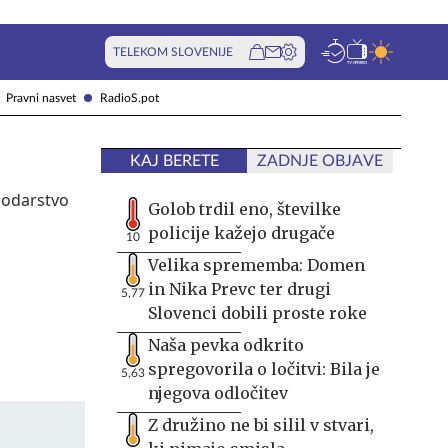
TELEKOM SLOVENIJE
Pravni nasvet
RadioS.pot
KAJ BERETE
ZADNJE OBJAVE
Golob trdil eno, številke
policije kažejo drugače
10
Velika sprememba: Domen
in Nika Prevc ter drugi
5,77
Slovenci dobili proste roke
Naša pevka odkrito
spregovorila o ločitvi: Bila je
5,63
njegova odločitev
Z družino ne bi silil v stvari,