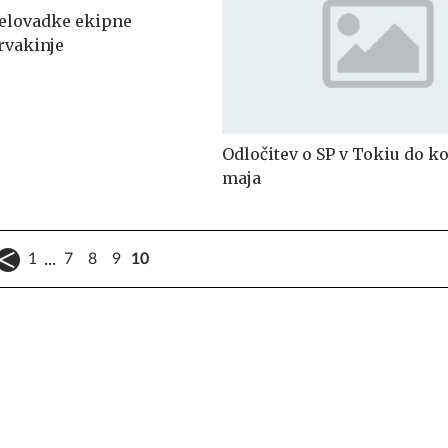
elovadke ekipne
rvakinje
Odločitev o SP v Tokiu do k
maja
...
1
7
8
9
10