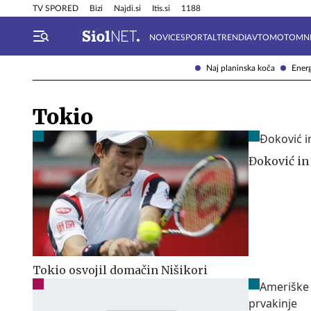
Info in obvestila
Tehnik
TV SPORED
Bizi
Najdi.si
Itis.si
1188
NOVICE
SPORTAL
TRENDI
AVTOMOTO
MN
Naj planinska koča
Energ
Tokio
Đoković in
Tokio osvojil domačin Nišikori