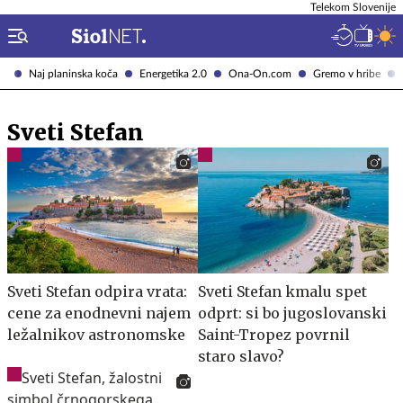
Telekom Slovenije
Naj planinska koča
Energetika 2.0
Ona-On.com
Gremo v hribe
Sveti Stefan
Sveti Stefan odpira vrata:
Sveti Stefan kmalu spet
cene za enodnevni najem
odprt: si bo jugoslovanski
ležalnikov astronomske
Saint-Tropez povrnil
staro slavo?