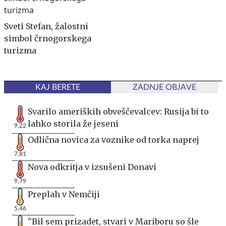
Sveti Stefan, žalostni
simbol črnogorskega
turizma
KAJ BERETE
ZADNJE OBJAVE
Svarilo ameriških obveščevalcev: Rusija bi to
lahko storila že jeseni
9,22
Odlična novica za voznike od torka naprej
7,81
Nova odkritja v izsušeni Donavi
9,79
Preplah v Nemčiji
5,46
"Bil sem prizadet, stvari v Mariboru so šle