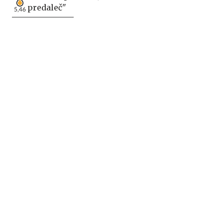
predaleč"
5,46