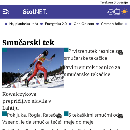
Telekom Slovenije
Naj planinska koča
Energetika 2.0
Ona-On.com
Gremo v hribe
Smučarski tek
Prvi trenutek resnice za
smučarske tekačice
Kowalczykova
prepričljivo slavila v
Lahtiju