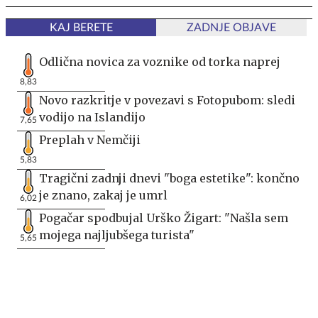
KAJ BERETE
ZADNJE OBJAVE
Odlična novica za voznike od torka naprej
8,83
Novo razkritje v povezavi s Fotopubom: sledi
vodijo na Islandijo
7,65
Preplah v Nemčiji
5,83
Tragični zadnji dnevi "boga estetike": končno
je znano, zakaj je umrl
6,02
Pogačar spodbujal Urško Žigart: "Našla sem
mojega najljubšega turista"
5,65