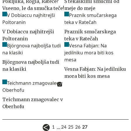
Pokljuka, Rogla, Rateče?
S tekaškimi smučmi od
Vseeno, le da smučka teče!
meje do meje
V Dobiaccu najhitrejši
Praznik smučarskega
Poltoranin
teka v Ratečah
Björgnova najboljša tudi
na klasiki
Vesna Fabjan: Na jedilniku
mora biti kos mesa
Teichmann zmagovalec v
Oberhofu
...
1
24
25
26
27