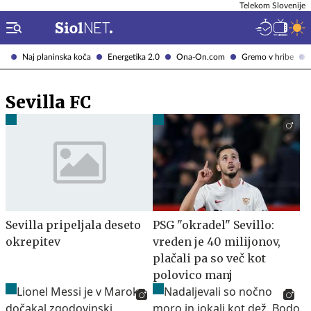
Telekom Slovenije
Naj planinska koča
Energetika 2.0
Ona-On.com
Gremo v hribe
Sevilla FC
Sevilla pripeljala deseto
PSG "okradel" Sevillo:
okrepitev
vreden je 40 milijonov,
plačali pa so več kot
polovico manj