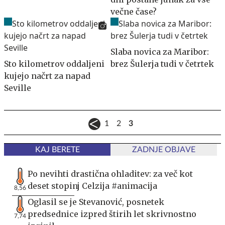
večne čase?
Slaba novica za Maribor:
Sto kilometrov oddaljeni
brez Šulerja tudi v četrtek
kujejo načrt za napad
Seville
1
2
3
KAJ BERETE
ZADNJE OBJAVE
Po nevihti drastična ohladitev: za več kot
deset stopinj Celzija #animacija
8,56
Oglasil se je Stevanović, posnetek
predsednice izpred štirih let skrivnostno
7,74