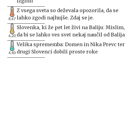
izginil
Z vsega sveta so deževala opozorila, da se
lahko zgodi najhujše. Zdaj se je.
8,67
Slovenka, ki že pet let živi na Baliju: Mislim,
da bi se lahko ves svet nekaj naučil od Balija
6,20
Velika sprememba: Domen in Nika Prevc ter
drugi Slovenci dobili proste roke
4,40