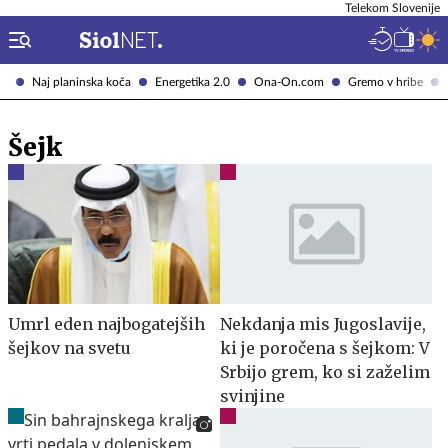
Telekom Slovenije
Naj planinska koča
Energetika 2.0
Ona-On.com
Gremo v hribe
Šejk
Umrl eden najbogatejših
Nekdanja mis Jugoslavije,
šejkov na svetu
ki je poročena s šejkom: V
Srbijo grem, ko si zaželim
svinjine