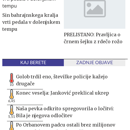
Sin bahrajnskega kralja
vrti pedala v dolenjskem
tempu
PRELISTANO: Pravljica o
črnem šejku z rdečo rožo
KAJ BERETE
ZADNJE OBJAVE
Golob trdil eno, številke policije kažejo
drugače
10
Konec veselja: Janković preklical ukrep
6,45
Naša pevka odkrito spregovorila o ločitvi:
Bila je njegova odločitev
5,51
Po Orbanovem padcu ostali brez milijonov