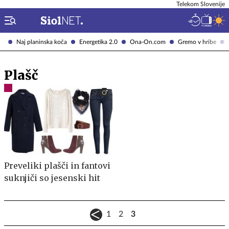
Telekom Slovenije
Naj planinska koča
Energetika 2.0
Ona-On.com
Gremo v hribe
Plašč
Preveliki plašči in fantovi
suknjiči so jesenski hit
1
2
3