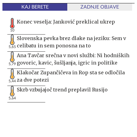
KAJ BERETE
ZADNJE OBJAVE
Konec veselja: Janković preklical ukrep
10
Slovenska pevka brez dlake na jeziku: Sem v
celibatu in sem ponosna na to
5,65
Ana Tavčar srečna v novi službi: Ni hodniških
govoric, kavic, šušljanja, igric in politike
5,79
Klakočar Zupančičeva in Rop sta se odločila
za dve potezi
5,44
Skrb vzbujajoč trend preplavil Rusijo
5,64