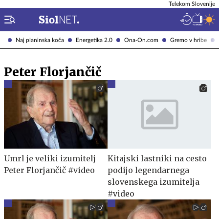
Telekom Slovenije
Naj planinska koča
Energetika 2.0
Ona-On.com
Gremo v hribe
Peter Florjančič
Umrl je veliki izumitelj
Kitajski lastniki na cesto
Peter Florjančič #video
podijo legendarnega
slovenskega izumitelja
#video