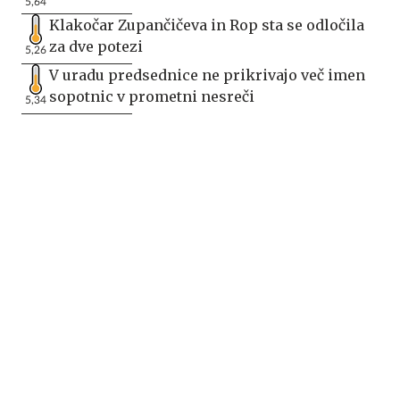
5,64
Klakočar Zupančičeva in Rop sta se odločila
za dve potezi
5,26
V uradu predsednice ne prikrivajo več imen
sopotnic v prometni nesreči
5,34