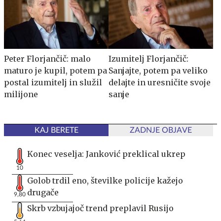
Peter Florjančič: malo
Izumitelj Florjančič:
maturo je kupil, potem pa
Sanjajte, potem pa veliko
postal izumitelj in služil
delajte in uresničite svoje
milijone
sanje
KAJ BERETE
ZADNJE OBJAVE
Konec veselja: Janković preklical ukrep
10
Golob trdil eno, številke policije kažejo
drugače
9,80
Skrb vzbujajoč trend preplavil Rusijo