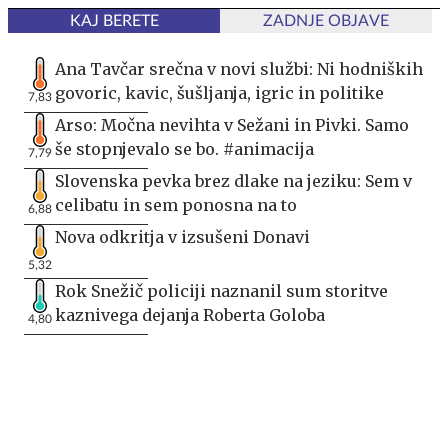
KAJ BERETE
ZADNJE OBJAVE
Ana Tavčar srečna v novi službi: Ni hodniških
govoric, kavic, šušljanja, igric in politike
7,83
Arso: Močna nevihta v Sežani in Pivki. Samo
še stopnjevalo se bo. #animacija
7,79
Slovenska pevka brez dlake na jeziku: Sem v
celibatu in sem ponosna na to
6,88
Nova odkritja v izsušeni Donavi
5,32
Rok Snežič policiji naznanil sum storitve
kaznivega dejanja Roberta Goloba
4,80