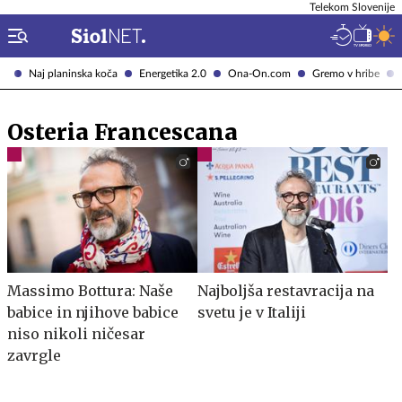
Telekom Slovenije
Naj planinska koča
Energetika 2.0
Ona-On.com
Gremo v hribe
Osteria Francescana
Massimo Bottura: Naše
Najboljša restavracija na
babice in njihove babice
svetu je v Italiji
niso nikoli ničesar
zavrgle