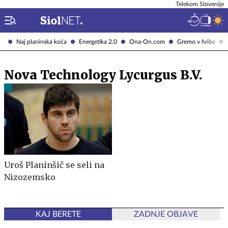
Telekom Slovenije
Naj planinska koča
Energetika 2.0
Ona-On.com
Gremo v hribe
Nova Technology Lycurgus B.V.
Uroš Planinšič se seli na
Nizozemsko
KAJ BERETE
ZADNJE OBJAVE