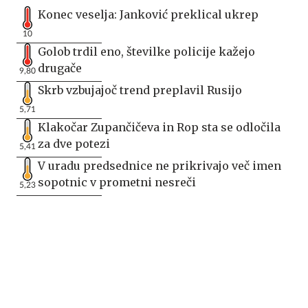
Konec veselja: Janković preklical ukrep
10
Golob trdil eno, številke policije kažejo
drugače
9,80
Skrb vzbujajoč trend preplavil Rusijo
5,71
Klakočar Zupančičeva in Rop sta se odločila
za dve potezi
5,41
V uradu predsednice ne prikrivajo več imen
sopotnic v prometni nesreči
5,23