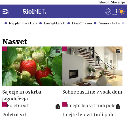
Telekom Slovenije
Naj planinska koča
Energetika 2.0
Ona-On.com
Gremo v hribe
Nasvet
Sajenje in oskrba
Sobne rastline v vsak dom
jagodičevja
Poletni vrt
Imejte lep vrt tudi poleti