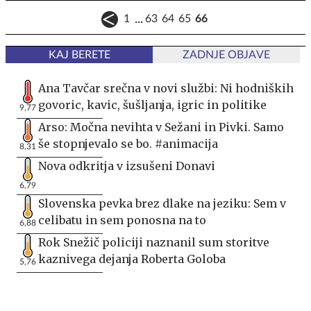
...
1
63
64
65
66
KAJ BERETE
ZADNJE OBJAVE
Ana Tavčar srečna v novi službi: Ni hodniških
govoric, kavic, šušljanja, igric in politike
9,77
Arso: Močna nevihta v Sežani in Pivki. Samo
še stopnjevalo se bo. #animacija
8,31
Nova odkritja v izsušeni Donavi
6,79
Slovenska pevka brez dlake na jeziku: Sem v
celibatu in sem ponosna na to
6,88
Rok Snežič policiji naznanil sum storitve
kaznivega dejanja Roberta Goloba
5,76