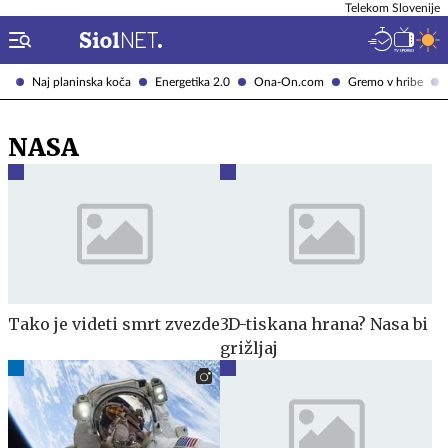
Telekom Slovenije
Naj planinska koča
Energetika 2.0
Ona-On.com
Gremo v hribe
NASA
Tako je videti smrt zvezde
3D-tiskana hrana? Nasa bi
grižljaj