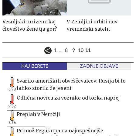
Vesoljski turizem: kaj
V Zemljini orbiti nov
človeštvo žene tja gor?
vremenski satelit
...
1
8
9
10
11
KAJ BERETE
ZADNJE OBJAVE
Svarilo ameriških obveščevalcev: Rusija bi to
lahko storila že jeseni
8,98
Odlična novica za voznike od torka naprej
9,32
Preplah v Nemčiji
6,36
Primož Feguš upa na najuspešnejše