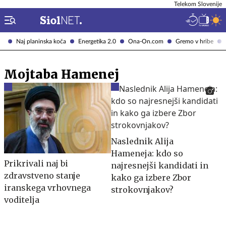
Telekom Slovenije
Naj planinska koča
Energetika 2.0
Ona-On.com
Gremo v hribe
Mojtaba Hamenej
Naslednik Alija
Hameneja: kdo so
Prikrivali naj bi
najresnejši kandidati in
zdravstveno stanje
kako ga izbere Zbor
iranskega vrhovnega
strokovnjakov?
voditelja