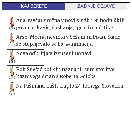
KAJ BERETE
ZADNJE OBJAVE
Ana Tavčar srečna v novi službi: Ni hodniških
govoric, kavic, šušljanja, igric in politike
9,77
Arso: Močna nevihta v Sežani in Pivki. Samo
še stopnjevalo se bo. #animacija
8,31
Nova odkritja v izsušeni Donavi
8,84
Rok Snežič policiji naznanil sum storitve
kaznivega dejanja Roberta Goloba
5,76
Na Pašmanu našli truplo 24-letnega Slovenca
7,61