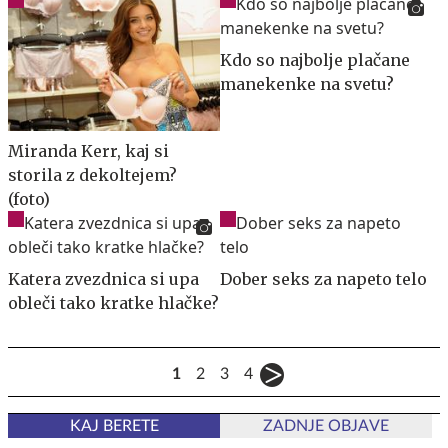
Kdo so najbolje plačane
manekenke na svetu?
Miranda Kerr, kaj si
storila z dekoltejem?
(foto)
Katera zvezdnica si upa
Dober seks za napeto telo
obleči tako kratke hlačke?
1
2
3
4
KAJ BERETE
ZADNJE OBJAVE