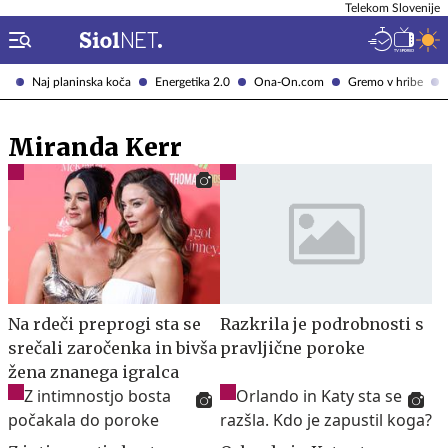
Telekom Slovenije
Naj planinska koča
Energetika 2.0
Ona-On.com
Gremo v hribe
Miranda Kerr
Na rdeči preprogi sta se
Razkrila je podrobnosti s
srečali zaročenka in bivša
pravljične poroke
žena znanega igralca