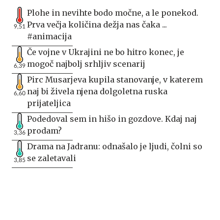
Plohe in nevihte bodo močne, a le ponekod.
Prva večja količina dežja nas čaka ...
9,51
#animacija
Če vojne v Ukrajini ne bo hitro konec, je
mogoč najbolj srhljiv scenarij
6,39
Pirc Musarjeva kupila stanovanje, v katerem
naj bi živela njena dolgoletna ruska
6,60
prijateljica
Podedoval sem in hišo in gozdove. Kdaj naj
prodam?
3,36
Drama na Jadranu: odnašalo je ljudi, čolni so
se zaletavali
3,85