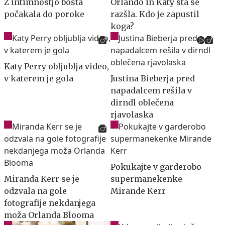
Z intimnostjo bosta
Orlando in Katy sta se
počakala do poroke
razšla. Kdo je zapustil
koga?
Katy Perry obljublja video,
v katerem je gola
Justina Bieberja pred
napadalcem rešila v
dirndl oblečena
rjavolaska
Pokukajte v garderobo
Miranda Kerr se je
supermanekenke
odzvala na gole
Mirande Kerr
fotografije nekdanjega
moža Orlanda Blooma