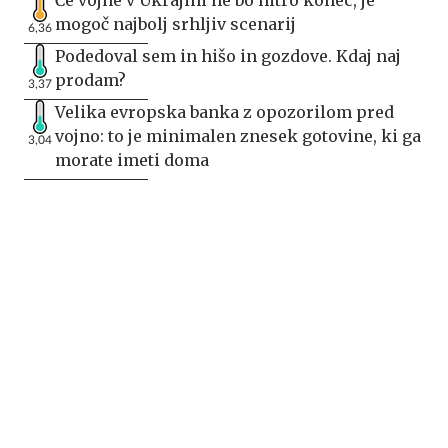
Če vojne v Ukrajini ne bo hitro konec, je
mogoč najbolj srhljiv scenarij
6,36
Podedoval sem in hišo in gozdove. Kdaj naj
prodam?
3,37
Velika evropska banka z opozorilom pred
vojno: to je minimalen znesek gotovine, ki ga
3,04
morate imeti doma