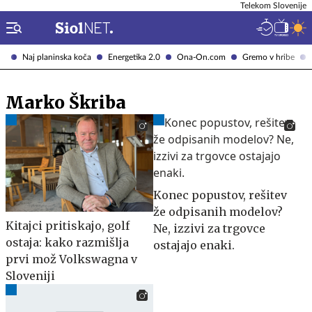
Telekom Slovenije
Naj planinska koča
Energetika 2.0
Ona-On.com
Gremo v hribe
Marko Škriba
Konec popustov, rešitev
že odpisanih modelov?
Kitajci pritiskajo, golf
Ne, izzivi za trgovce
ostaja: kako razmišlja
ostajajo enaki.
prvi mož Volkswagna v
Sloveniji