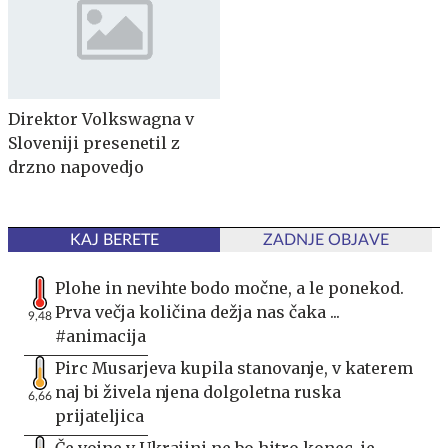
Direktor Volkswagna v
Sloveniji presenetil z
drzno napovedjo
KAJ BERETE
ZADNJE OBJAVE
Plohe in nevihte bodo močne, a le ponekod.
Prva večja količina dežja nas čaka ...
9,48
#animacija
Pirc Musarjeva kupila stanovanje, v katerem
naj bi živela njena dolgoletna ruska
6,66
prijateljica