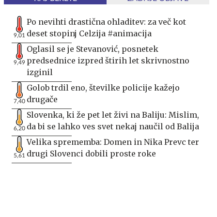
Po nevihti drastična ohladitev: za več kot
deset stopinj Celzija #animacija
9,01
Oglasil se je Stevanović, posnetek
predsednice izpred štirih let skrivnostno
9,49
izginil
Golob trdil eno, številke policije kažejo
drugače
7,40
Slovenka, ki že pet let živi na Baliju: Mislim,
da bi se lahko ves svet nekaj naučil od Balija
6,20
Velika sprememba: Domen in Nika Prevc ter
drugi Slovenci dobili proste roke
5,61