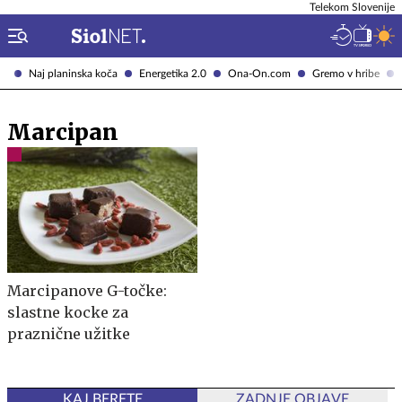
Telekom Slovenije
Naj planinska koča
Energetika 2.0
Ona-On.com
Gremo v hribe
Marcipan
Marcipanove G-točke:
slastne kocke za
praznične užitke
KAJ BERETE
ZADNJE OBJAVE