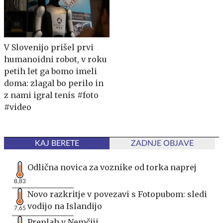
V Slovenijo prišel prvi
humanoidni robot, v roku
petih let ga bomo imeli
doma: zlagal bo perilo in
z nami igral tenis #foto
#video
KAJ BERETE
ZADNJE OBJAVE
Odlična novica za voznike od torka naprej
8,83
Novo razkritje v povezavi s Fotopubom: sledi
vodijo na Islandijo
7,65
Preplah v Nemčiji