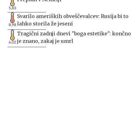
5,83
Svarilo ameriških obveščevalcev: Rusija bi to
lahko storila že jeseni
8,98
Tragični zadnji dnevi "boga estetike": končno
je znano, zakaj je umrl
6,02